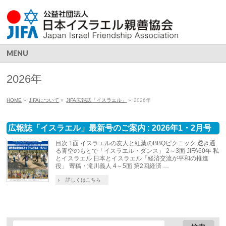
MENU
2026年
HOME
»
JIFAについて
»
JIFA広報誌「イスラエル」
»
2026年
広報誌「イスラエル」最新号のご案内 : 2026年1・2月号
目次 1面 イスラエルの友人と紅葉のBBQピクニック 透き通
る青空のもとで「イスラエル・ダンス」 2～3面 JIFA60年 私
とイスラエル 日本とイスラエル「経済交流が平和の推進
役」 寄稿・滝川義人 4～5面 第2回経済 …
詳しくはこちら