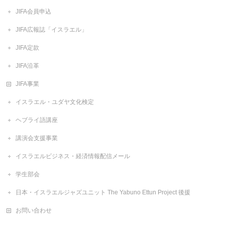
JIFA会員申込
JIFA広報誌「イスラエル」
JIFA定款
JIFA沿革
JIFA事業
イスラエル・ユダヤ文化検定
ヘブライ語講座
講演会支援事業
イスラエルビジネス・経済情報配信メール
学生部会
日本・イスラエルジャズユニット The Yabuno Ettun Project 後援
お問い合わせ