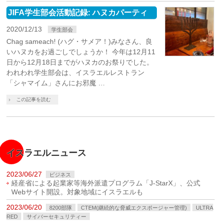
JIFA学生部会活動記録: ハヌカパーティ
2020/12/13
学生部会
Chag sameach! (ハグ・サメア！)みなさん、良
いハヌカをお過ごしでしょうか！ 今年は12月11
日から12月18日までがハヌカのお祭りでした。
われわれ学生部会は、イスラエルレストラン
「シャマイム」さんにお邪魔 …
この記事を読む
イスラエルニュース
2023/06/27
ビジネス
経産省による起業家等海外派遣プログラム「J-StarX」、公式
Webサイト開設。対象地域にイスラエルも
2023/06/20
8200部隊
CTEM(継続的な脅威エクスポージャー管理)
ULTRA
RED
サイバーセキュリティー