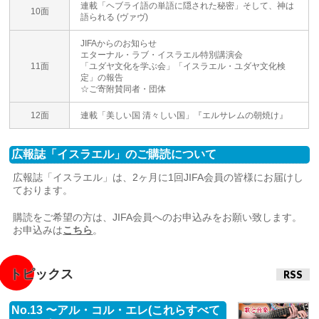
連載「ヘブライ語の単語に隠された秘密」そして、神は
10面
語られる (ヴァヴ)
JIFAからのお知らせ
エターナル・ラブ・イスラエル特別講演会
11面
「ユダヤ文化を学ぶ会」「イスラエル・ユダヤ文化検
定」の報告
☆ご寄附賛同者・団体
12面
連載「美しい国 清々しい国」『エルサレムの朝焼け』
広報誌「イスラエル」のご購読について
広報誌「イスラエル」は、2ヶ月に1回JIFA会員の皆様にお届けし
ております。
購読をご希望の方は、JIFA会員へのお申込みをお願い致します。
お申込みは
こちら
。
トピックス
RSS
No.13 〜アル・コル・エレ(これらすべて