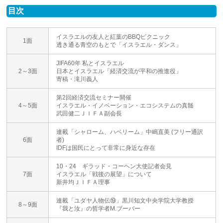
目次
イスラエルの友人と紅葉のBBQピクニック
1面
透き通る青空のもとで「イスラエル・ダンス」
JIFA60年 私とイスラエル
2～3面
日本とイスラエル「経済交流が平和の推進役」
寄稿・滝川義人
第2回経済交流セミナー開催
4～5面
イスラエル・イノベーション・エコシステムの真髄
武田健二ＪＩＦＡ副会長
連載「シャローム、ハベリーム」中嶋直美 (フリー通訳
6面
者)
IDFは国民にとって非常に身近な存在
10・24 ギラッド・コーヘン大使記者会見
7面
イスラエル「戦後の展望」について
新井均ＪＩＦＡ理事
連載「ユダヤ人物伝⑲」黒川知文中央学院大学教授
8～9面
『我と汝』の哲学者M.ブーバー