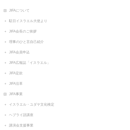
JIFAについて
駐日イスラエル大使より
JIFA会長のご挨拶
理事のひと言自己紹介
JIFA会員申込
JIFA広報誌「イスラエル」
JIFA定款
JIFA沿革
JIFA事業
イスラエル・ユダヤ文化検定
ヘブライ語講座
講演会支援事業