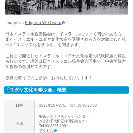
Image via
Edgardo W. Olivera
日本イスラエル親善協会は、イスラエルについて関心のある方、
またイスラエル・ユダヤ文化検定を受験される方を対象にした第
6回「ユダヤ文化を学ぶ会」を開きます。
これまで開催したイスラエル・ユダヤ文化検定の試験問題の解説
も行います。講師は日本イスラエル親善協会理事で、中央学院大
学教授の黒川知文氏です。
皆様の奮ってのご参加、お待ちしております！
「ユダヤ文化を学ぶ会」概要
日時
2023年10月27日（金）18:30-20:00
御茶ノ水クリスチャンセンター
東京都千代田区神田駿河台2-1
会場
Tel 03-3296-1001
アクセス