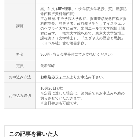
黒川知文 (JIFA理事、中央学院大学教授、賀川豊彦記
念館松沢資料館館長)
主な経歴: 中央学院大学教授。賀川豊彦記念館松沢資
料館館長。歴史学者。政府奨学生としてイスラエル
講師
のヘブライ大学に留学。米国エール大大学院博士課
程に留学。一橋大大学院を経て、東京大大学院博士
課程終了（文学博士）。『ユダヤ人の歴史と思想』
（ヨベル社）含む著書多数。
料金
300円 (当日会場受付にてお支払いください)
定員
先着50名
お申込み方法
お申込みフォーム
よりお申込み下さい。
10月26日 (木)
※定員に達した場合は、締切前でもお申込みを締め
お申込み締切
切らさせていただきます。
※当日参加も可能です。
この記事を書いた人