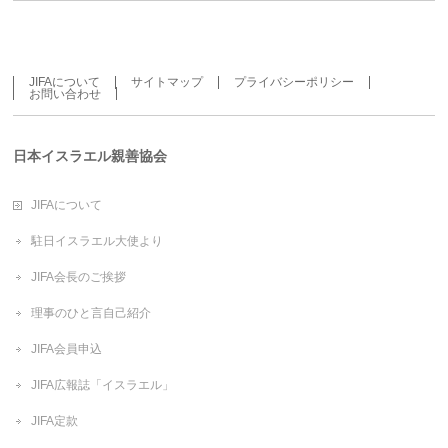
JIFAについて
サイトマップ
プライバシーポリシー
お問い合わせ
日本イスラエル親善協会
JIFAについて
駐日イスラエル大使より
JIFA会長のご挨拶
理事のひと言自己紹介
JIFA会員申込
JIFA広報誌「イスラエル」
JIFA定款