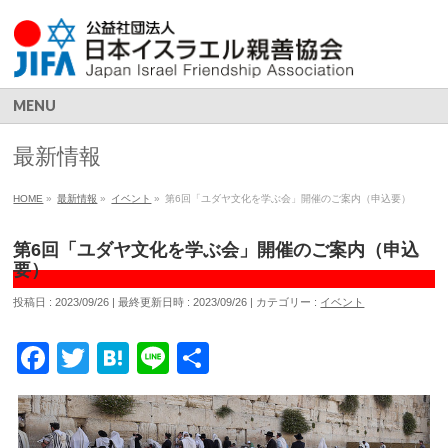
MENU
最新情報
HOME
»
最新情報
»
イベント
»
第6回「ユダヤ文化を学ぶ会」開催のご案内（申込要）
第6回「ユダヤ文化を学ぶ会」開催のご案内（申込
要）
投稿日 : 2023/09/26
最終更新日時 : 2023/09/26
カテゴリー :
イベント
Facebook
Twitter
Hatena
Line
共
有