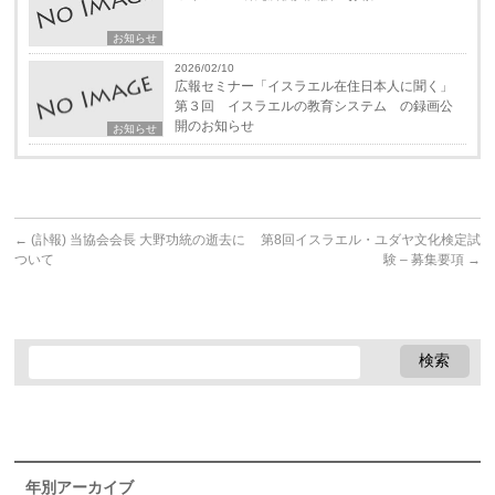
お知らせ
2026/02/10
広報セミナー「イスラエル在住日本人に聞く」
第３回 イスラエルの教育システム の録画公
開のお知らせ
お知らせ
←
(訃報) 当協会会長 大野功統の逝去に
第8回イスラエル・ユダヤ文化検定試
ついて
験 – 募集要項
→
年別アーカイブ