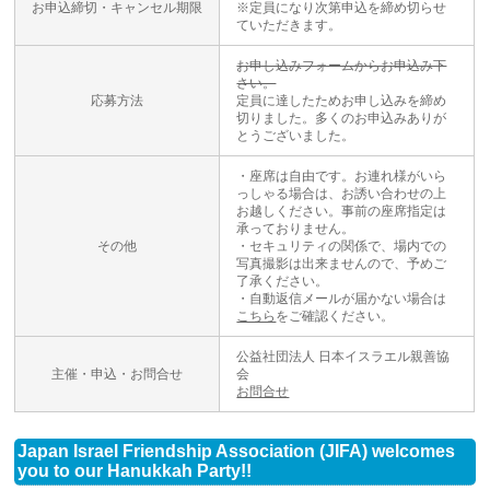
お申込締切・キャンセル期限
※定員になり次第申込を締め切らせ
ていただきます。
お申し込みフォームからお申込み下
さい。
応募方法
定員に達したためお申し込みを締め
切りました。多くのお申込みありが
とうございました。
・座席は自由です。お連れ様がいら
っしゃる場合は、お誘い合わせの上
お越しください。事前の座席指定は
承っておりません。
その他
・セキュリティの関係で、場内での
写真撮影は出来ませんので、予めご
了承ください。
・自動返信メールが届かない場合は
こちら
をご確認ください。
公益社団法人 日本イスラエル親善協
主催・申込・お問合せ
会
お問合せ
Japan Israel Friendship Association (JIFA) welcomes
you to our Hanukkah Party!!