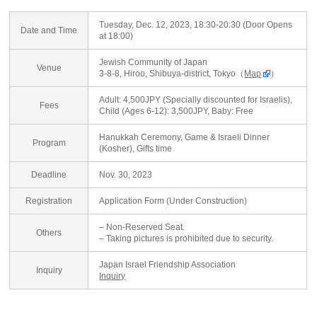
Tuesday, Dec. 12, 2023, 18:30-20:30 (Door Opens
Date and Time
at 18:00)
Jewish Community of Japan
Venue
3-8-8, Hiroo, Shibuya-district, Tokyo（
Map
）
Adult: 4,500JPY (Specially discounted for Israelis),
Fees
Child (Ages 6-12): 3,500JPY, Baby: Free
Hanukkah Ceremony, Game & Israeli Dinner
Program
(Kosher), Gifts time
Deadline
Nov. 30, 2023
Registration
Application Form (Under Construction)
– Non-Reserved Seat.
Others
– Taking pictures is prohibited due to security.
Japan Israel Friendship Association
Inquiry
Inquiry