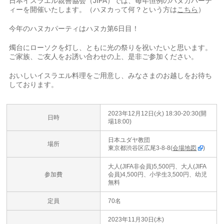
日本イスラエル親善協会（JIFA）では、毎年恒例のハヌカパーテ
ィーを開催いたします。（ハヌカって何？という方は
こちら
）
今年のハヌカパーティはハヌカ第6日目！
燭台にローソクを灯し、ともに光の祭りを祝いたいと思います。
ご家族、ご友人をお誘い合わせの上、是非ご参加ください。
おいしいイスラエル料理をご用意し、みなさまのお越しをお待ち
しております。
2023年12月12日(火) 18:30-20:30(開
日時
場18:00)
日本ユダヤ教団
場所
東京都渋谷区広尾3-8-8(
会場地図
)
大人(JIFA非会員)5,500円、大人(JIFA
参加費
会員)4,500円、小学生3,500円、幼児
無料
定員
70名
2023年11月30日(木)