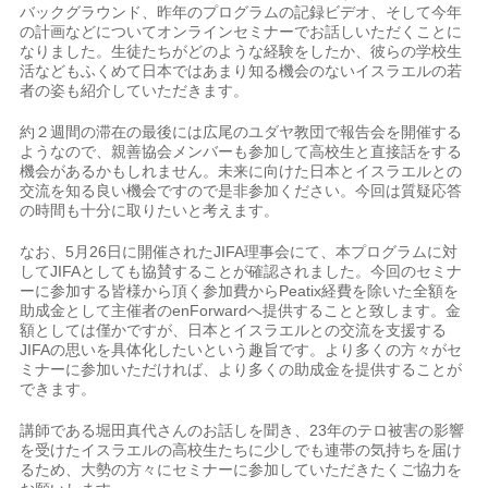
バックグラウンド、昨年のプログラムの記録ビデオ、そして今年
の計画などについてオンラインセミナーでお話しいただくことに
なりました。生徒たちがどのような経験をしたか、彼らの学校生
活などもふくめて日本ではあまり知る機会のないイスラエルの若
者の姿も紹介していただきます。
約２週間の滞在の最後には広尾のユダヤ教団で報告会を開催する
ようなので、親善協会メンバーも参加して高校生と直接話をする
機会があるかもしれません。未来に向けた日本とイスラエルとの
交流を知る良い機会ですので是非参加ください。今回は質疑応答
の時間も十分に取りたいと考えます。
なお、5月26日に開催されたJIFA理事会にて、本プログラムに対
してJIFAとしても協賛することが確認されました。今回のセミナ
ーに参加する皆様から頂く参加費からPeatix経費を除いた全額を
助成金として主催者のenForwardへ提供することと致します。金
額としては僅かですが、日本とイスラエルとの交流を支援する
JIFAの思いを具体化したいという趣旨です。より多くの方々がセ
ミナーに参加いただければ、より多くの助成金を提供することが
できます。
講師である堀田真代さんのお話しを聞き、23年のテロ被害の影響
を受けたイスラエルの高校生たちに少しでも連帯の気持ちを届け
るため、大勢の方々にセミナーに参加していただきたくご協力を