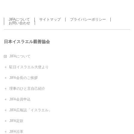
JIFAについて
サイトマップ
プライバシーポリシー
お問い合わせ
日本イスラエル親善協会
JIFAについて
駐日イスラエル大使より
JIFA会長のご挨拶
理事のひと言自己紹介
JIFA会員申込
JIFA広報誌「イスラエル」
JIFA定款
JIFA沿革