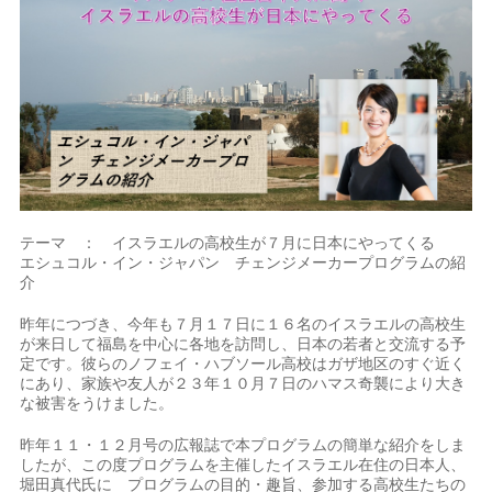
テーマ ： イスラエルの高校生が７月に日本にやってくる
エシュコル・イン・ジャパン チェンジメーカープログラムの紹
介
昨年につづき、今年も７月１７日に１６名のイスラエルの高校生
が来日して福島を中心に各地を訪問し、日本の若者と交流する予
定です。彼らのノフェイ・ハブソール高校はガザ地区のすぐ近く
にあり、家族や友人が２３年１０月７日のハマス奇襲により大き
な被害をうけました。
昨年１１・１２月号の広報誌で本プログラムの簡単な紹介をしま
したが、この度プログラムを主催したイスラエル在住の日本人、
堀田真代氏に プログラムの目的・趣旨、参加する高校生たちの