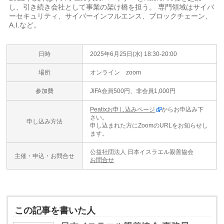
し、引き続き会社として事業の架け橋を担う。 専門領域はサイバ
ーセキュリティ、サイバーインフルエンス、ブロックチェーン、
A.I.など。
日時
2025年6月25日(水) 18:30-20:00
場所
オンライン zoom
参加費
JIFA会員500円、非会員1,000円
Peatixお申し込みページ
からお申込み下
さい。
申し込み方法
申し込まれた方にZoomのURLをお知らせし
ます。
公益社団法人 日本イスラエル親善協会
主催・申込・お問合せ
お問合せ
この記事を書いた人