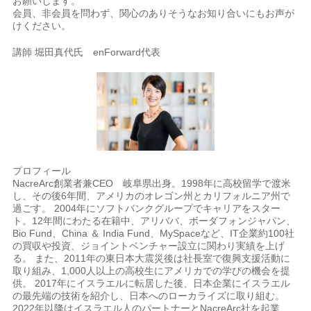
お願いします。
会員、非会員を問わず、関心のありそうなお知り合いにもお声が
けください。
講師 堀田真代氏 enForward代表
プロフィール
NacreArc創業者兼CEO 岐阜県出身。1998年に高校留学で渡米
し、その後6年間、アメリカのオレゴン州とカリフォルニア州で
過ごす。 2004年にソフトバンクグループでキャリアをスター
ト。12年間にわたる在籍中、アリババ、ボーダフォンジャパン、
Bio Fund、China ＆ India Fund、MySpaceなど、IT企業約100社
の買収や投資、ジョイントベンチャー設立に関わり実績を上げ
る。 また、2011年の東日本大震災後は社長室で復興支援活動に
取り組み、1,000人以上の高校生にアメリカでの学びの機会を提
供。 2017年にイスラエルに転居した後、日本企業にイスラエル
の最先端の技術を紹介し、日本へのローカライズに取り組む。
2022年以降はイスラエル人のパートナーとNacreArc社を起業