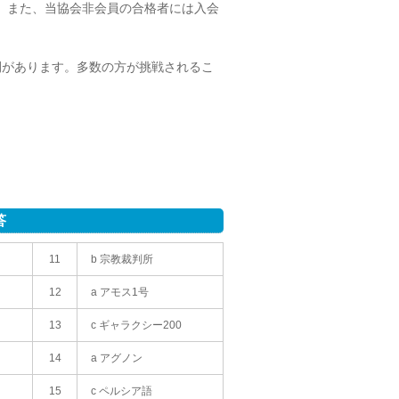
。また、当協会非会員の合格者には入会
間があります。多数の方が挑戦されるこ
答
11
b 宗教裁判所
12
a アモス1号
13
c ギャラクシー200
14
a アグノン
15
c ペルシア語