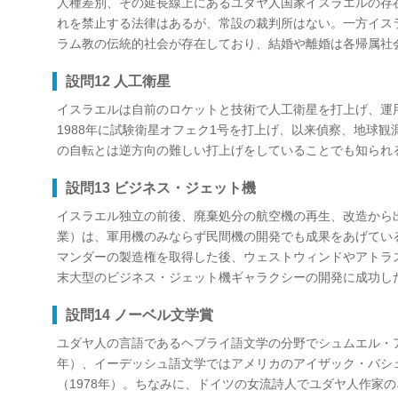
人種差別、その延長線上にあるユダヤ人国家イスラエルの存
れを禁止する法律はあるが、常設の裁判所はない。一方イス
ラム教の伝統的社会が存在しており、結婚や離婚は各帰属社
設問12 人工衛星
イスラエルは自前のロケットと技術で人工衛星を打上げ、運
1988年に試験衛星オフェク1号を打上げ、以来偵察、地球
の自転とは逆方向の難しい打上げをしていることでも知られ
設問13 ビジネス・ジェット機
イスラエル独立の前後、廃棄処分の航空機の再生、改造から出
業）は、軍用機のみならず民間機の開発でも成果をあげている
マンダーの製造権を取得した後、ウェストウィンドやアトラ
末大型のビジネス・ジェット機ギャラクシーの開発に成功し
設問14 ノーベル文学賞
ユダヤ人の言語であるヘブライ語文学の分野でシュムエル・ア
年）、イーデッシュ語文学ではアメリカのアイザック・バシ
（1978年）。ちなみに、ドイツの女流詩人でユダヤ人作家