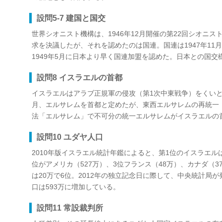
設問5-7 建国と国交
世界シオニスト機構は、1946年12月開催の第22回シオニ
求を決議したが、それを認めたのは国連。国連は1947年11
1949年5月に日本より早く国連加盟を認めた。日本との国交樹
設問8 イスラエルの首都
イスラエルはアラブ正規軍の侵攻（第1次中東戦争）をくいとめ
月、エルサレムを首都と定めたが、東西エルサレムの再統一（19
法「エルサレム」で不可分の統一エルサレムがイスラエルの
設問10 ユダヤ人口
2010年版イスラエル統計年鑑によると、第1位のイスラエルは5
位がアメリカ（527万）、3位フランス（48万）、カナダ（3
は20万で6位。2012年の独立記念日に際して、中央統計局
口は593万に増加している。
設問11 常設裁判所