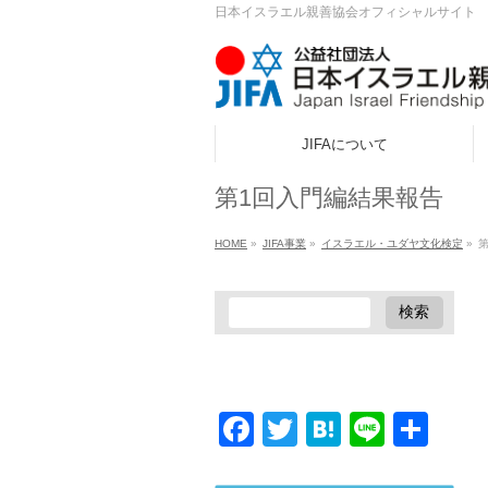
日本イスラエル親善協会オフィシャルサイト
JIFAについて
ook
第1回入門編結果報告
r
HOME
»
JIFA事業
»
イスラエル・ユダヤ文化検定
»
a
Facebook
Twitter
Hatena
Line
共
有