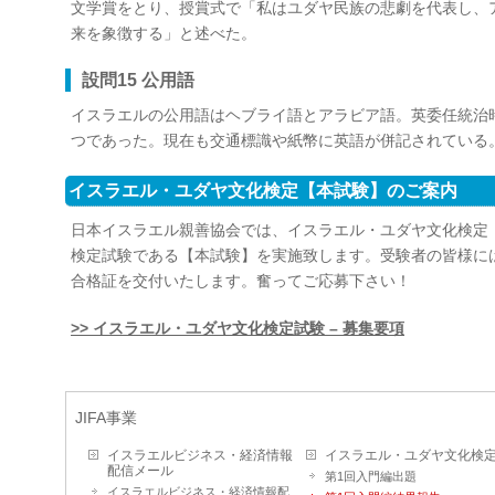
文学賞をとり、授賞式で「私はユダヤ民族の悲劇を代表し、
来を象徴する」と述べた。
設問15 公用語
イスラエルの公用語はヘブライ語とアラビア語。英委任統治時代
つであった。現在も交通標識や紙幣に英語が併記されている
イスラエル・ユダヤ文化検定【本試験】のご案内
日本イスラエル親善協会では、イスラエル・ユダヤ文化検定
検定試験である【本試験】を実施致します。受験者の皆様に
合格証を交付いたします。奮ってご応募下さい！
>> イスラエル・ユダヤ文化検定試験 – 募集要項
JIFA事業
イスラエルビジネス・経済情報
イスラエル・ユダヤ文化検
配信メール
第1回入門編出題
イスラエルビジネス・経済情報配