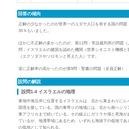
回答の傾向
正解の少なかったのが世界一のユダヤ人口を有する国の問題
35％もいました。
ほかに不正解の多かったのが、第11問：常設裁判所の問題（
問：イスラエルの建国を認めた機関（世界シオニスト機構と
（エクソダスやソロモンと答えた人）です。
逆に正解率の高かったのが第9問：聖書の問題（全員正解）、
設問の解説
設問1-4 イスラエルの地理
東地中海沿岸に位置するイスラエルは、北から東まわりにレ
国境を接している。国の東寄りの地域には、北から南へシリ
東アフリカまで続いている。その線上にガリラヤ湖と死海が
ているが、地溝帯域にあるため、いずれも海抜下の低地である
の低地として知られる。