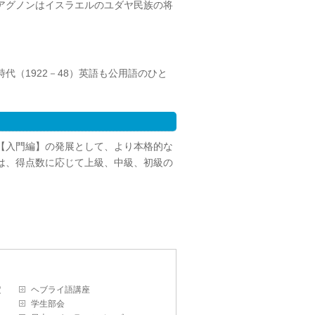
アグノンはイスラエルのユダヤ民族の将
（1922－48）英語も公用語のひと
。
【入門編】の発展として、より本格的な
は、得点数に応じて上級、中級、初級の
定
ヘブライ語講座
学生部会