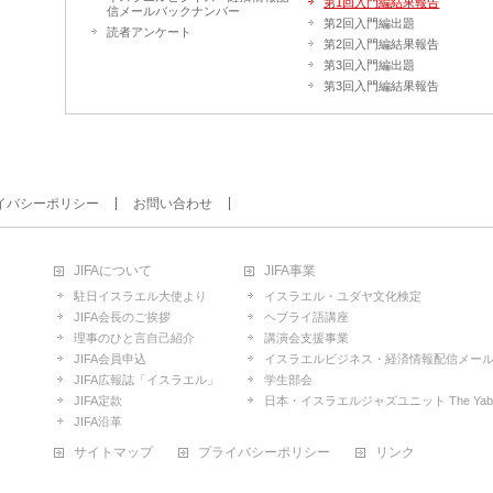
第1回入門編結果報告
信メールバックナンバー
第2回入門編出題
読者アンケート
第2回入門編結果報告
第3回入門編出題
第3回入門編結果報告
イバシーポリシー
お問い合わせ
JIFAについて
JIFA事業
駐日イスラエル大使より
イスラエル・ユダヤ文化検定
JIFA会長のご挨拶
ヘブライ語講座
理事のひと言自己紹介
講演会支援事業
JIFA会員申込
イスラエルビジネス・経済情報配信メー
JIFA広報誌「イスラエル」
学生部会
JIFA定款
日本・イスラエルジャズユニット The Yabuno E
JIFA沿革
サイトマップ
プライバシーポリシー
リンク