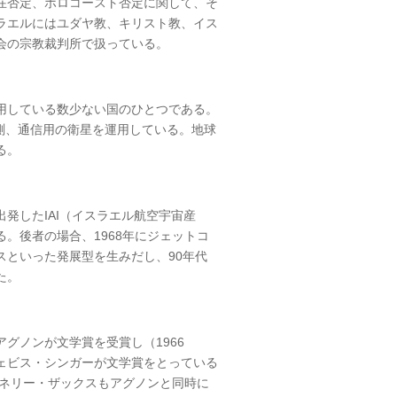
在否定、ホロコースト否定に関して、そ
ラエルにはユダヤ教、キリスト教、イス
会の宗教裁判所で扱っている。
用している数少ない国のひとつである。
観測、通信用の衛星を運用している。地球
る。
発したIAI（イスラエル航空宇宙産
。後者の場合、1968年にジェットコ
スといった発展型を生みだし、90年代
た。
グノンが文学賞を受賞し（1966
ェビス・シンガーが文学賞をとっている
のネリー・ザックスもアグノンと同時に