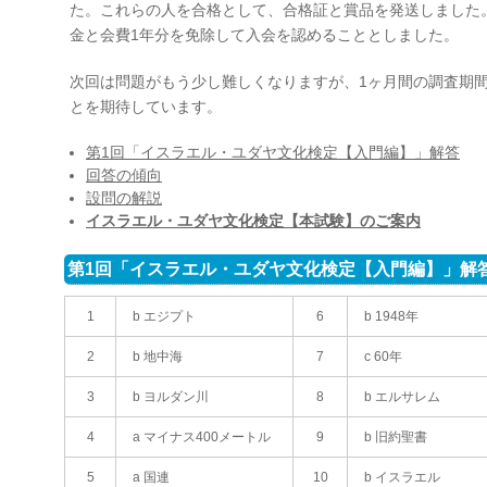
た。これらの人を合格として、合格証と賞品を発送しました
金と会費1年分を免除して入会を認めることとしました。
次回は問題がもう少し難しくなりますが、1ヶ月間の調査期
とを期待しています。
第1回「イスラエル・ユダヤ文化検定【入門編】」解答
回答の傾向
設問の解説
イスラエル・ユダヤ文化検定【本試験】のご案内
第1回「イスラエル・ユダヤ文化検定【入門編】」解
1
b エジプト
6
b 1948年
2
b 地中海
7
c 60年
3
b ヨルダン川
8
b エルサレム
4
a マイナス400メートル
9
b 旧約聖書
5
a 国連
10
b イスラエル