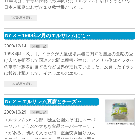
11年前は、仕事の関係で数年間だけエルサレムに駐在するという
日本人家庭はわずか１０数世帯だった …
この記事を読む
No.3 ～1998年2月のエルサレムにて～
2009/12/14
滞在日記
1998 年1～3月は、イラクが大量破壊兵器に関する国連の査察の受
け入れを拒否して国連との間に摩擦が生じ、アメリカ側はイラクへ
の軍事行動を計画するなど世界が揺れていました。反発したイラク
は報復攻撃として、イスラエルのエル …
この記事を読む
No.2 ～エルサレム豆腐とチーズ～
2009/10/29
滞在日記
エルサレムの中心部、独立公園のそばにスーパ
ーソルという名の大きな食品スーパーマーケッ
トがある。初めて入った時、正面突き当りの大