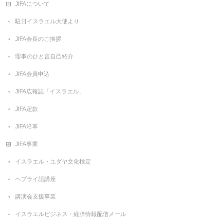
JIFAについて
駐日イスラエル大使より
JIFA会長のご挨拶
理事のひと言自己紹介
JIFA会員申込
JIFA広報誌「イスラエル」
JIFA定款
JIFA沿革
JIFA事業
イスラエル・ユダヤ文化検定
ヘブライ語講座
講演会支援事業
イスラエルビジネス・経済情報配信メール