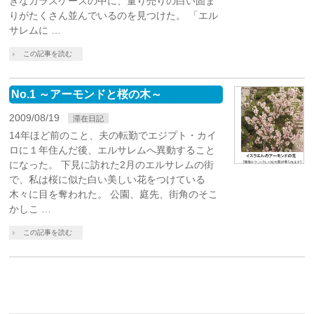
きなガラスケースの中に、量り売りの白い固ま
りがたくさん並んでいるのを見つけた。 「エル
サレムに …
この記事を読む
No.1 ～アーモンドと桜の木～
2009/08/19
滞在日記
14年ほど前のこと、夫の転勤でエジプト・カイ
ロに１年住んだ後、エルサレムへ異動すること
になった。 下見に訪れた2月のエルサレムの街
で、私は桜に似た白い美しい花をつけている
木々に目を奪われた。 公園、庭先、街角のそこ
かしこ …
この記事を読む