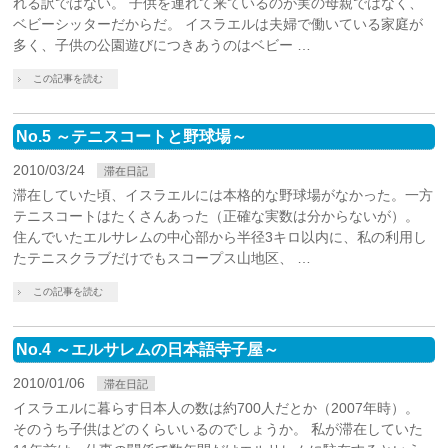
れる訳ではない。 子供を連れて来ているのが実の母親ではなく、
ベビーシッターだからだ。 イスラエルは夫婦で働いている家庭が
多く、子供の公園遊びにつきあうのはベビー …
この記事を読む
No.5 ～テニスコートと野球場～
2010/03/24
滞在日記
滞在していた頃、イスラエルには本格的な野球場がなかった。一方
テニスコートはたくさんあった（正確な実数は分からないが）。
住んでいたエルサレムの中心部から半径3キロ以内に、私の利用し
たテニスクラブだけでもスコープス山地区、 …
この記事を読む
No.4 ～エルサレムの日本語寺子屋～
2010/01/06
滞在日記
イスラエルに暮らす日本人の数は約700人だとか（2007年時）。
そのうち子供はどのくらいいるのでしょうか。 私が滞在していた