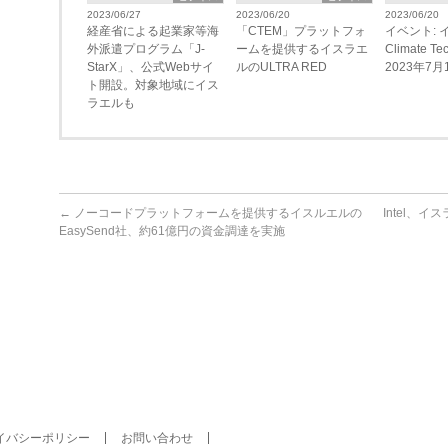
2023/06/27
2023/06/20
2023/06/20
経産省による起業家等海
「CTEM」プラットフォ
イベント: 
外派遣プログラム「J-
ームを提供するイスラエ
Climate T
StarX」、公式Webサイ
ルのULTRA RED
2023年7月
ト開設。対象地域にイス
ラエルも
←
ノーコードプラットフォームを提供するイスルエルの
Intel、
EasySend社、約61億円の資金調達を実施
イバシーポリシー
お問い合わせ