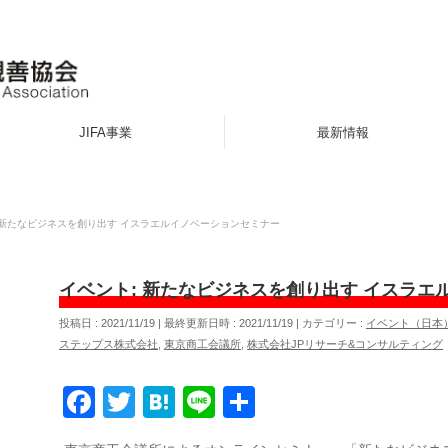
JIFA事業
最新情報
 新たなビジネスを創り出す イスラエルイノベーションセミナー
イベント: 新たなビジネスを創り出す イスラ
投稿日 : 2021/11/19
最終更新日時 : 2021/11/19
カテゴリー :
イベント（日本
ステップス株式会社
,
東京商工会議所
,
株式会社JPリサーチ&コンサルティング
Facebook
Twitter
Hatena
Line
共
有