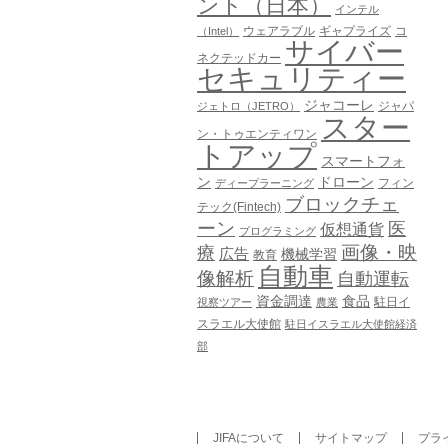
ント（日本）
インテル
ウェアラブル
ギャプライズ
コ
（Intel）
サイバー
ネクテッドカー
セキュリティー
ジャコーレ
ジャパ
ジェトロ（JETRO）
スター
ン・トゥエンティワン
トアップ
スマートフォ
ン
ドローン
フィン
ディープラーニング
ブロックチェ
テック(Fintech)
ーン
医
仮想通貨
プログラミング
画像・映
療
広告
機械学習
教育
自動車
像解析
自動運転
資金調達
食品
駐日イ
視察ツアー
農業
スラエル大使館
駐日イスラエル大使館経済
部
JIFAについて
サイトマップ
プラ