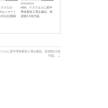
2023/06/19
イスラエル
Intel、イスラエルに新半
echセミナー |
導体製造工場を建設。投
18日(火)開催
資額3.5兆円超。
イスラエルに新半導体製造工場を建設。投資額3.5兆
円超。
→