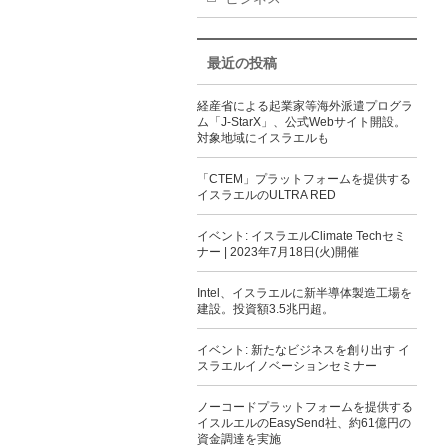
最近の投稿
経産省による起業家等海外派遣プログラ
ム「J-StarX」、公式Webサイト開設。
対象地域にイスラエルも
「CTEM」プラットフォームを提供する
イスラエルのULTRA RED
イベント: イスラエルClimate Techセミ
ナー | 2023年7月18日(火)開催
Intel、イスラエルに新半導体製造工場を
建設。投資額3.5兆円超。
イベント: 新たなビジネスを創り出す イ
スラエルイノベーションセミナー
ノーコードプラットフォームを提供する
イスルエルのEasySend社、約61億円の
資金調達を実施