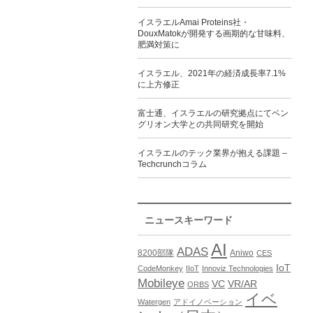
イスラエルAmai Proteins社・
DouxMatokが開発する画期的な甘味料、
肥満対策に
イスラエル、2021年の経済成長率7.1%
に上方修正
富士通、イスラエルの研究拠点にてベン
グリオン大学との共同研究を開始
イスラエルのテック業界が抱える課題 –
Techcrunchコラム
ニュースキーワード
AI
ADAS
8200部隊
Aniwo
CES
IoT
CodeMonkey
IIoT
Innoviz Technologies
Mobileye
VC
VR/AR
ORBS
イベ
Watergen
アドイノベーション