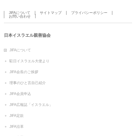
JIFAについて
サイトマップ
プライバシーポリシー
お問い合わせ
日本イスラエル親善協会
JIFAについて
駐日イスラエル大使より
JIFA会長のご挨拶
理事のひと言自己紹介
JIFA会員申込
JIFA広報誌「イスラエル」
JIFA定款
JIFA沿革