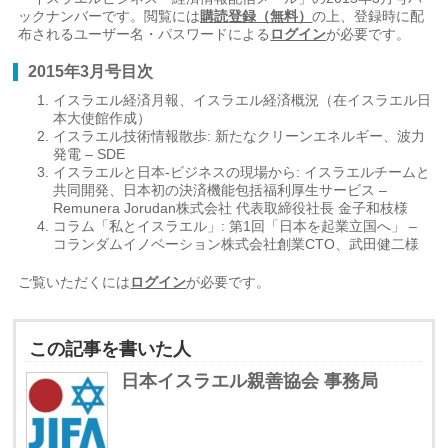
ックナンバーです。閲覧には
購読登録（無料）
の上、登録時に配
布されるユーザー名・パスワードによる
ログイン
が必要です。
2015年3月号目次
イスラエル経済月報、イスラエル経済概況（在イスラエル日
本大使館作成）
イスラエル技術情報散歩: 新たなクリーンエネルギー、波力
発電 – SDE
イスラエルと日本-ビジネスの現場から: イスラエルチームと
共同開発、日本初の決済機能包括福利厚生サービス –
Remunera Jorudan株式会社 代表取締役社長 金子和枝様
コラム「私とイスラエル」: 第1回「日本を起業立国へ」 –
コランダムイノベーション株式会社創業CTO、武田健二様
ご覧いただくには
ログイン
が必要です。
この記事を書いた人
日本イスラエル親善協会 事務局