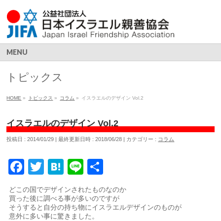
MENU
トピックス
HOME
»
トピックス
»
コラム
»
イスラエルのデザイン Vol.2
イスラエルのデザイン Vol.2
投稿日 : 2014/01/29
最終更新日時 : 2018/06/28
カテゴリー :
コラム
Facebook
Twitter
Hatena
Line
共
有
どこの国でデザインされたものなのか
買った後に調べる事が多いのですが
そうすると自分の持ち物にイスラエルデザインのものが
意外に多い事に驚きました。