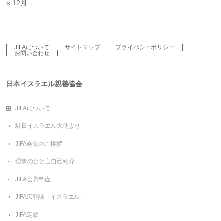
« 12月
JIFAについて
サイトマップ
プライバシーポリシー
お問い合わせ
日本イスラエル親善協会
JIFAについて
駐日イスラエル大使より
JIFA会長のご挨拶
理事のひと言自己紹介
JIFA会員申込
JIFA広報誌「イスラエル」
JIFA定款