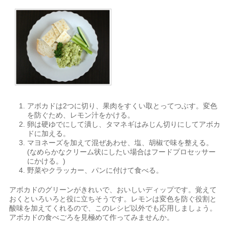
アボカドは2つに切り、果肉をすくい取とってつぶす。変色
を防ぐため、レモン汁をかける。
卵は硬ゆでにして潰し、タマネギはみじん切りにしてアボカ
ドに加える。
マヨネーズを加えて混ぜあわせ、塩、胡椒で味を整える。
(なめらかなクリーム状にしたい場合はフードプロセッサー
にかける。)
野菜やクラッカー、パンに付けて食べる。
アボカドのグリーンがきれいで、おいしいディップです。覚えて
おくといろいろと役に立ちそうです。レモンは変色を防ぐ役割と
酸味を加えてくれるので、このレシピ以外でも応用しましょう。
アボカドの食べごろを見極めて作ってみませんか。