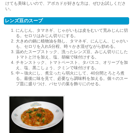
けても美味しいので、アボカドが好きな方は、ぜひお試しくださ
い。
レンズ豆のスープ
にんじん、タマネギ、じゃがいもは皮をむいて荒みじんに切
る。セロリはみじん切りにする。
大きめの鍋に植物油を熱し、タマネギ、にんじん、じゃがい
も、セロリを入れ5分程、時々かき混ぜながら炒める。
温めたスープストック、洗ったレンズ豆、みじん切りにした
トマトと汁を加え、塩、胡椒で味付けする。
チキンストック、トマトペースト、タバスコ、オリーブを加
え、塩、黒こしょう、クミンで味付けする。
中～強火にし、煮立ったら弱火にして、40分間とろとろ煮
る。最後に味を見て、必要なら調味料を加える。個々のスー
プ皿に盛りつけ、パセリの葉を飾りにのせる。