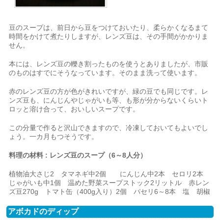
豆のスープは、前日から豆をつけておいたり、柔らかくなるまて
時間をかけて煮たりしますが、レンズ豆は、その手間がかかりま
せん。
本には、レンズ豆の轢き割ったものを使うとありましたが、市販
のものはすでにそうなっています。そのまま洗って使います。
赤のレンズ豆の方が色がきれいですが、緑の豆でも同じです。レ
ンズ豆も、にんじんやじゃがいも等、も形が分からないくらいト
ロッと溶け合って、おいしいスープです。
この分量で作ると沢山できますので、冷凍しておいてもよいでし
ょう。一カ月もつそうです。
料理の材料 : レンズ豆のスープ（6～8人分）
植物油大さじ2 タマネギ中2個 にんじん中2本 セロリ2本
じゃがいも中1個 温めた野菜スープストック2リットル 赤レン
ズ豆270g トマト缶（400g入り）2個 パセリ6～8本 塩 胡椒
アボカドのディップ