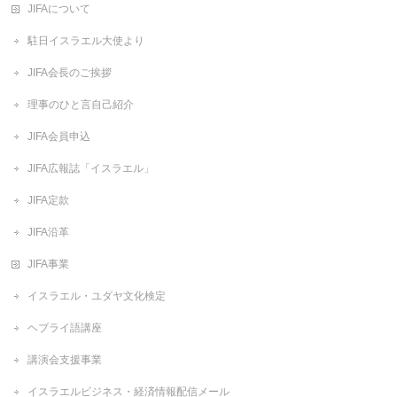
JIFAについて
駐日イスラエル大使より
JIFA会長のご挨拶
理事のひと言自己紹介
JIFA会員申込
JIFA広報誌「イスラエル」
JIFA定款
JIFA沿革
JIFA事業
イスラエル・ユダヤ文化検定
ヘブライ語講座
講演会支援事業
イスラエルビジネス・経済情報配信メール