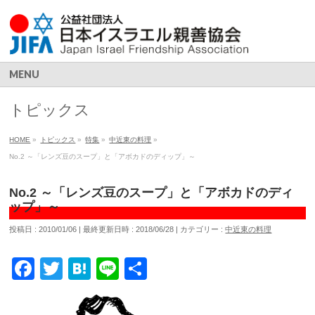
MENU
トピックス
HOME
»
トピックス
»
特集
»
中近東の料理
»
No.2 ～「レンズ豆のスープ」と「アボカドのディップ」～
No.2 ～「レンズ豆のスープ」と「アボカドのディ
ップ」～
投稿日 : 2010/01/06
最終更新日時 : 2018/06/28
カテゴリー :
中近東の料理
Facebook
Twitter
Hatena
Line
共
有