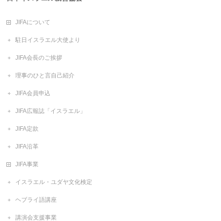
JIFAについて
駐日イスラエル大使より
JIFA会長のご挨拶
理事のひと言自己紹介
JIFA会員申込
JIFA広報誌「イスラエル」
JIFA定款
JIFA沿革
JIFA事業
イスラエル・ユダヤ文化検定
ヘブライ語講座
講演会支援事業