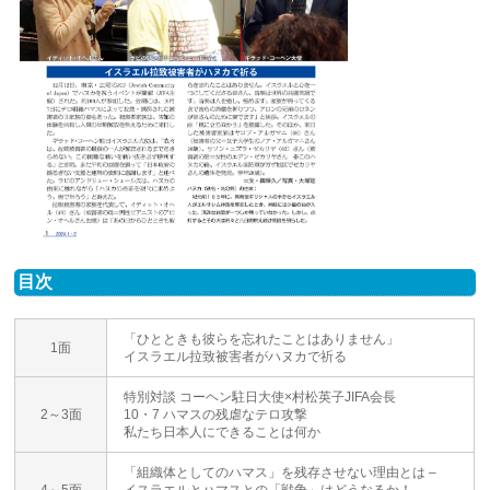
目次
「ひとときも彼らを忘れたことはありません」
1面
イスラエル拉致被害者がハヌカで祈る
特別対談 コーヘン駐日大使×村松英子JIFA会長
2～3面
10・7 ハマスの残虐なテロ攻撃
私たち日本人にできることは何か
「組織体としてのハマス」を残存させない理由とは –