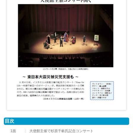
目次
1面
:
大使館主催で杉原千畝氏記念コンサート