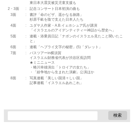
東日本大震災被災児童支援も
2・3面
:
記念コンサート日本初演の曲も
3面
:
書評「命のビザ、遥かなる旅路」
杉原千畝を陰で支えた日本人たち
4面
:
ユダヤ人作家・A.B.イェホシュア氏が講演
「イスラエルのアイデンティティー神話から歴史へ」
5面
:
連載・添乗員日記「ナボンのイスラエル見たこと聞いたこ
と」
6面
:
連載「ヘブライ文字の秘密」(5)「ダレット」
7面
:
バスツアーin横須賀
イスラエル財務省代表が渋谷区長訪問
★ミニニュース
・蜷川幸雄演出「トロイアの女たち」
・「紛争地から生まれた演劇」公演ほか
8面
:
写真連載「美しい国清々しい国」
記事連載「イスラエルあれこれ」