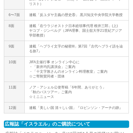
リスト）
6〜7面
連載「反ユダヤ主義の歴史⑧」 黒川知文中央学院大学教授
8面
連載「在ウラジオストク日本総領事代理 根井三郎」(上)
ヤコブ・ジンベルグ（JIFA理事、国士舘大学21世紀アジア
学部教授）
9面
連載「ヘブライ文字の秘密III」第7回『古代ヘブライ語を辿
る旅7』
10面
JIFA主催行事 オンライン中心に
・「新井均氏講演会」ご案内
・「十文字敦さんのオンライン料理教室」ご案内
☆ご寄附賛同者・団体
11面
ノア・アシェル公使寄稿「6年間、ありがとう」
「秋のバスツアー」ご案内
☆ミニニュース
12面
連載「美しい国 清々しい国」『ロビンソン・アーチの跡』
広報誌「イスラエル」のご購読について