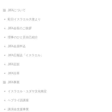
JIFAについて
駐日イスラエル大使より
JIFA会長のご挨拶
理事のひと言自己紹介
JIFA会員申込
JIFA広報誌「イスラエル」
JIFA定款
JIFA沿革
JIFA事業
イスラエル・ユダヤ文化検定
ヘブライ語講座
講演会支援事業