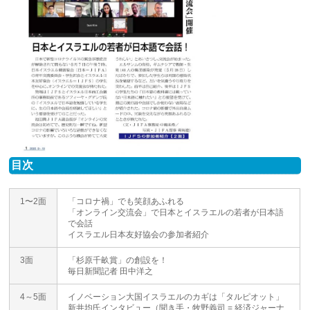
目次
1〜2面
「コロナ禍」でも笑顔あふれる
「オンライン交流会」で日本とイスラエルの若者が日本語
で会話
イスラエル日本友好協会の参加者紹介
3面
「杉原千畝賞」の創設を！
毎日新聞記者 田中洋之
4～5面
イノベーション大国イスラエルのカギは「タルピオット」
新井均氏インタビュー（聞き手・牧野義司 = 経済ジャーナ