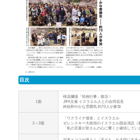
目次
桜花爛漫「恒例行事」復活！
1面
JIFA主催 イスラエル人との合同花見
終始和やかな雰囲気 約70人が参加
「ウクライナ侵攻」とイスラエル
2～3面
ゼレンスキー大統領のイスラエル国会演説（
「私の言葉が皆さんの心に響くと確信してい
日本とココが違う！「子ども」を大切にする