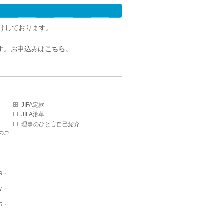
届けしております。
す。お申込みは
こちら
。
JIFA定款
JIFA沿革
理事のひと言自己紹介
のご
9・
7・
5・