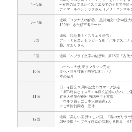
4～5面
– 女性の目で見たイスラエルでの子育て事情 
ナアマ・ルベンチックさん（フリーコンサル
連載「ユダヤ人物伝③」 黒川知文中京学院大
6～7面
120年生きた預言者モーセ
連載「現地発！イスラエル通信」
8面
アートと音楽とセラピーな街「パルデスハナ
藤川かおりさん
9面
連載「ヘブライ文字の秘密III」第15回『古
コーヘン大使 東京マラソン完走
10面
文化・科学技術担当官に町川さん
本の紹介
日・イ国交70周年記念ロゴマーク決定
「JIFA総会とイスラエル独立記念の夕べ」ご
11面
在日大使館が寄附 当誌発行を支援
「ウルフ賞」に日本人建築家2人
☆ご寄附賛同者・団体
連載「美しい国 清々しい国」『春のガリラヤ
12面
JIFA後援「ヘブライ蒔絵の深淵なる世界」 