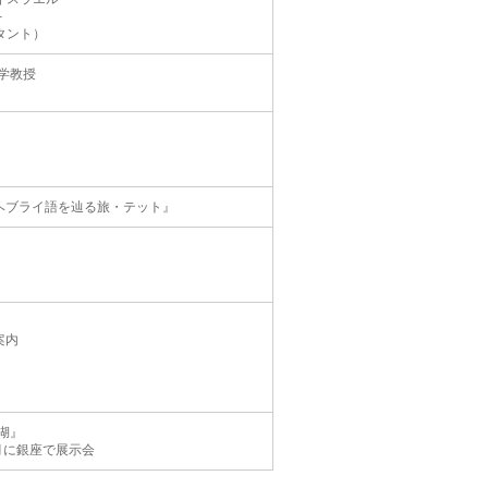
–
タント）
学教授
」
代ヘブライ語を辿る旅・テット』
案内
湖』
6月に銀座で展示会