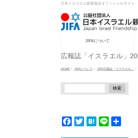
日本イスラエル親善協会オフィシャルサイト
JIFAについて
ook
広報誌「イスラエル」202
r
HOME
»
JIFAについて
»
JIFA広報誌「イスラエル」
»
a
Facebook
Twitter
Hatena
Line
共
有