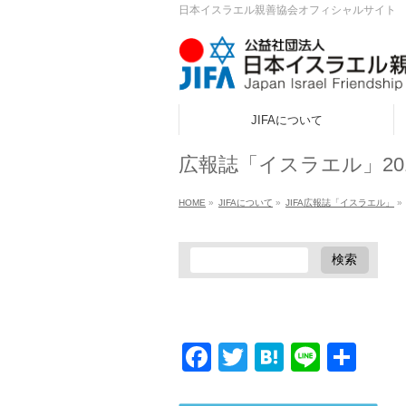
日本イスラエル親善協会オフィシャルサイト
JIFAについて
ook
広報誌「イスラエル」201
r
HOME
»
JIFAについて
»
JIFA広報誌「イスラエル」
»
a
Facebook
Twitter
Hatena
Line
共
有