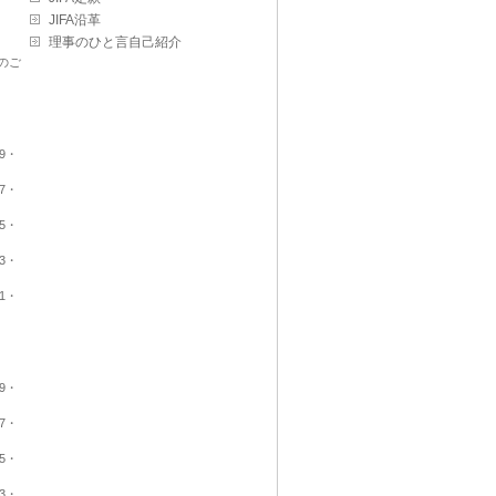
JIFA沿革
理事のひと言自己紹介
のご
9・
7・
5・
3・
1・
9・
7・
5・
3・