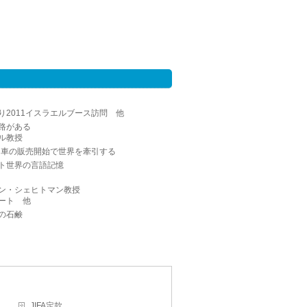
2011イスラエルブース訪問 他
路がある
ル教授
Ｖ車の販売開始で世界を牽引する
ト世界の言語記憶
ン・シェヒトマン教授
ート 他
の石鹸
JIFA定款