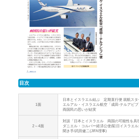
目次
日本とイスラエル結ぶ 定期直行便 就航スタ
1面
エルアル・イスラエル航空「成田-テルアビブ
両国民の思いが結実
対談「日本とイスラエル 両国の可能性を具
2～4面
ダニエル・コルバー経済公使(駐日イスラエル
聞き手/武田健二(JIFA理事)