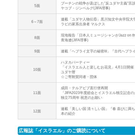
プーチンの戦争が及ぼした”反ユダヤ主義”言
5面
ヤコブ・ジンベルグ(JIFA理事)
連載「ユダヤ人物伝⑥」黒川知文中央学院大
6～7面
ラビの家系出身者 マルクス
現地報告「日本人ミュージシャンがJazz on th
8面
青海遼(JIFA理事)
9面
連載「ヘブライ文字の秘密III」『古代ヘブラ
ハヌカパーティー
「イスラエル人と楽しむお花見」4月1日開催
10面
ユダヤ暦
☆ご寄附賛同者・団体
成田・テルアビブ直行便再開
11面
「JIFA2023年度総会とイスラエル独立記念
独立75周年 祝意のお願い
連載「美しい国 清々しい国」『春 喜びに満
12面
本の紹介
広報誌「イスラエル」のご購読について