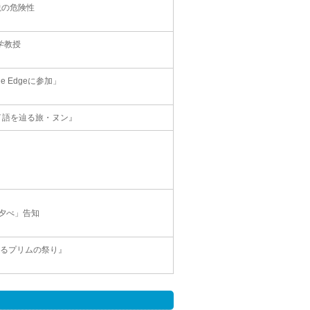
説の危険性
学教授
e Edgeに参加」
イ語を辿る旅・ヌン』
の夕べ」告知
ちるプリムの祭り』