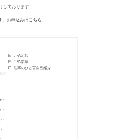
届けしております。
す。お申込みは
こちら
。
JIFA定款
JIFA沿革
理事のひと言自己紹介
のご
9・
7・
5・
3・
1・