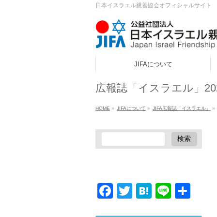
日本イスラエル親善協会オフィシャルサイト
JIFAについて
ook
広報誌「イスラエル」202
r
HOME
»
JIFAについて
»
JIFA広報誌「イスラエル」
»
a
Facebook
Twitter
Hatena
Line
共
有