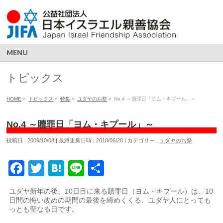
MENU
トピックス
HOME
»
トピックス
»
特集
»
ユダヤのお祭
»
No.4 ～贖罪日「ヨム・キプール」～
No.4 ～贖罪日「ヨム・キプール」～
投稿日 : 2009/10/08
最終更新日時 : 2018/06/28
カテゴリー :
ユダヤのお祭
Facebook
Twitter
Hatena
Line
共
有
ユダヤ新年の後、10日目に来る贖罪日（ヨム・キプール）は、10
日間の悔い改めの期間の最後を締めくくる、ユダヤ人にとっても
っとも聖なる日です。