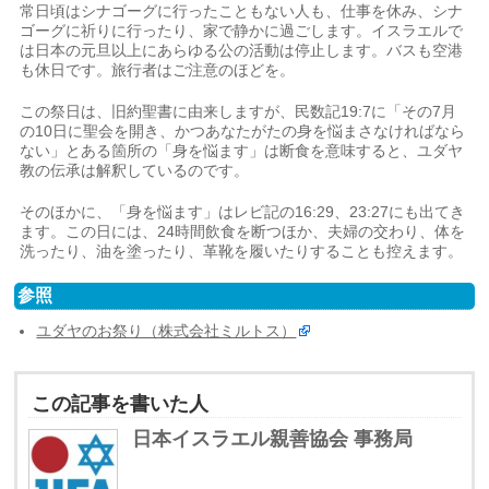
常日頃はシナゴーグに行ったこともない人も、仕事を休み、シナ
ゴーグに祈りに行ったり、家で静かに過ごします。イスラエルで
は日本の元旦以上にあらゆる公の活動は停止します。バスも空港
も休日です。旅行者はご注意のほどを。
この祭日は、旧約聖書に由来しますが、民数記19:7に「その7月
の10日に聖会を開き、かつあなたがたの身を悩まさなければなら
ない」とある箇所の「身を悩ます」は断食を意味すると、ユダヤ
教の伝承は解釈しているのです。
そのほかに、「身を悩ます」はレビ記の16:29、23:27にも出てき
ます。この日には、24時間飲食を断つほか、夫婦の交わり、体を
洗ったり、油を塗ったり、革靴を履いたりすることも控えます。
参照
ユダヤのお祭り（株式会社ミルトス）
この記事を書いた人
日本イスラエル親善協会 事務局