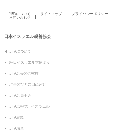
JIFAについて
サイトマップ
プライバシーポリシー
お問い合わせ
日本イスラエル親善協会
JIFAについて
駐日イスラエル大使より
JIFA会長のご挨拶
理事のひと言自己紹介
JIFA会員申込
JIFA広報誌「イスラエル」
JIFA定款
JIFA沿革