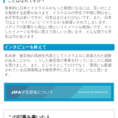
ことはなんですか？
将来的に日本とイスラエルがもっと親密になるには、互いのこと
を勉強する必要があります。イスラエルの学生で中国に関心をし
めす学生は多いですが、日本はまだまだ少ないです。また、日本
ではよく“イスラム”と“イスラエル”を勘違いされてしまいます。
メディアの影響から危ない国というイメージも根強いです。そう
したイメージを学生に変えて欲しいと思います。どんな国でも学
生は力があります。
インタビューを終えて
私自身、被災地の高校生代表としてイスラエルに派遣された経験
があることから、こうした被災地で事業を行っていることに感銘
を受けました。また、ビジネスとしてだけでなく、環境にも配慮
されている点滴灌漑は今後世界中に広まってほしいなと思いま
す。
この記事を書いた人