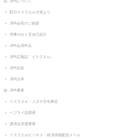
JIFAについて
駐日イスラエル大使より
JIFA会長のご挨拶
理事のひと言自己紹介
JIFA会員申込
JIFA広報誌「イスラエル」
JIFA定款
JIFA沿革
JIFA事業
イスラエル・ユダヤ文化検定
ヘブライ語講座
講演会支援事業
イスラエルビジネス・経済情報配信メール