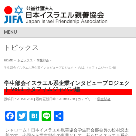
MENU
トピックス
HOME
»
トピックス
»
学生部会
»
学生部会イスラエル系企業インタビュープロジェクト Vol.1 ネタフィムジャパン編
学生部会イスラエル系企業インタビュープロジェク
ト Vol.1 ネタフィムジャパン編
投稿日 : 2015/12/20
最終更新日時 : 2018/06/28
カテゴリー :
学生部会
Facebook
Twitter
Hatena
Line
共
有
シャローム！日本イスラエル親善協会学生部会部会長の松村悠太
郎です。今回から学生部会の事業として、新たにイスラエル系企