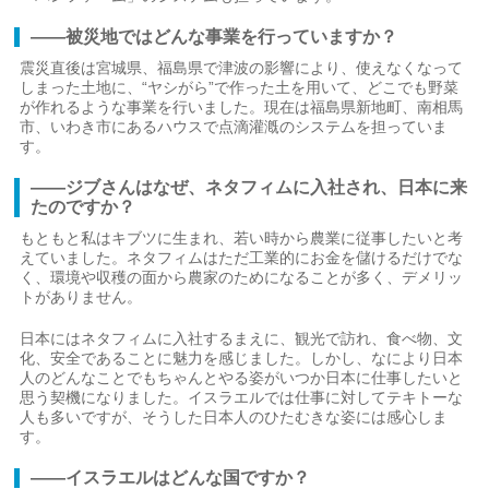
――被災地ではどんな事業を行っていますか？
震災直後は宮城県、福島県で津波の影響により、使えなくなって
しまった土地に、“ヤシがら”で作った土を用いて、どこでも野菜
が作れるような事業を行いました。現在は福島県新地町、南相馬
市、いわき市にあるハウスで点滴灌漑のシステムを担っていま
す。
――ジブさんはなぜ、ネタフィムに入社され、日本に来
たのですか？
もともと私はキブツに生まれ、若い時から農業に従事したいと考
えていました。ネタフィムはただ工業的にお金を儲けるだけでな
く、環境や収穫の面から農家のためになることが多く、デメリッ
トがありません。
日本にはネタフィムに入社するまえに、観光で訪れ、食べ物、文
化、安全であることに魅力を感じました。しかし、なにより日本
人のどんなことでもちゃんとやる姿がいつか日本に仕事したいと
思う契機になりました。イスラエルでは仕事に対してテキトーな
人も多いですが、そうした日本人のひたむきな姿には感心しま
す。
――イスラエルはどんな国ですか？