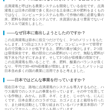
点滴灌漑と呼ばれる農業システムを開発している会社です。点滴
灌漑とは日本の田畑で多く見かける土全体に水や肥料をまくもの
ではなく、コンピュータシステムを用いて作物の根に必要な量の
水、肥料を供給するシステムです。水資源があまり豊富でないイ
スラエルで誕生しました。
――なぜ日本に進出しようとしたのですか？
この点滴灌漑は節水に役立つだけでなく、3つのメリットをもた
らします。1つ目はコストダウンです。コンピューターで管理す
るので労働コストが低下する上、肥料の量が減少します。2つ目
は環境保全です。根の部分にのみ肥料がいくので、無駄な肥料が
地下水を汚さずにすみます。そして3つ目が収穫量の増加です。
この点滴灌漑を用いることで、水、肥料、酸素のバランスが良く
なり、平均で30~40%収穫量が増加します。こうしたメリットは
日本含め多くの国の農業に活用できると考えました。
――日本ではどんな事業を行っていますか？
現在日本では、路地に点滴灌漑のシステムを導入するものと、ハ
ウス栽培でのシステムの事業を行っています。その中で生育して
いる作物は、みかん、お茶、ネギ、とまと、じゃがいも、にんに
くです。日本企業とのコラボでは、カゴメととまと栽培を行った
り、また緑化活動として取り組まれているパソナ東京本部の「ア
ーバンファーム」のシステムも担っています。