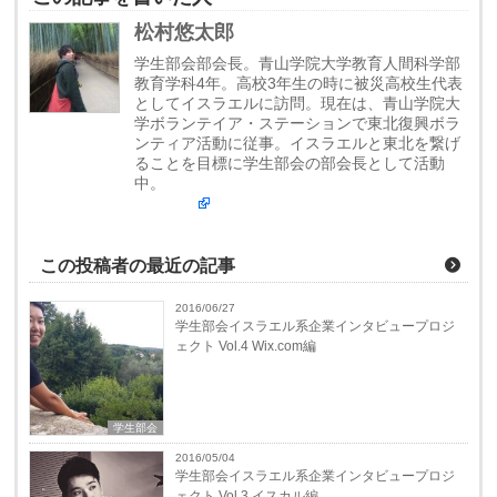
松村悠太郎
学生部会部会長。青山学院大学教育人間科学部
教育学科4年。高校3年生の時に被災高校生代表
としてイスラエルに訪問。現在は、青山学院大
学ボランテイア・ステーションで東北復興ボラ
ンティア活動に従事。イスラエルと東北を繋げ
ることを目標に学生部会の部会長として活動
中。
この投稿者の最近の記事
2016/06/27
学生部会イスラエル系企業インタビュープロジ
ェクト Vol.4 Wix.com編
学生部会
2016/05/04
学生部会イスラエル系企業インタビュープロジ
ェクト Vol.3 イスカル編