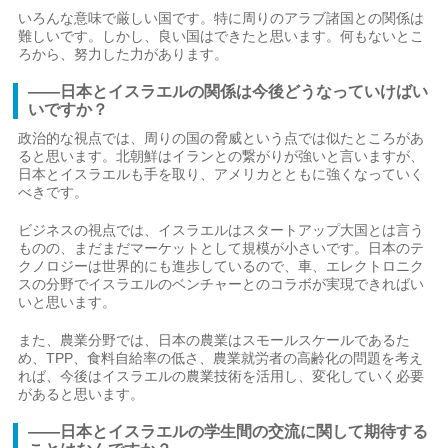
いろんな意味で厳しい国です。特に周りのアラブ諸国との関係は
難しいです。しかし、良い国はできたと思います。何もないとこ
ろから、努力した力があります。
――日本とイスラエルの関係は今後どうなっていけばい
いですか？
政治的な視点では、周りの国の脅威という点では似たところがあ
ると思います。北朝鮮はイランとの繋がりが強いと言いますが、
日本とイスラエルも手を取り、アメリカとともに強くなっていく
べきです。
ビジネスの視点では、イスラエルはスタートアップ大国とは言う
ものの、まだまだマーケットとして規模が小さいです。日本のテ
クノロジーは世界的にも進歩しているので、車、エレクトロニク
スの分野でイスラエルのベンチャーとのコラボが実現できればい
いと思います。
また、農業分野では、日本の農業はスモールスケールであるた
め、TPP、食料自給率の低さ、農業就労者の高齢化の問題を考え
れば、今後はイスラエルの農業技術を活用し、変化していく必要
があると思います。
――日本とイスラエルの学生間の交流に関して期待する