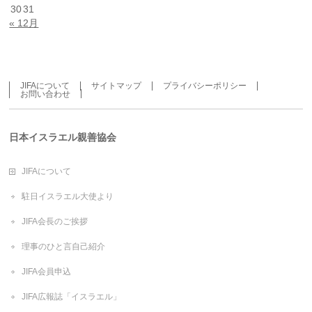
30
31
« 12月
JIFAについて
サイトマップ
プライバシーポリシー
お問い合わせ
日本イスラエル親善協会
JIFAについて
駐日イスラエル大使より
JIFA会長のご挨拶
理事のひと言自己紹介
JIFA会員申込
JIFA広報誌「イスラエル」