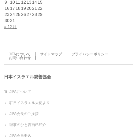
9
10
11
12
13
14
15
16
17
18
19
20
21
22
23
24
25
26
27
28
29
30
31
« 12月
JIFAについて
サイトマップ
プライバシーポリシー
お問い合わせ
日本イスラエル親善協会
JIFAについて
駐日イスラエル大使より
JIFA会長のご挨拶
理事のひと言自己紹介
JIFA会員申込