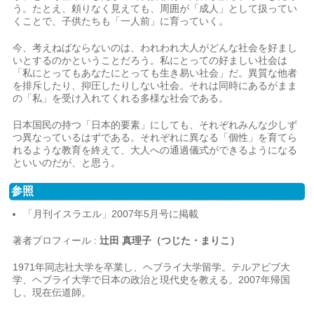
う。たとえ、頼りなく見えても、周囲が「成人」として扱ってい
くことで、子供たちも「一人前」に育っていく。
今、考えねばならないのは、われわれ大人がどんな社会を好まし
いとするのかということだろう。私にとっての好ましい社会は
「私にとってもあなたにとっても生き易い社会」だ。異質な他者
を排斥したり、抑圧したりしない社会。それは同時にあるがまま
の「私」を受け入れてくれる多様な社会である。
日本国民の持つ「日本的要素」にしても、それぞれみんな少しず
つ異なっているはずである。それぞれに異なる「個性」を育てら
れるような教育を終えて、大人への通過儀式ができるようになる
といいのだが、と思う。
参照
「月刊イスラエル」2007年5月号に掲載
著者プロフィール :
辻田 真理子（つじた・まりこ）
1971年同志社大学を卒業し、ヘブライ大学留学。テルアビブ大
学、ヘブライ大学で日本の政治と現代史を教える。2007年帰国
し、現在伝道師。