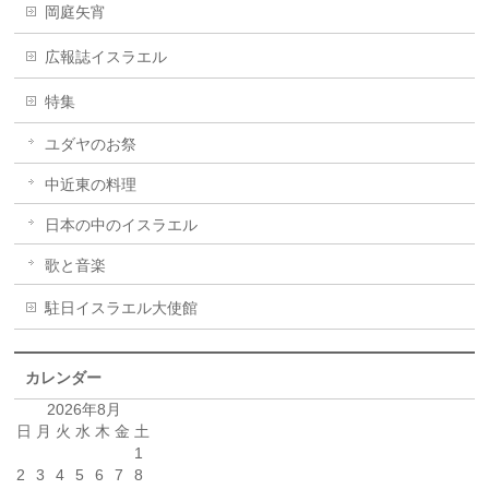
岡庭矢宵
広報誌イスラエル
特集
ユダヤのお祭
中近東の料理
日本の中のイスラエル
歌と音楽
駐日イスラエル大使館
カレンダー
2026年8月
日
月
火
水
木
金
土
1
2
3
4
5
6
7
8