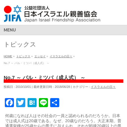
MENU
トピックス
HOME
»
トピックス
»
エッセイ
»
イスラエルの日々
»
No.7 ～ バル・ミツバ（成人式） ～
No.7 ～ バル・ミツバ（成人式） ～
投稿日 : 2010/10/01
最終更新日時 : 2018/06/28
カテゴリー :
イスラエルの日々
Facebook
Twitter
Hatena
Line
共
有
何歳になれば人はその社会の一員と認められるのだろうか。日本
では成人式は20歳である。なぜ、20歳なのだろう。大正末期、普
通選挙権が25歳からの男子に与えられ、それが戦後20歳以上の男