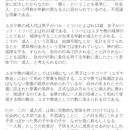
女に拡大したからなのか。「働く」ということを基準に、「社会
人」という呼称が年齢の異なる人に冠せられているのも、不思議
な現象である。
ユダヤ教の成人式は男子がバル・ミツバとよばれ13歳、女子がバ
ット・ミツバとよばれ12歳である。ミツバとはユダヤ教の戒律の
ことであり、戒律を守ることが出来る年齢が成人だとされる。こ
こでの「成人」という言葉は、結婚可能なとか、生計を立てられ
るとか、選挙権があるという意味では使われていない。神の前に
戒律を守る、すなわち、自分の行為で許されることと許されない
ことを認識し、自分の行動に責任を持てる年齢に達したという意
味での「成人」と考えられるのだ。
ユダヤ教の儀式としては13歳になった男子はシナゴーグ（ユダヤ
教会）において初めて聖書を朗読する。ユダヤ教では毎週読まね
ばならない聖書の箇所が決められているが、自分の生まれたその
週に読まれた聖書の箇所を、正式な読み方をラビに個人的に教わ
り、暗誦するのである。会衆の前に一人前の信者として初めて登
場する晴の舞台。ユダヤ教徒としての数に加えられる日である。
だが、この「成人式」は単に宗教的な意味を持つだけではなく、
社会的にも大切である。不思議なことに、この日を境にこれまで
子供っぽかった男の子や女の子が、なぜか急に頼もしくなる。
「一人前」としての自覚が、子供を大人に成長させるのかもしれ