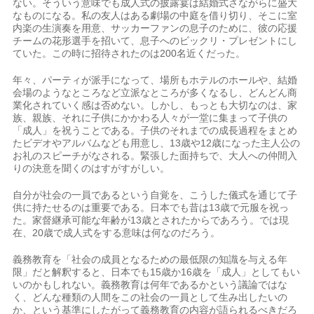
ない。そういう意味でも成人式の披露宴は結婚式さながらに盛大
なものになる。私の友人はある劇場の中庭を借り切り、そこに室
内楽の生演奏を用意、サッカーファンの息子のために、彼の応援
チームの花形選手を招いて、息子へのビックリ・プレゼントにし
ていた。この時に招待されたのは200名近くだった。
年々、パーティが派手になって、場所もホテルのホールや、結婚
会場のようなところなど立派なところが多くなるし、どんどん商
業化されていく感は否めない。しかし、もっとも大切なのは、家
族、親族、それに子供にかかわる人々が一堂に集まって子供の
「成人」を祝うことである。子供のそれまでの成長過程をまとめ
たビデオやアルバムなども用意し、13歳や12歳になった主人公の
お礼のスピーチがなされる。緊張した面持ちで、大人への仲間入
りの決意を聞くのはすがすがしい。
自分が社会の一員であるという自覚を、こうした儀式を通じて子
供に持たせるのは重要である。日本でも昔は13歳で元服を祝っ
た。家督継承可能な年齢が13歳とされたからであろう。では現
在、20歳で成人式をする意味は何なのだろう。
義務教育を「社会の成員となるための最低限の知識を与える年
限」だと解釈すると、日本でも15歳か16歳を「成人」としてもい
いのかもしれない。義務教育は何年であるかという議論ではな
く、どんな種類の人間をこの社会の一員として生み出したいの
か、という基準にしたがって義務教育の内容が語られるべきだろ