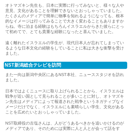
オトマズキン先生も、日本に実際に行ってみないと、様々な人や
意見、文化があることを理解できないとおっしゃっていました。
たくさんのメディアで簡単に物事を知れるようになっても、根本
的なイメージは行ってみることで大きく変わることもありますか
らね。寺に泊まる経験はもちろんイスラエルからきた彼らにとっ
て初めてで、とても貴重な経験になったと喜んでいました。
遠く離れたイスラエルの学生が、現代日本人が忘れてしまってい
るような日本文化の経験をしていることに私は大きな衝撃を受け
ました。
NST新潟総合テレビを訪問
また一向は新潟中央区にあるNST本社、ニューススタジオを訪れ
ました。
日本ではよくニュースに取り上げられることから、イスラエルは
戦争が近い国として見られることが多いことに対し、オトマズキ
ン先生はメディアによって報道された戦争というネガティブなイ
メージだけでなく、イスラエルにも素晴らしい学生、文化がある
ことを広めたいとおっしゃっていました。
NST取締役の古塩さんは、人がどうあるべきかを追いかけるのが
メディアであり、そのためには実際に人と人とが会って話をす