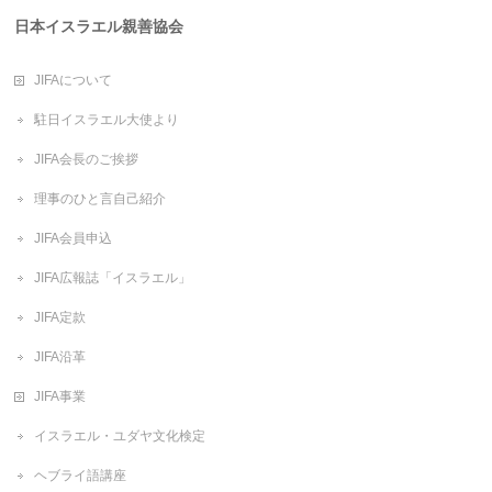
日本イスラエル親善協会
JIFAについて
駐日イスラエル大使より
JIFA会長のご挨拶
理事のひと言自己紹介
JIFA会員申込
JIFA広報誌「イスラエル」
JIFA定款
JIFA沿革
JIFA事業
イスラエル・ユダヤ文化検定
ヘブライ語講座