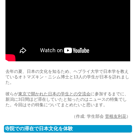
去年の夏、日本の文化を知るため、ヘブライ大学で日本学を教え
ているオトマズキン・ニシム博士と13人の学生が日本を訪れまし
た。
彼らが
東京で開かれた日本の学生との交流会
に参加するまでに、
新潟に3日間ほど滞在していたと知ったのはニュースの特集でし
た。今回はその特集についてまとめたいと思います。
（作成: 学生部会
菅根友利花
）
寺院での滞在で日本文化を体験