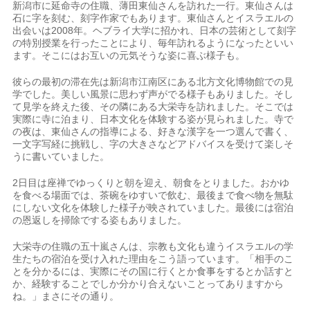
新潟市に延命寺の住職、薄田東仙さんを訪れた一行。東仙さんは
石に字を刻む、刻字作家でもあります。東仙さんとイスラエルの
出会いは2008年。ヘブライ大学に招かれ、日本の芸術として刻字
の特別授業を行ったことにより、毎年訪れるようになったといい
ます。そこにはお互いの元気そうな姿に喜ぶ様子も。
彼らの最初の滞在先は新潟市江南区にある北方文化博物館での見
学でした。美しい風景に思わず声がでる様子もありました。そし
て見学を終えた後、その隣にある大栄寺を訪れました。そこでは
実際に寺に泊まり、日本文化を体験する姿が見られました。寺で
の夜は、東仙さんの指導による、好きな漢字を一つ選んで書く、
一文字写経に挑戦し、字の大きさなどアドバイスを受けて楽しそ
うに書いていました。
2日目は座禅でゆっくりと朝を迎え、朝食をとりました。おかゆ
を食べる場面では、茶碗をゆすいで飲む、最後まで食べ物を無駄
にしない文化を体験した様子が映されていました。最後には宿泊
の恩返しを掃除でする姿もありました。
大栄寺の住職の五十嵐さんは、宗教も文化も違うイスラエルの学
生たちの宿泊を受け入れた理由をこう語っています。「相手のこ
とを分かるには、実際にその国に行くとか食事をするとか話すと
か、経験することでしか分かり合えないことってありますから
ね。」まさにその通り。