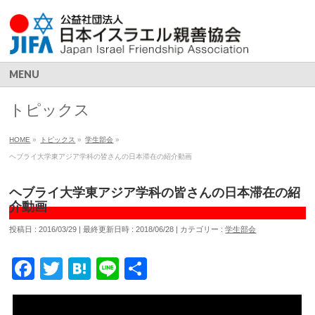
MENU
トピックス
HOME
»
トピックス
»
学生部会
»
ヘブライ大学東アジア学科の皆さんの日本滞在の紹介動画
ヘブライ大学東アジア学科の皆さんの日本滞在の紹
介動画
投稿日 : 2016/03/29
最終更新日時 : 2018/06/28
カテゴリー :
学生部会
Facebook
Twitter
Hatena
Line
共
有