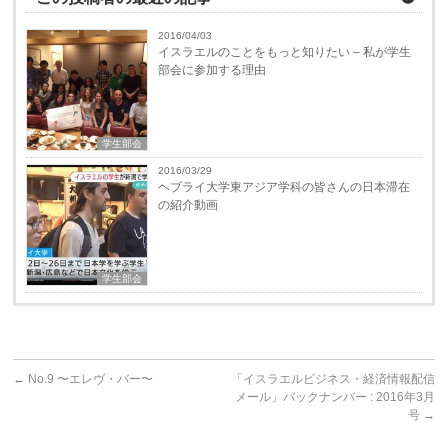
2016/04/03
イスラエルのことをもっと知りたい – 私が学生
部会に参加する理由
学生部会
2016/03/29
ヘブライ大学東アジア学科の皆さんの日本滞在
の紹介動画
学生部会
←
No.9 〜エレヴ・バー〜
「イスラエルビジネス・経済情報配信
メール」バックナンバー : 2016年3月
号
→