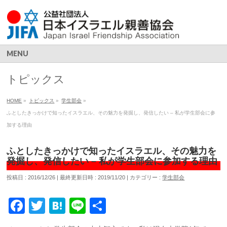
MENU
トピックス
HOME
»
トピックス
»
学生部会
»
ふとしたきっかけで知ったイスラエル、その魅力を発掘し、発信したい – 私が学生部会に参
加する理由
ふとしたきっかけで知ったイスラエル、その魅力を
発掘し、発信したい – 私が学生部会に参加する理由
投稿日 : 2016/12/26
最終更新日時 : 2019/11/20
カテゴリー :
学生部会
Facebook
Twitter
Hatena
Line
共
有