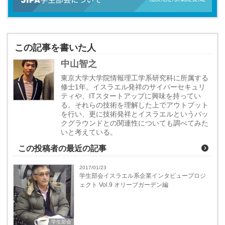
この記事を書いた人
中山智之
東京大学大学院情報理工学系研究科に所属する
修士1年。イスラエル発祥のサイバーセキュリ
ティや、ITスタートアップに興味を持ってい
る。それらの技術を理解した上でアウトプット
を行い、更に技術発祥とイスラエルというバッ
クグラウンドとの関連性についても調べてみた
いと考えている。
この投稿者の最近の記事
2017/01/23
学生部会イスラエル系企業インタビュープロジ
ェクト Vol.9 オリーブガーデン編
学生部会