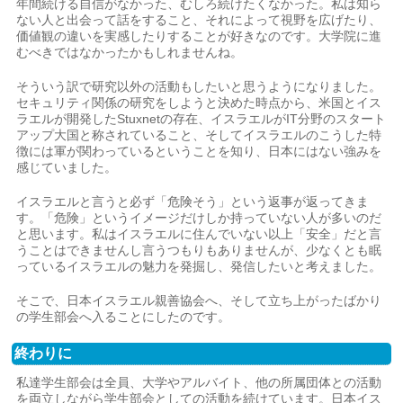
年間続ける自信がなかった、むしろ続けたくなかった。私は知ら
ない人と出会って話をすること、それによって視野を広げたり、
価値観の違いを実感したりすることが好きなのです。大学院に進
むべきではなかったかもしれませんね。
そういう訳で研究以外の活動もしたいと思うようになりました。
セキュリティ関係の研究をしようと決めた時点から、米国とイス
ラエルが開発したStuxnetの存在、イスラエルがIT分野のスタート
アップ大国と称されていること、そしてイスラエルのこうした特
徴には軍が関わっているということを知り、日本にはない強みを
感じていました。
イスラエルと言うと必ず「危険そう」という返事が返ってきま
す。「危険」というイメージだけしか持っていない人が多いのだ
と思います。私はイスラエルに住んでいない以上「安全」だと言
うことはできませんし言うつもりもありませんが、少なくとも眠
っているイスラエルの魅力を発掘し、発信したいと考えました。
そこで、日本イスラエル親善協会へ、そして立ち上がったばかり
の学生部会へ入ることにしたのです。
終わりに
私達学生部会は全員、大学やアルバイト、他の所属団体との活動
を両立しながら学生部会としての活動を続けています。日本イス