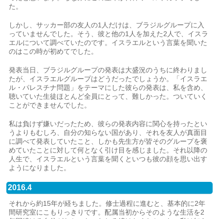
た。
しかし、サッカー部の友人の1人だけは、ブラジルグループに入
っていませんでした。そう、彼と他の1人を加えた2人で、イスラ
エルについて調べていたのです。イスラエルという言葉を聞いた
のはこの時が初めてでした。
発表当日、ブラジルグループの発表は大盛況のうちに終わりまし
たが、イスラエルグループはどうだったでしょうか。「イスラエ
ル・パレスチナ問題」をテーマにした彼らの発表は、私を含め、
聴いていた生徒ほとんど全員にとって、難しかった。ついていく
ことができませんでした。
私は負けず嫌いだったため、彼らの発表内容に関心を持ったとい
うよりもむしろ、自分の知らない国があり、それを友人が真面目
に調べて発表していたこと、しかも先生方が皆そのグループを褒
めていたことに対して何となく引け目を感じました。それ以降の
人生で、イスラエルという言葉を聞くといつも彼の顔を思い出す
ようになりました。
2016.4
それから約15年が経ちました。修士過程に進むと、基本的に2年
間研究室にこもりっきりです。配属当初からそのような生活を2