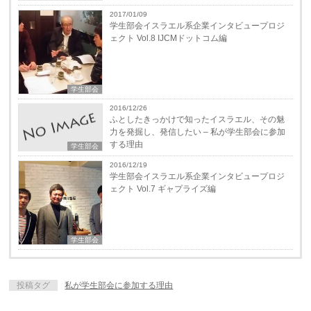
2017/01/09
学生部会イスラエル系企業インタビュープロジ
ェクト Vol.8 IJCMドットコム編
学生部会
2016/12/26
ふとしたきっかけで知ったイスラエル、その魅
力を発掘し、発信したい – 私が学生部会に参加
する理由
学生部会
2016/12/19
学生部会イスラエル系企業インタビュープロジ
ェクト Vol.7 ギャプライズ編
学生部会
投稿タグ
私が学生部会に参加する理由