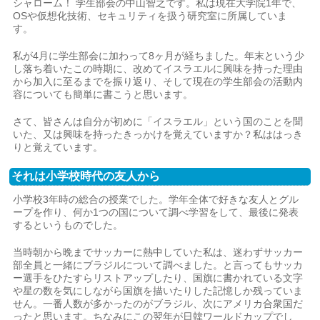
シャローム！ 学生部会の中山智之です。私は現在大学院1年で、
OSや仮想化技術、セキュリティを扱う研究室に所属していま
す。
私が4月に学生部会に加わって8ヶ月が経ちました。年末という少
し落ち着いたこの時期に、改めてイスラエルに興味を持った理由
から加入に至るまでを振り返り、そして現在の学生部会の活動内
容についても簡単に書こうと思います。
さて、皆さんは自分が初めに「イスラエル」という国のことを聞
いた、又は興味を持ったきっかけを覚えていますか？私ははっき
りと覚えています。
それは小学校時代の友人から
小学校3年時の総合の授業でした。学年全体で好きな友人とグル
ープを作り、何か1つの国について調べ学習をして、最後に発表
するというものでした。
当時朝から晩までサッカーに熱中していた私は、迷わずサッカー
部全員と一緒にブラジルについて調べました。と言ってもサッカ
ー選手をひたすらリストアップしたり、国旗に書かれている文字
や星の数を気にしながら国旗を描いたりした記憶しか残っていま
せん。一番人数が多かったのがブラジル、次にアメリカ合衆国だ
ったと思います。ちなみにこの翌年が日韓ワールドカップでし