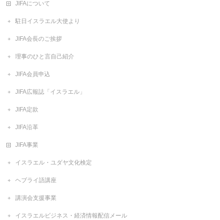
JIFAについて
駐日イスラエル大使より
JIFA会長のご挨拶
理事のひと言自己紹介
JIFA会員申込
JIFA広報誌「イスラエル」
JIFA定款
JIFA沿革
JIFA事業
イスラエル・ユダヤ文化検定
ヘブライ語講座
講演会支援事業
イスラエルビジネス・経済情報配信メール