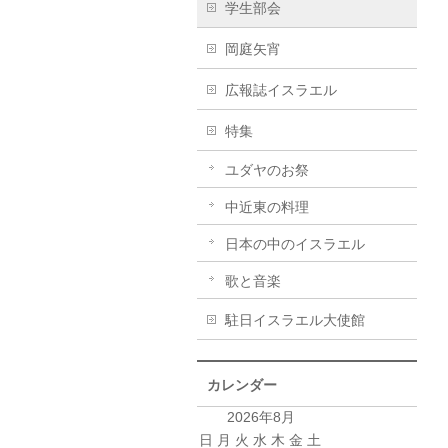
学生部会
岡庭矢宵
広報誌イスラエル
特集
ユダヤのお祭
中近東の料理
日本の中のイスラエル
歌と音楽
駐日イスラエル大使館
カレンダー
2026年8月
日
月
火
水
木
金
土