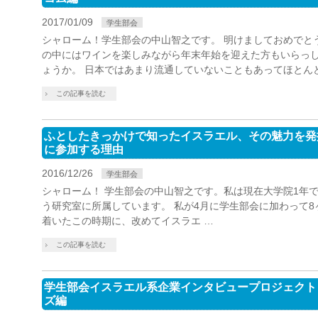
2017/01/09
学生部会
シャローム！学生部会の中山智之です。 明けましておめでと
の中にはワインを楽しみながら年末年始を迎えた方もいらっ
ょうか。 日本ではあまり流通していないこともあってほとん
この記事を読む
ふとしたきっかけで知ったイスラエル、その魅力を発掘
に参加する理由
2016/12/26
学生部会
シャローム！ 学生部会の中山智之です。私は現在大学院1年
う研究室に所属しています。 私が4月に学生部会に加わって
着いたこの時期に、改めてイスラエ …
この記事を読む
学生部会イスラエル系企業インタビュープロジェクト Vo
ズ編