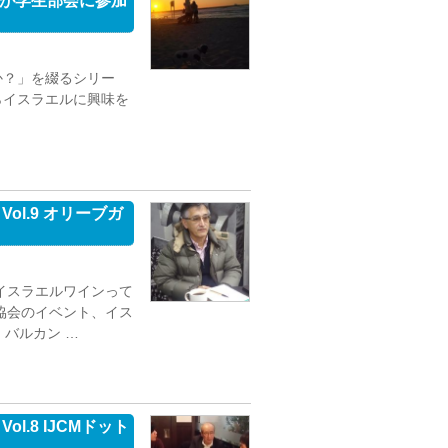
私が学生部会に参加
か？」を綴るシリー
らイスラエルに興味を
l.9 オリーブガ
イスラエルワインって
協会のイベント、イス
バルカン …
.8 IJCMドット