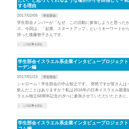
たい、と思ってくれるような場所作りを目指して – 
する理由
2017/02/05
学生部会
学生部会メンバーが「なぜ、この活動に参加しようと思った
ズ。今回は、「起業、スタートアップ」というキーワードか
持った後藤智子さんです。
この記事を読む
学生部会イスラエル系企業インタビュープロジェクト Vo
ーデン編
2017/01/23
学生部会
シャローム！学生部会の中山智之です。 突然ですが皆さんは
飲んだことはありますか？私は2016年の日本イスラエル親善
ラエル独立68周年記念の夕べに参加させていただいたときに、
この記事を読む
学生部会イスラエル系企業インタビュープロジェクト Vol
コム編