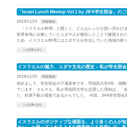
「Israel Lunch Meetup Vol.1 by JIFA学生部会」
2019/11/23
学生部会
『イスラエル料理』と聞くと、どんなレシピが思い浮かびま
世界各地に分散していたユダヤ人が移住したことで建国され
ため、イスラエル料理にはユダヤ人が生活していた地域の様々
この記事を読む
イスラエルの魅力、ユダヤ文化の歴史 – 私が学生部
2019/11/20
学生部会
初めまして、学生部会の下瀬美幸です。早稲田大学3年、国際
ています。そもそも、私が早稲田大学を志望した理由は、「
た、杉原千畝の母校であるからでした。 今回、JIFA学生部会
この記事を読む
イスラエルのポジティブな側面を、より多くの人が知