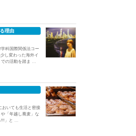
する理由
律学科国際関係法コー
、少し変わった海外イ
での活動を踏ま …
圏においても生活と密接
」や「年越し蕎麦」な
!」と …