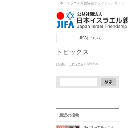
日本イスラエル親善協会オフィシャルサイト
JIFAについて
ook
トピックス
r
HOME
»
トピックス
»
学生部会
a
最近の投稿
No.13 〜アル・コル・