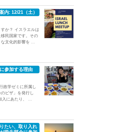
のご案内: 12/21（土）
すか？ イスラエルは
た移民国家です。その
な文化的影響を …
会に参加する理由
行政学ゼミに所属し
命のビザ」を発行し
加入にあたり、 …
りたい、取り入れ