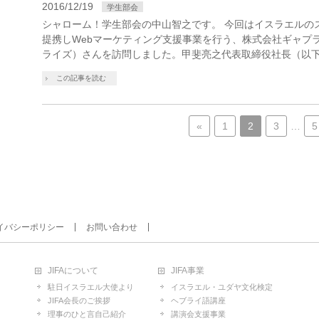
2016/12/19
学生部会
シャローム！学生部会の中山智之です。 今回はイスラエルの
提携しWebマーケティング支援事業を行う、株式会社ギャプ
ライズ）さんを訪問しました。甲斐亮之代表取締役社長（以下
この記事を読む
«
1
2
3
…
5
イバシーポリシー
お問い合わせ
JIFAについて
JIFA事業
駐日イスラエル大使より
イスラエル・ユダヤ文化検定
JIFA会長のご挨拶
ヘブライ語講座
理事のひと言自己紹介
講演会支援事業