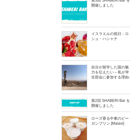
第3回 SHABERI Bar を
開催しました
イスラエルの祝日：ロ
シュ・ハシャナ
自分が留学した国の魅
力を伝えたい – 私が学
生部会に参加する理由-
第2回 SHABERI Bar を
開催しました
ローズ香る中東のビー
ガンプリン [Malavi]