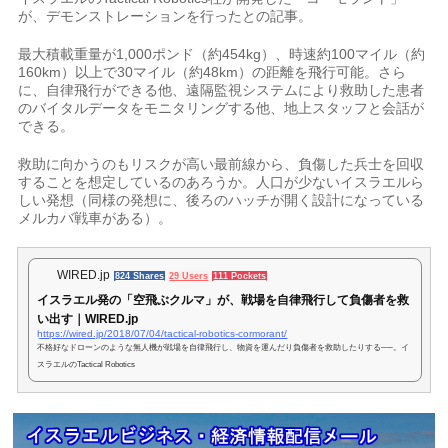
が、デモンストレーションを行ったとの記事。
最大積載重量が1,000ポンド（約454kg）、時速約100マイル（約
160km）以上で30マイル（約48km）の距離を飛行可能。さら
に、自律飛行ができる他、遠隔監視システムにより救助した患者
のバイタルデータをモニタリングする他、地上スタッフと会話が
できる。
救助に向かうのもリスクが高い最前線から、負傷した兵士を回収
することを想定しているのあろうか。人口が少ないイスラエルら
しい発想（同様の発想に、後ろのハッチが開く設計になっている
メルカバ戦車がある）。
WIRED.jp
824 Shares
29 Users
111 Pockets
イスラエル発の「空飛ぶクルマ」が、戦場を自律飛行して負傷者を救
い出す｜WIRED.jp
https://wired.jp/2018/07/04/tactical-robotics-cormorant/
不格好なドローンのような無人機が戦場を自律飛行し、物資を運んだり負傷者を救助したりする──。イ
スラエルのTactical Robotics