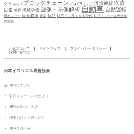
ブロックチェーン
医療
仮想通貨
ク(Fintech)
プログラミング
自動車
画像・映像解析
自動運転
広告
機械学習
教育
資金調達
食品
駐日イスラエル大使館
視察ツアー
農業
駐日イスラエル大使館
経済部
JIFAについて
サイトマップ
プライバシーポリシー
お問い合わせ
日本イスラエル親善協会
JIFAについて
駐日イスラエル大使より
JIFA会長のご挨拶
理事のひと言自己紹介
JIFA会員申込