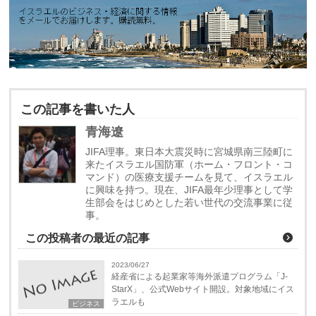
この記事を書いた人
青海遼
JIFA理事。東日本大震災時に宮城県南三陸町に
来たイスラエル国防軍（ホーム・フロント・コ
マンド）の医療支援チームを見て、イスラエル
に興味を持つ。現在、JIFA最年少理事として学
生部会をはじめとした若い世代の交流事業に従
事。
この投稿者の最近の記事
2023/06/27
経産省による起業家等海外派遣プログラム「J-
StarX」、公式Webサイト開設。対象地域にイス
ラエルも
ビジネス