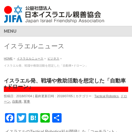
MENU
イスラエルニュース
HOME
»
イスラエルニュース
»
ビジネス
»
イスラエル発、戦場や救助活動を想定した「自動車+ドローン」
イスラエル発、戦場や救助活動を想定した「自動車
+ドローン」
投稿日 : 2018/07/04
最終更新日時 : 2018/07/05
カテゴリー :
Tactical Robotics
,
ドロ
ーン
,
自動車
,
軍事
Facebook
Twitter
Hatena
Line
共
有
イスラエルのTactical Robotics社が開発した「コーモラント」