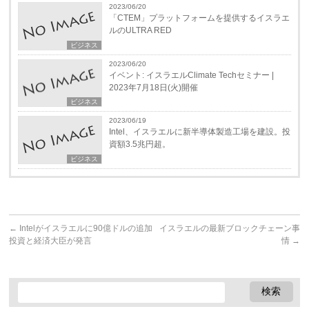
2023/06/20
「CTEM」プラットフォームを提供するイスラエ
ルのULTRA RED
ビジネス
2023/06/20
イベント: イスラエルClimate Techセミナー |
2023年7月18日(火)開催
ビジネス
2023/06/19
Intel、イスラエルに新半導体製造工場を建設。投
資額3.5兆円超。
ビジネス
←
Intelがイスラエルに90億ドルの追加
イスラエルの最新ブロックチェーン事
投資と経済大臣が発言
情
→