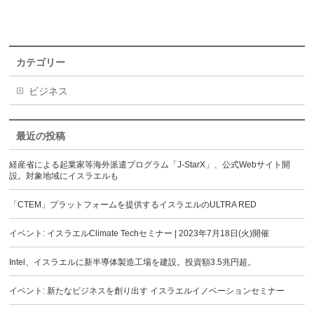
カテゴリー
ビジネス
最近の投稿
経産省による起業家等海外派遣プログラム「J-StarX」、公式Webサイト開
設。対象地域にイスラエルも
「CTEM」プラットフォームを提供するイスラエルのULTRA RED
イベント: イスラエルClimate Techセミナー | 2023年7月18日(火)開催
Intel、イスラエルに新半導体製造工場を建設。投資額3.5兆円超。
イベント: 新たなビジネスを創り出す イスラエルイノベーションセミナー