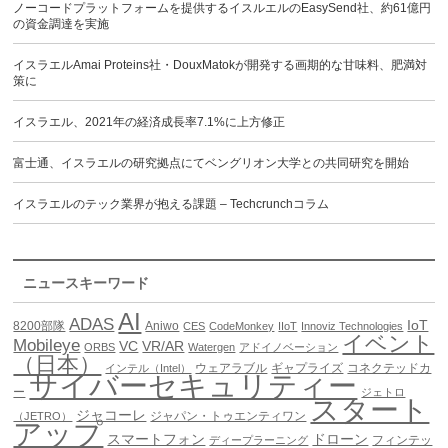
ノーコードプラットフォームを提供するイスルエルのEasySend社、約61億円
の資金調達を実施
イスラエルAmai Proteins社・DouxMatokが開発する画期的な甘味料、肥満対
策に
イスラエル、2021年の経済成長率7.1%に上方修正
富士通、イスラエルの研究拠点にてベングリオン大学との共同研究を開始
イスラエルのテック業界が抱える課題 – Techcrunchコラム
ニュースキーワード
AI
ADAS
IoT
8200部隊
Aniwo
CES
CodeMonkey
IIoT
Innoviz Technologies
イベント
Mobileye
VC
VR/AR
ORBS
Watergen
アドイノベーション
（日本）
ウェアラブル
ギャプライズ
コネクテッドカ
インテル（Intel）
サイバーセキュリティー
ー
ジェトロ
スタート
ジャコーレ
ジャパン・トゥエンティワン
（JETRO）
アップ
スマートフォン
ドローン
フィンテッ
ディープラーニング