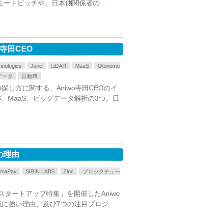
モートピッチや、日本側関係者の …
寺田CEO
hnologies
Juno
LiDAR
MaaS
Otonomo
データ
自動車
し方に関する、Aniwo寺田CEOのイ
、MaaS、ビッグデータ解析の3つ。日
の理由
umaPay
SIRIN LABS
Zinc
ブロックチェー
chain」スタートアップ特集」を開催したAniwo
に強い理由、及び7つの注目プロジ …