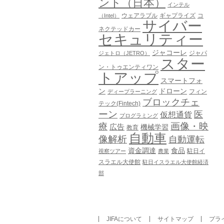
ント（日本）
インテル
ウェアラブル
ギャプライズ
コ
（Intel）
サイバー
ネクテッドカー
セキュリティー
ジャコーレ
ジャパ
ジェトロ（JETRO）
スター
ン・トゥエンティワン
トアップ
スマートフォ
ン
ドローン
フィン
ディープラーニング
ブロックチェ
テック(Fintech)
ーン
医
仮想通貨
プログラミング
画像・映
療
広告
機械学習
教育
自動車
像解析
自動運転
資金調達
食品
駐日イ
視察ツアー
農業
スラエル大使館
駐日イスラエル大使館経済
部
JIFAについて
サイトマップ
プラ