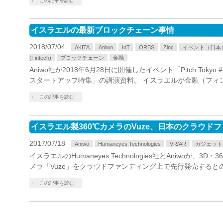
この記事を読む
イスラエルの最新ブロックチェーン事情
2018/07/04
AKITA
Aniwo
IoT
ORBS
Zinc
イベント（日本
(Fintech)
ブロックチェーン
金融
Aniwo社が2018年6月28日に開催したイベント「Pitch Tokyo #1 
スタートアップ特集」の講演資料。 イスラエルが金融（フィ
この記事を読む
イスラエル製360℃カメラのVuze、日本のクラウド
2017/07/18
Aniwo
Humaneyes Technologies
VR/AR
ガジェット
イスラエルのHumaneyes Technologies社とAniwoが、
メラ「Vuze」をクラウドファンディング上で先行発売するとの
この記事を読む