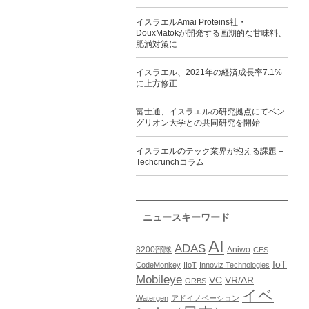
イスラエルAmai Proteins社・
DouxMatokが開発する画期的な甘味料、
肥満対策に
イスラエル、2021年の経済成長率7.1%
に上方修正
富士通、イスラエルの研究拠点にてベン
グリオン大学との共同研究を開始
イスラエルのテック業界が抱える課題 –
Techcrunchコラム
ニュースキーワード
AI
ADAS
8200部隊
Aniwo
CES
IoT
CodeMonkey
IIoT
Innoviz Technologies
Mobileye
VC
VR/AR
ORBS
イベ
Watergen
アドイノベーション