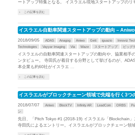
ートアップ特集となる。 イスラエル現地スタートアップのリ
この記事を読む
イスラエル自動車関連スタートアップの動向 – Aniwo
2018/09/05
ADAS
Anagog
Aniwo
Gett
iguazio
Innoviz Tec
Technologies
Vayyar Imaging
Via
Waze
スタートアップ
ビッグ
イスラエルの自動車関連スタートアップの動向や、協業相手の探
ンタビュー。 寺田氏が着目する分野として挙げるのが、ADAS
本企業も約60社がイスラエ …
この記事を読む
イスラエルがブロックチェーン領域で先端を行く3つ
2018/07/07
Aniwo
BlockTV
Infinity AR
LeadCoin
ORBS
P
ン
先日、「Pitch Tokyo #1 (2018-19) イスラエル「Block
寺田氏によるエントリー。イスラエルがブロックチェーン領域