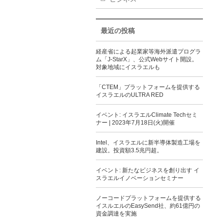
最近の投稿
経産省による起業家等海外派遣プログラ
ム「J-StarX」、公式Webサイト開設。
対象地域にイスラエルも
「CTEM」プラットフォームを提供する
イスラエルのULTRA RED
イベント: イスラエルClimate Techセミ
ナー | 2023年7月18日(火)開催
Intel、イスラエルに新半導体製造工場を
建設。投資額3.5兆円超。
イベント: 新たなビジネスを創り出す イ
スラエルイノベーションセミナー
ノーコードプラットフォームを提供する
イスルエルのEasySend社、約61億円の
資金調達を実施