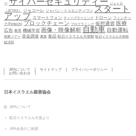
サイバーセキュリティー
ー
ジェトロ
スタート
ジャコーレ
ジャパン・トゥエンティワン
（JETRO）
アップ
スマートフォン
ドローン
フィンテッ
ディープラーニング
ブロックチェーン
医療
仮想通貨
ク(Fintech)
プログラミング
自動車
画像・映像解析
自動運転
広告
機械学習
教育
資金調達
食品
駐日イスラエル大使館
視察ツアー
農業
駐日イスラエル大使館
経済部
JIFAについて
サイトマップ
プライバシーポリシー
お問い合わせ
日本イスラエル親善協会
JIFAについて
駐日イスラエル大使より
JIFA会長のご挨拶