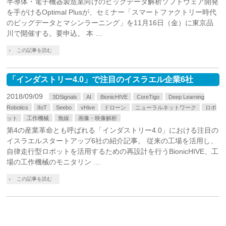
半導体・電子機器製造業向けのビッグデータ解析ソフトウェア開発
を手がけるOptimal Plusが、セミナー「スマートファクトリー時代
のビッグデータとマシンラーニング」を11月16日（金）に東京品
川で開催する。要申込。 本 …
この記事を読む
「インダストリー4.0」で注目のイスラエル企業6社
2018/09/09
3DSignals
AI
BionicHIVE
CoreTigo
Deep Learning
Robotics
IIoT
Seebo
vHive
ドローン
ニューラルネットワーク
ロボ
ット
工作機械
無線
画像・映像解析
第4の産業革命とも呼ばれる「インダストリー4.0」における注目の
イスラエルスタートアップ6社の紹介記事。 従来の工場を活用し、
自律走行型ロボットを活用するための再設計を行うBionicHIVE、工
場の工作機械のモニタリン …
この記事を読む