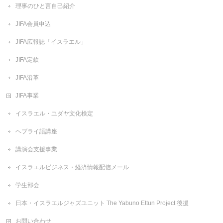
理事のひと言自己紹介
JIFA会員申込
JIFA広報誌「イスラエル」
JIFA定款
JIFA沿革
JIFA事業
イスラエル・ユダヤ文化検定
ヘブライ語講座
講演会支援事業
イスラエルビジネス・経済情報配信メール
学生部会
日本・イスラエルジャズユニット The Yabuno Ettun Project 後援
お問い合わせ