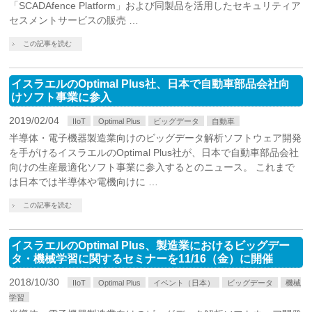
「SCADAfence Platform」および同製品を活用したセキュリティア
セスメントサービスの販売 …
この記事を読む
イスラエルのOptimal Plus社、日本で自動車部品会社向
けソフト事業に参入
2019/02/04
IIoT
Optimal Plus
ビッグデータ
自動車
半導体・電子機器製造業向けのビッグデータ解析ソフトウェア開発
を手がけるイスラエルのOptimal Plus社が、日本で自動車部品会社
向けの生産最適化ソフト事業に参入するとのニュース。 これまで
は日本では半導体や電機向けに …
この記事を読む
イスラエルのOptimal Plus、製造業におけるビッグデー
タ・機械学習に関するセミナーを11/16（金）に開催
2018/10/30
IIoT
Optimal Plus
イベント（日本）
ビッグデータ
機械
学習