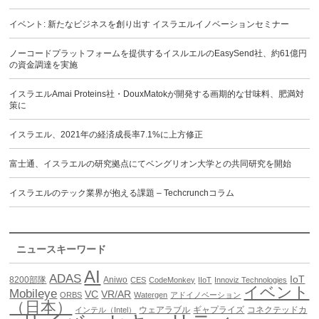
イベント: 新たなビジネスを創り出す イスラエルイノベーションセミナー
ノーコードプラットフォームを提供するイスルエルのEasySend社、約61億円
の資金調達を実施
イスラエルAmai Proteins社・DouxMatokが開発する画期的な甘味料、肥満対
策に
イスラエル、2021年の経済成長率7.1%に上方修正
富士通、イスラエルの研究拠点にてベングリオン大学との共同研究を開始
イスラエルのテック業界が抱える課題 – Techcrunchコラム
ニュースキーワード
AI
ADAS
IoT
8200部隊
Aniwo
CES
CodeMonkey
IIoT
Innoviz Technologies
イベント
Mobileye
VC
VR/AR
ORBS
Watergen
アドイノベーション
（日本）
ウェアラブル
ギャプライズ
コネクテッドカ
インテル（Intel）