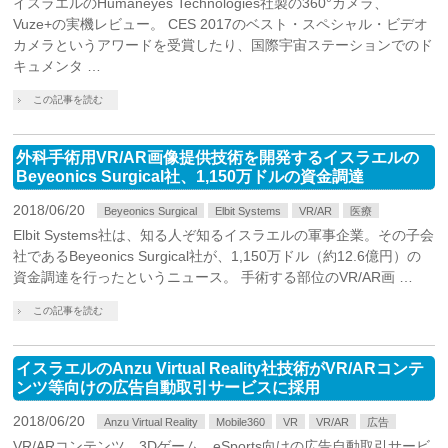
イスラエルのHumaneyes Technologies社製の360°カメラ、
Vuze+の実機レビュー。 CES 2017のベスト・スペシャル・ビデオ
カメラというアワードを受賞したり、国際宇宙ステーションでのド
キュメンタ …
この記事を読む
外科手術用VR/AR画像提供技術を開発するイスラエルの
Beyeonics Surgical社、1,150万ドルの資金調達
2018/06/20
Beyeonics Surgical
Elbit Systems
VR/AR
医療
Elbit Systems社は、知る人ぞ知るイスラエルの軍事企業。その子会
社であるBeyeonics Surgical社が、1,150万ドル（約12.6億円）の
資金調達を行ったというニュース。 手術する部位のVR/AR画 …
この記事を読む
イスラエルのAnzu Virtual Reality社技術がVR/ARコンテ
ンツ等向けの広告自動取引サービスに採用
2018/06/20
Anzu Virtual Reality
Mobile360
VR
VR/AR
広告
VR/ARコンテンツ、3Dゲーム、eSports向けの広告自動取引サービ