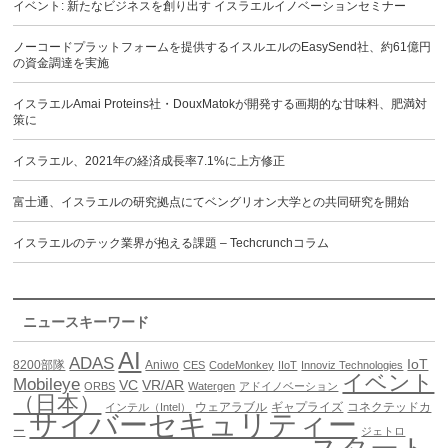
イベント: 新たなビジネスを創り出す イスラエルイノベーションセミナー
ノーコードプラットフォームを提供するイスルエルのEasySend社、約61億円
の資金調達を実施
イスラエルAmai Proteins社・DouxMatokが開発する画期的な甘味料、肥満対
策に
イスラエル、2021年の経済成長率7.1%に上方修正
富士通、イスラエルの研究拠点にてベングリオン大学との共同研究を開始
イスラエルのテック業界が抱える課題 – Techcrunchコラム
ニュースキーワード
AI
ADAS
IoT
8200部隊
Aniwo
CES
CodeMonkey
IIoT
Innoviz Technologies
イベント
Mobileye
VC
VR/AR
ORBS
Watergen
アドイノベーション
（日本）
ウェアラブル
ギャプライズ
コネクテッドカ
インテル（Intel）
サイバーセキュリティー
ー
ジェトロ