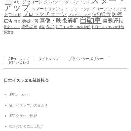
スタート
ジャコーレ
ジャパン・トゥエンティワン
（JETRO）
アップ
スマートフォン
ドローン
フィンテッ
ディープラーニング
ブロックチェーン
医療
仮想通貨
ク(Fintech)
プログラミング
自動車
画像・映像解析
自動運転
広告
機械学習
教育
資金調達
食品
駐日イスラエル大使館
視察ツアー
農業
駐日イスラエル大使館
経済部
JIFAについて
サイトマップ
プライバシーポリシー
お問い合わせ
日本イスラエル親善協会
JIFAについて
駐日イスラエル大使より
JIFA会長のご挨拶
理事のひと言自己紹介