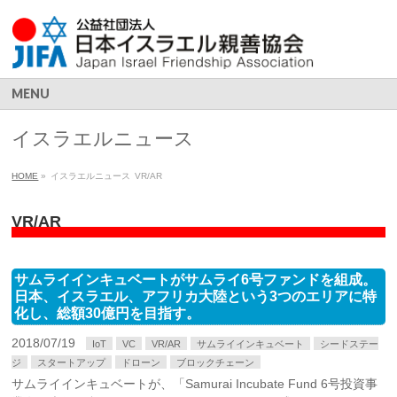
MENU
イスラエルニュース
HOME
»
イスラエルニュース
VR/AR
VR/AR
サムライインキュベートがサムライ6号ファンドを組成。
日本、イスラエル、アフリカ大陸という3つのエリアに特
化し、総額30億円を目指す。
2018/07/19
IoT
VC
VR/AR
サムライインキュベート
シードステー
ジ
スタートアップ
ドローン
ブロックチェーン
サムライインキュベートが、「Samurai Incubate Fund 6号投資事