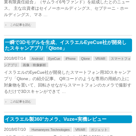
業有限責任組合」（サムライ6号ファンド）を組成したとのニュー
ス。 主な出資者はセイノーホールディングス、セプテーニ・ホー
ルディングス、マネ …
この記事を読む
一瞬で3Dモデルを生成、イスラエルEyeCue社が開発し
たスキャンアプリ「Qlone」
2018/07/14
Android
EyeCue
iPhone
Qlone
VR/AR
スマートフォ
ンアプリ
画像・映像解析
イスラエルのEyeCue社が開発したスマートフォン用3Dスキャンア
プリ「Qlone」の紹介記事。 QRコードのような専用の用紙の上に
対象物を置いて、回転させながらスマートフォンのカメラで撮影す
るだけで3Dスキャンができて …
この記事を読む
イスラエル製360°カメラ、Vuze+実機レビュー
2018/07/10
Humaneyes Technologies
VR/AR
ガジェット