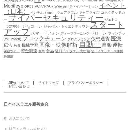
IoT
8200部隊
Aniwo
CES
CodeMonkey
IIoT
Innoviz Technologies
イベント
Mobileye
VC
VR/AR
ORBS
Watergen
アドイノベーション
（日本）
ウェアラブル
ギャプライズ
コネクテッドカ
インテル（Intel）
サイバーセキュリティー
ー
ジェトロ
スタート
ジャコーレ
ジャパン・トゥエンティワン
（JETRO）
アップ
スマートフォン
ドローン
フィンテッ
ディープラーニング
ブロックチェーン
医療
仮想通貨
ク(Fintech)
プログラミング
自動車
画像・映像解析
自動運転
広告
機械学習
教育
資金調達
食品
駐日イスラエル大使館
視察ツアー
農業
駐日イスラエル大使館
経済部
JIFAについて
サイトマップ
プライバシーポリシー
お問い合わせ
日本イスラエル親善協会
JIFAについて
駐日イスラエル大使より