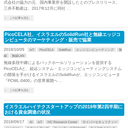
式会社の協力の元、国内事業所を開設したとのプレスリリース。
三井不動産は、2017年12月に同社 …
この記事を読む
PicoCELA社、イスラエルのSolidRun社と無線エッジコ
ンピュータのマーケティング・販売で協業
2018/10/09
IoT
PicoCELA
SolidRun
エッジコンピューティング
無
線
無線LAN
無線多段中継によるバックホールソリューションを提供する
PicoCELAと、組込システム・エッジコンピューティングシステム
の開発を手がけるイスラエルのSolidRunが、エッジコンピュータ
『PCWL-0400』の世界展開へ …
この記事を読む
イスラエルハイテクスタートアップの2018年第2四半期に
おける資金調達の状況
2018/09/17
AI
IoT
IVC Research Center
サイバーセキュリティー