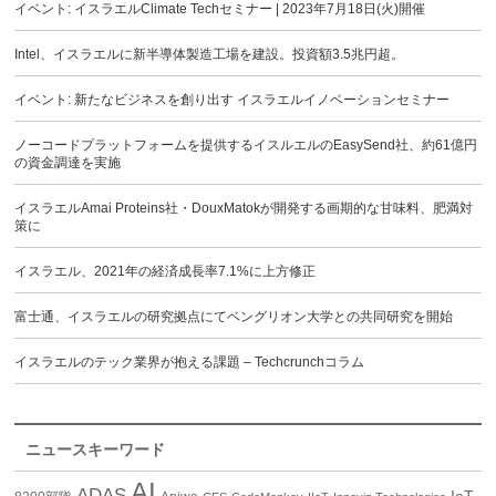
イベント: イスラエルClimate Techセミナー | 2023年7月18日(火)開催
Intel、イスラエルに新半導体製造工場を建設。投資額3.5兆円超。
イベント: 新たなビジネスを創り出す イスラエルイノベーションセミナー
ノーコードプラットフォームを提供するイスルエルのEasySend社、約61億円
の資金調達を実施
イスラエルAmai Proteins社・DouxMatokが開発する画期的な甘味料、肥満対
策に
イスラエル、2021年の経済成長率7.1%に上方修正
富士通、イスラエルの研究拠点にてベングリオン大学との共同研究を開始
イスラエルのテック業界が抱える課題 – Techcrunchコラム
ニュースキーワード
AI
ADAS