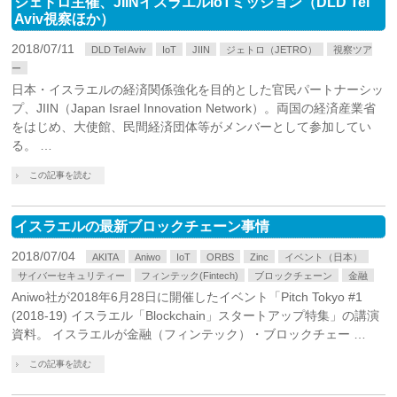
ジェトロ主催、JIINイスラエルIoTミッション（DLD Tel
Aviv視察ほか）
2018/07/11
DLD Tel Aviv
IoT
JIIN
ジェトロ（JETRO）
視察ツア
ー
日本・イスラエルの経済関係強化を目的とした官民パートナーシッ
プ、JIIN（Japan Israel Innovation Network）。両国の経済産業省
をはじめ、大使館、民間経済団体等がメンバーとして参加してい
る。 …
この記事を読む
イスラエルの最新ブロックチェーン事情
2018/07/04
AKITA
Aniwo
IoT
ORBS
Zinc
イベント（日本）
サイバーセキュリティー
フィンテック(Fintech)
ブロックチェーン
金融
Aniwo社が2018年6月28日に開催したイベント「Pitch Tokyo #1
(2018-19) イスラエル「Blockchain」スタートアップ特集」の講演
資料。 イスラエルが金融（フィンテック）・ブロックチェー …
この記事を読む