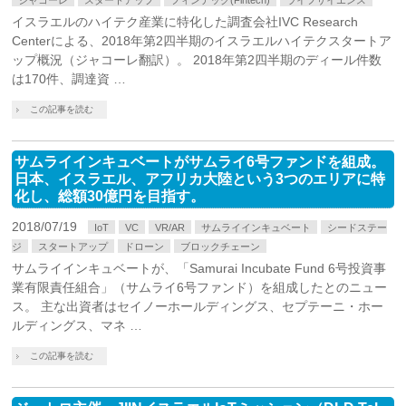
ジャコーレ
スタートアップ
フィンテック(Fintech)
ライフサイエンス
イスラエルのハイテク産業に特化した調査会社IVC Research
Centerによる、2018年第2四半期のイスラエルハイテクスタートア
ップ概況（ジャコーレ翻訳）。 2018年第2四半期のディール件数
は170件、調達資 …
この記事を読む
サムライインキュベートがサムライ6号ファンドを組成。
日本、イスラエル、アフリカ大陸という3つのエリアに特
化し、総額30億円を目指す。
2018/07/19
IoT
VC
VR/AR
サムライインキュベート
シードステー
ジ
スタートアップ
ドローン
ブロックチェーン
サムライインキュベートが、「Samurai Incubate Fund 6号投資事
業有限責任組合」（サムライ6号ファンド）を組成したとのニュー
ス。 主な出資者はセイノーホールディングス、セプテーニ・ホー
ルディングス、マネ …
この記事を読む