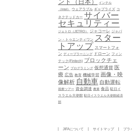
ント（日本）
インテル
ウェアラブル
ギャプライズ
コ
（Intel）
サイバー
ネクテッドカー
セキュリティー
ジャコーレ
ジャパ
ジェトロ（JETRO）
スター
ン・トゥエンティワン
トアップ
スマートフォ
ン
ドローン
フィン
ディープラーニング
ブロックチェ
テック(Fintech)
ーン
医
仮想通貨
プログラミング
画像・映
療
広告
機械学習
教育
自動車
像解析
自動運転
資金調達
食品
駐日イ
視察ツアー
農業
スラエル大使館
駐日イスラエル大使館経済
部
JIFAについて
サイトマップ
プラ