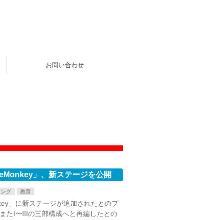
お問い合わせ
Monkey」、新ステージを公開
ミング
教育
key」に新ステージが追加されたとのプ
またI〜IIIの三部構成へと再編したとの