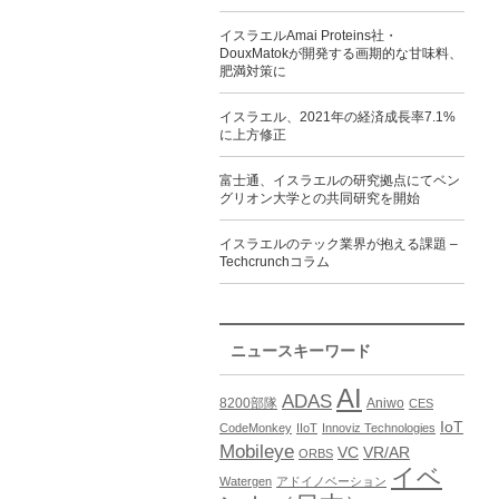
イスラエルAmai Proteins社・
DouxMatokが開発する画期的な甘味料、
肥満対策に
イスラエル、2021年の経済成長率7.1%
に上方修正
富士通、イスラエルの研究拠点にてベン
グリオン大学との共同研究を開始
イスラエルのテック業界が抱える課題 –
Techcrunchコラム
ニュースキーワード
AI
ADAS
8200部隊
Aniwo
CES
IoT
CodeMonkey
IIoT
Innoviz Technologies
Mobileye
VC
VR/AR
ORBS
イベ
Watergen
アドイノベーション