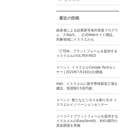
最近の投稿
経産省による起業家等海外派遣プログラ
ム「J-StarX」、公式Webサイト開設。
対象地域にイスラエルも
「CTEM」プラットフォームを提供する
イスラエルのULTRA RED
イベント: イスラエルClimate Techセミ
ナー | 2023年7月18日(火)開催
Intel、イスラエルに新半導体製造工場を
建設。投資額3.5兆円超。
イベント: 新たなビジネスを創り出す イ
スラエルイノベーションセミナー
ノーコードプラットフォームを提供する
イスルエルのEasySend社、約61億円の
資金調達を実施