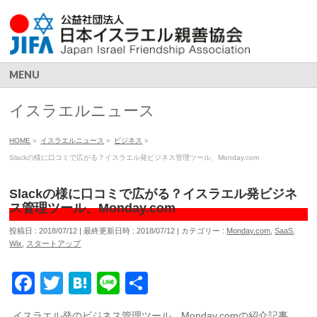
MENU
イスラエルニュース
HOME
»
イスラエルニュース
»
ビジネス
»
Slackの様に口コミで広がる？イスラエル発ビジネス管理ツール、Monday.com
Slackの様に口コミで広がる？イスラエル発ビジネ
ス管理ツール、Monday.com
投稿日 : 2018/07/12
最終更新日時 : 2018/07/12
カテゴリー :
Monday.com
,
SaaS
,
Wix
,
スタートアップ
Facebook
Twitter
Hatena
Line
共
有
イスラエル発のビジネス管理ツール、Monday.comの紹介記事。