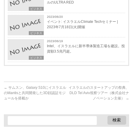
ルのULTRA RED
ビジネス
2023/06/20
イベント: イスラエルClimate Techセミナー |
2023年7月18日(火)開催
ビジネス
2023/06/19
Intel、イスラエルに新半導体製造工場を建設。投
資額3.5兆円超。
ビジネス
←
サムスン、Galaxy S10にイスラエル
イスラエルのスタートアップの祭典、
のMantisと共同開発した3D顔認証モジ
DLD Tel Aviv視察ツアー（株式会社ナ
ュールを搭載か
ノベーション主催）
→