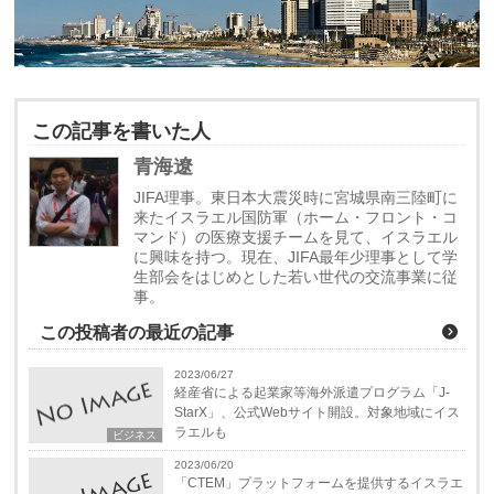
この記事を書いた人
青海遼
JIFA理事。東日本大震災時に宮城県南三陸町に
来たイスラエル国防軍（ホーム・フロント・コ
マンド）の医療支援チームを見て、イスラエル
に興味を持つ。現在、JIFA最年少理事として学
生部会をはじめとした若い世代の交流事業に従
事。
この投稿者の最近の記事
2023/06/27
経産省による起業家等海外派遣プログラム「J-
StarX」、公式Webサイト開設。対象地域にイス
ラエルも
ビジネス
2023/06/20
「CTEM」プラットフォームを提供するイスラエ