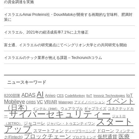
の資金調達を実施
イスラエルAmai Proteins社・DouxMatokが開発する画期的な甘味料、肥満対
策に
イスラエル、2021年の経済成長率7.1%に上方修正
富士通、イスラエルの研究拠点にてベングリオン大学との共同研究を開始
イスラエルのテック業界が抱える課題 – Techcrunchコラム
ニュースキーワード
AI
ADAS
IoT
8200部隊
Aniwo
CES
CodeMonkey
IIoT
Innoviz Technologies
イベント
Mobileye
VC
VR/AR
ORBS
Watergen
アドイノベーション
（日本）
ウェアラブル
ギャプライズ
コネクテッドカ
インテル（Intel）
サイバーセキュリティー
ー
ジェトロ
スタート
ジャコーレ
ジャパン・トゥエンティワン
（JETRO）
アップ
スマートフォン
ドローン
フィンテッ
ディープラーニング
ブロックチェーン
医療
仮想通貨
ク(Fintech)
プログラミング