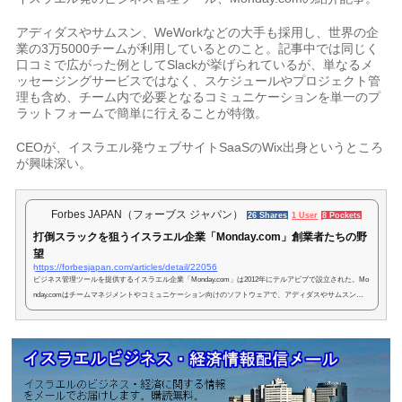
アディダスやサムスン、WeWorkなどの大手も採用し、世界の企
業の3万5000チームが利用しているとのこと。記事中では同じく
口コミで広がった例としてSlackが挙げられているが、単なるメ
ッセージングサービスではなく、スケジュールやプロジェクト管
理も含め、チーム内で必要となるコミュニケーションを単一のプ
ラットフォームで簡単に行えることが特徴。
CEOが、イスラエル発ウェブサイトSaaSのWix出身というところ
が興味深い。
Forbes JAPAN（フォーブス ジャパン）
26 Shares
1 User
8 Pockets
打倒スラックを狙うイスラエル企業「Monday.com」創業者たちの野
望
https://forbesjapan.com/articles/detail/22056
ビジネス管理ツールを提供するイスラエル企業「Monday.com」は2012年にテルアビブで設立された。Mo
nday.comはチームマネジメントやコミュニケーション向けのソフトウェアで、アディダスやサムスン、
WeWorkなどの大手も採用。世