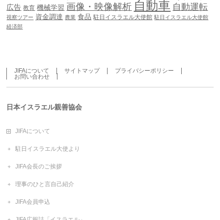
自動車
画像・映像解析
自動運転
広告
機械学習
教育
資金調達
食品
駐日イスラエル大使館
視察ツアー
農業
駐日イスラエル大使館
経済部
JIFAについて
サイトマップ
プライバシーポリシー
お問い合わせ
日本イスラエル親善協会
JIFAについて
駐日イスラエル大使より
JIFA会長のご挨拶
理事のひと言自己紹介
JIFA会員申込
JIFA広報誌「イスラエル」