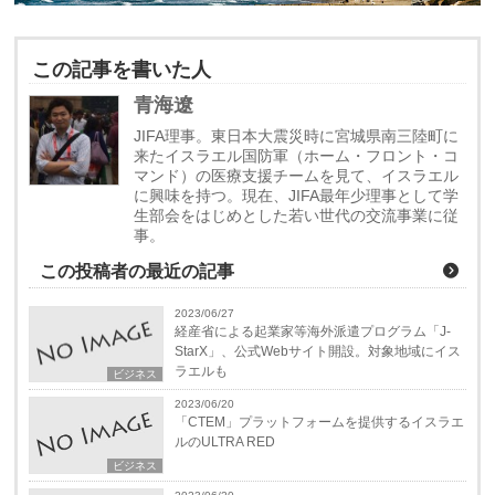
この記事を書いた人
青海遼
JIFA理事。東日本大震災時に宮城県南三陸町に
来たイスラエル国防軍（ホーム・フロント・コ
マンド）の医療支援チームを見て、イスラエル
に興味を持つ。現在、JIFA最年少理事として学
生部会をはじめとした若い世代の交流事業に従
事。
この投稿者の最近の記事
2023/06/27
経産省による起業家等海外派遣プログラム「J-
StarX」、公式Webサイト開設。対象地域にイス
ラエルも
ビジネス
2023/06/20
「CTEM」プラットフォームを提供するイスラエ
ルのULTRA RED
ビジネス