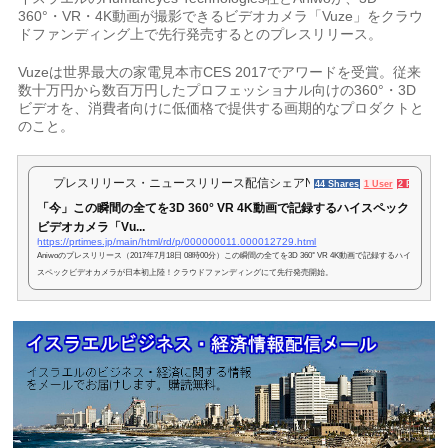
360°・VR・4K動画が撮影できるビデオカメラ「Vuze」をクラウ
ドファンディング上で先行発売するとのプレスリリース。
Vuzeは世界最大の家電見本市CES 2017でアワードを受賞。従来
数十万円から数百万円したプロフェッショナル向けの360°・3D
ビデオを、消費者向けに低価格で提供する画期的なプロダクトと
のこと。
プレスリリース・ニュースリリース配信シェアNo.1｜PR TIMES
44 Shares
1 User
2 Pockets
「今」この瞬間の全てを3D 360° VR 4K動画で記録するハイスペック
ビデオカメラ「Vu...
https://prtimes.jp/main/html/rd/p/000000011.000012729.html
Aniwoのプレスリリース（2017年7月18日 08時00分）この瞬間の全てを3D 360° VR 4K動画で記録するハイ
スペックビデオカメラが日本初上陸！クラウドファンディングにて先行発売開始。