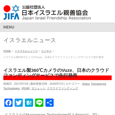
MENU
イスラエルニュース
HOME
»
イスラエルニュース
»
ビジネス
»
イスラエル製360℃カメラのVuze、日本のクラウドファンディングサービスで先行発売
イスラエル製360℃カメラのVuze、日本のクラウド
ファンディングサービスで先行発売
投稿日 : 2017/07/18
最終更新日時 : 2018/07/13
カテゴリー :
Aniwo
,
Humaneyes
Technologies
,
VR/AR
,
ガジェット
,
クラウドファンディング
Facebook
Twitter
Hatena
Line
共
有
イスラエルのHumaneyes Technologies社とAniwoが、3D・