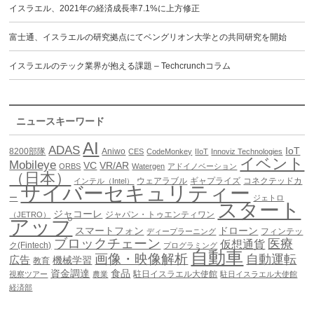
イスラエル、2021年の経済成長率7.1%に上方修正
富士通、イスラエルの研究拠点にてベングリオン大学との共同研究を開始
イスラエルのテック業界が抱える課題 – Techcrunchコラム
ニュースキーワード
AI
ADAS
IoT
8200部隊
Aniwo
CES
CodeMonkey
IIoT
Innoviz Technologies
イベント
Mobileye
VC
VR/AR
ORBS
Watergen
アドイノベーション
（日本）
ウェアラブル
ギャプライズ
コネクテッドカ
インテル（Intel）
サイバーセキュリティー
ー
ジェトロ
スタート
ジャコーレ
ジャパン・トゥエンティワン
（JETRO）
アップ
スマートフォン
ドローン
フィンテッ
ディープラーニング
ブロックチェーン
医療
仮想通貨
ク(Fintech)
プログラミング
自動車
画像・映像解析
自動運転
広告
機械学習
教育
資金調達
食品
駐日イスラエル大使館
視察ツアー
農業
駐日イスラエル大使館
経済部