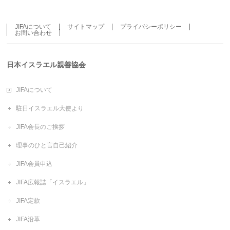
JIFAについて
サイトマップ
プライバシーポリシー
お問い合わせ
日本イスラエル親善協会
JIFAについて
駐日イスラエル大使より
JIFA会長のご挨拶
理事のひと言自己紹介
JIFA会員申込
JIFA広報誌「イスラエル」
JIFA定款
JIFA沿革