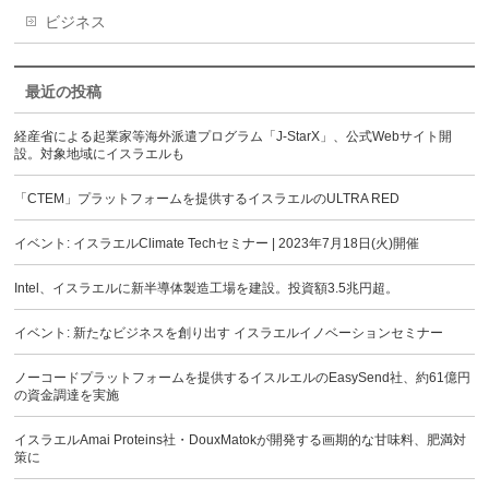
ビジネス
最近の投稿
経産省による起業家等海外派遣プログラム「J-StarX」、公式Webサイト開
設。対象地域にイスラエルも
「CTEM」プラットフォームを提供するイスラエルのULTRA RED
イベント: イスラエルClimate Techセミナー | 2023年7月18日(火)開催
Intel、イスラエルに新半導体製造工場を建設。投資額3.5兆円超。
イベント: 新たなビジネスを創り出す イスラエルイノベーションセミナー
ノーコードプラットフォームを提供するイスルエルのEasySend社、約61億円
の資金調達を実施
イスラエルAmai Proteins社・DouxMatokが開発する画期的な甘味料、肥満対
策に