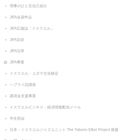
理事のひと言自己紹介
JIFA会員申込
JIFA広報誌「イスラエル」
JIFA定款
JIFA沿革
JIFA事業
イスラエル・ユダヤ文化検定
ヘブライ語講座
講演会支援事業
イスラエルビジネス・経済情報配信メール
学生部会
日本・イスラエルジャズユニット The Yabuno Ettun Project 後援