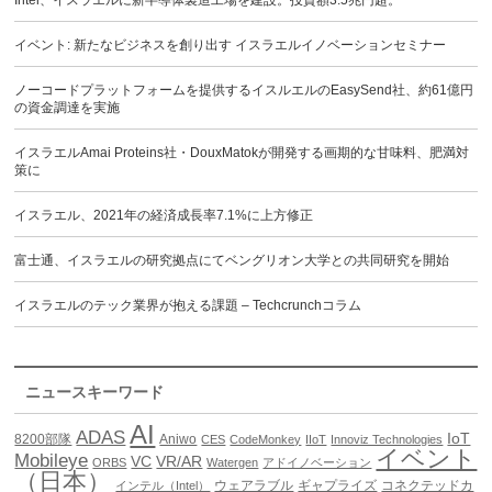
イベント: 新たなビジネスを創り出す イスラエルイノベーションセミナー
ノーコードプラットフォームを提供するイスルエルのEasySend社、約61億円
の資金調達を実施
イスラエルAmai Proteins社・DouxMatokが開発する画期的な甘味料、肥満対
策に
イスラエル、2021年の経済成長率7.1%に上方修正
富士通、イスラエルの研究拠点にてベングリオン大学との共同研究を開始
イスラエルのテック業界が抱える課題 – Techcrunchコラム
ニュースキーワード
AI
ADAS
IoT
8200部隊
Aniwo
CES
CodeMonkey
IIoT
Innoviz Technologies
イベント
Mobileye
VC
VR/AR
ORBS
Watergen
アドイノベーション
（日本）
ウェアラブル
ギャプライズ
コネクテッドカ
インテル（Intel）