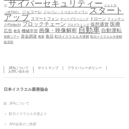
サイバーセキュリティー
ー
ジェトロ
スタート
ジャコーレ
ジャパン・トゥエンティワン
（JETRO）
アップ
スマートフォン
ドローン
フィンテッ
ディープラーニング
ブロックチェーン
医療
仮想通貨
ク(Fintech)
プログラミング
自動車
画像・映像解析
自動運転
広告
機械学習
教育
資金調達
食品
駐日イスラエル大使館
視察ツアー
農業
駐日イスラエル大使館
経済部
JIFAについて
サイトマップ
プライバシーポリシー
お問い合わせ
日本イスラエル親善協会
JIFAについて
駐日イスラエル大使より
JIFA会長のご挨拶