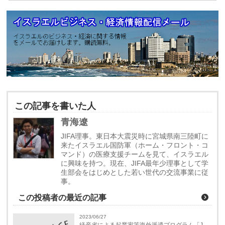
この記事を書いた人
青海遼
JIFA理事。東日本大震災時に宮城県南三陸町に
来たイスラエル国防軍（ホーム・フロント・コ
マンド）の医療支援チームを見て、イスラエル
に興味を持つ。現在、JIFA最年少理事として学
生部会をはじめとした若い世代の交流事業に従
事。
この投稿者の最近の記事
2023/06/27
経産省による起業家等海外派遣プログラム「J-