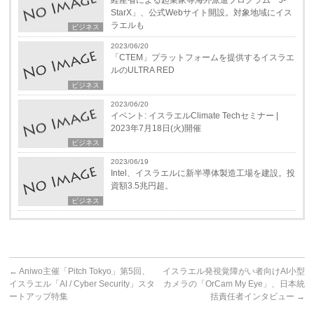
StarX」、公式Webサイト開設。対象地域にイス
ラエルも
ビジネス
2023/06/20
「CTEM」プラットフォームを提供するイスラエ
ルのULTRA RED
ビジネス
2023/06/20
イベント: イスラエルClimate Techセミナー |
2023年7月18日(火)開催
ビジネス
2023/06/19
Intel、イスラエルに新半導体製造工場を建設。投
資額3.5兆円超。
ビジネス
←
Aniwo主催「Pitch Tokyo」第5回、
イスラエル発視覚障がい者向けAI小型
イスラエル「AI / Cyber Security」スタ
カメラの「OrCam My Eye」、日本統
ートアップ特集
括責任者インタビュー
→