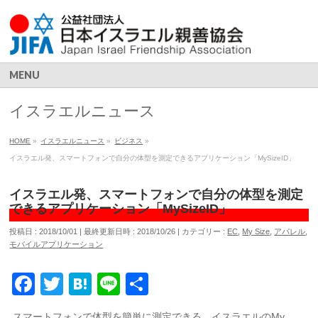
MENU
イスラエルニュース
HOME
»
イスラエルニュース
»
ビジネス
»
イスラエル発、スマートフォンで自分の体型を測定できるアプリケーション「MySizeID」
イスラエル発、スマートフォンで自分の体型を測定
できるアプリケーション「MySizeID」
投稿日 : 2018/10/01
最終更新日時 : 2018/10/26
カテゴリー :
EC
,
My Size
,
アパレル
,
モバイルアプリケーション
Facebook
Twitter
Hatena
Line
共
有
スマートフォンで体型を簡単に測定できる、イスラエルのMy