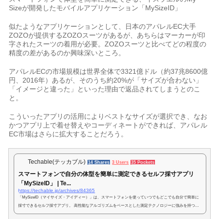
Sizeが開発したモバイルアプリケーション「MySizeID」
似たようなアプリケーションとして、日本のアパレルEC大手
ZOZOが提供するZOZOスーツがあるが、あちらはマーカーが印
字されたスーツの着用が必要。ZOZOスーツと比べてどの程度の
精度の差があるのか興味深いところ。
アパレルECの市場規模は世界全体で3321億ドル（約37兆8600億
円、2016年）あるが、そのうち約20%が「サイズが合わない」
「イメージと違った」といった理由で返品されてしまうとのこ
と。
こういったアプリの活用によりベストなサイズが選択でき、なお
かつアプリ上で着せ替えやコーディネートができれば、アパレル
EC市場はさらに拡大することだろう。
Techable(テッカブル)
14 Shares
3 Users
35 Pockets
スマートフォンで自分の体型を簡単に測定できるセルフ採寸アプリ
「MySizeID」 | Te...
https://techable.jp/archives/84365
「MySizeID（マイサイズ・アイディー）」は、スマートフォンを使っていつでもどこでも自分で簡単に
採寸できるセルフ採寸アプリ。 高性能なアルゴリズムをベースとした測定テクノロジーに強みを持つイ
スラエルの「My Size...