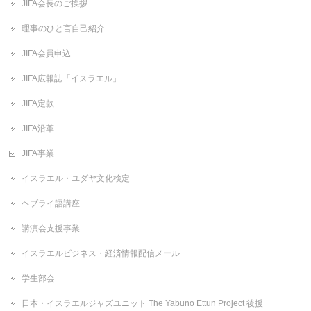
JIFA会長のご挨拶
理事のひと言自己紹介
JIFA会員申込
JIFA広報誌「イスラエル」
JIFA定款
JIFA沿革
JIFA事業
イスラエル・ユダヤ文化検定
ヘブライ語講座
講演会支援事業
イスラエルビジネス・経済情報配信メール
学生部会
日本・イスラエルジャズユニット The Yabuno Ettun Project 後援