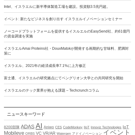
Intel、イスラエルに新半導体製造工場を建設。投資額3.5兆円超。
イベント: 新たなビジネスを創り出す イスラエルイノベーションセミナー
ノーコードプラットフォームを提供するイスルエルのEasySend社、約61億円
の資金調達を実施
イスラエルAmai Proteins社・DouxMatokが開発する画期的な甘味料、肥満対
策に
イスラエル、2021年の経済成長率7.1%に上方修正
富士通、イスラエルの研究拠点にてベングリオン大学との共同研究を開始
イスラエルのテック業界が抱える課題 – Techcrunchコラム
ニュースキーワード
AI
ADAS
IoT
8200部隊
Aniwo
CES
CodeMonkey
IIoT
Innoviz Technologies
イベント
Mobileye
VC
VR/AR
ORBS
Watergen
アドイノベーション