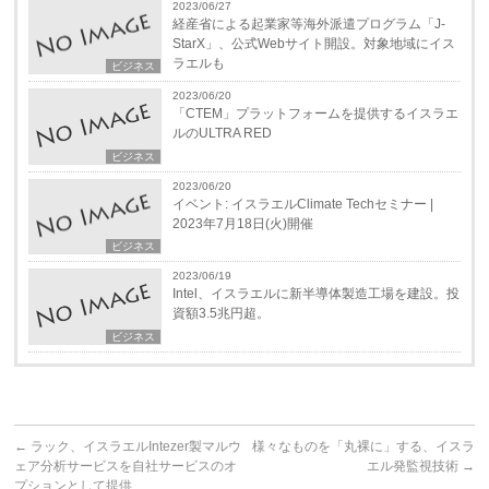
2023/06/27
経産省による起業家等海外派遣プログラム「J-
StarX」、公式Webサイト開設。対象地域にイス
ラエルも
ビジネス
2023/06/20
「CTEM」プラットフォームを提供するイスラエ
ルのULTRA RED
ビジネス
2023/06/20
イベント: イスラエルClimate Techセミナー |
2023年7月18日(火)開催
ビジネス
2023/06/19
Intel、イスラエルに新半導体製造工場を建設。投
資額3.5兆円超。
ビジネス
←
ラック、イスラエルIntezer製マルウ
様々なものを「丸裸に」する、イスラ
ェア分析サービスを自社サービスのオ
エル発監視技術
→
プションとして提供