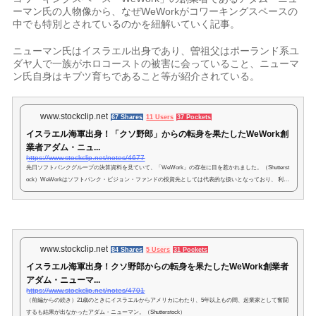
ーマン氏の人物像から、なぜWeWorkがコワーキングスペースの
中でも特別とされているのかを紐解いていく記事。
ニューマン氏はイスラエル出身であり、曽祖父はポーランド系ユ
ダヤ人で一族がホロコーストの被害に会っていること、ニューマ
ン氏自身はキブツ育ちであること等が紹介されている。
www.stockclip.net
67 Shares
11 Users
37 Pockets
イスラエル海軍出身！「クソ野郎」からの転身を果たしたWeWork創
業者アダム・ニュ...
https://www.stockclip.net/notes/4677
先日ソフトバンクグループの決算資料を見ていて、「WeWork」の存在に目を惹かれました。（Shutterst
ock）WeWorkはソフトバンク・ビジョン・ファンドの投資先としては代表的な扱いとなっており、 利用
する「メンバー」の数も前年比2倍以上の成長を続けています。
www.stockclip.net
84 Shares
5 Users
31 Pockets
イスラエル海軍出身！クソ野郎からの転身を果たしたWeWork創業者
アダム・ニューマ...
https://www.stockclip.net/notes/4701
（前編からの続き）21歳のときにイスラエルからアメリカにわたり、5年以上もの間、起業家として奮闘
するも結果が出なかったアダム・ニューマン。（Shutterstock）