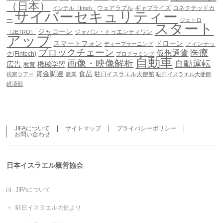
（日本）
ウェアラブル
ギャプライズ
コネクテッドカ
インテル（Intel）
サイバーセキュリティー
ー
ジェトロ
スタート
ジャコーレ
ジャパン・トゥエンティワン
（JETRO）
アップ
スマートフォン
ドローン
フィンテッ
ディープラーニング
ブロックチェーン
医療
仮想通貨
ク(Fintech)
プログラミング
自動車
画像・映像解析
自動運転
広告
機械学習
教育
資金調達
食品
駐日イスラエル大使館
視察ツアー
農業
駐日イスラエル大使館
経済部
JIFAについて
サイトマップ
プライバシーポリシー
お問い合わせ
日本イスラエル親善協会
JIFAについて
駐日イスラエル大使より