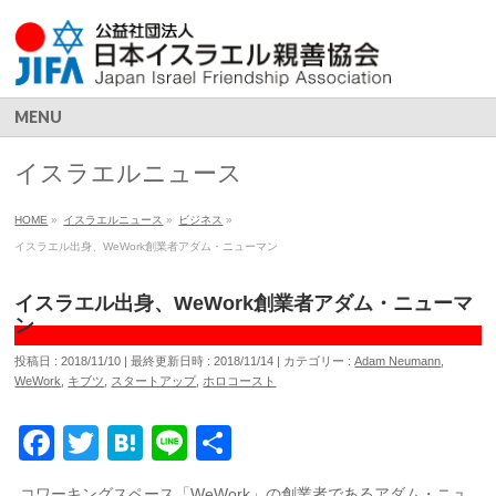
MENU
イスラエルニュース
HOME
»
イスラエルニュース
»
ビジネス
»
イスラエル出身、WeWork創業者アダム・ニューマン
イスラエル出身、WeWork創業者アダム・ニューマ
ン
投稿日 : 2018/11/10
最終更新日時 : 2018/11/14
カテゴリー :
Adam Neumann
,
WeWork
,
キブツ
,
スタートアップ
,
ホロコースト
Facebook
Twitter
Hatena
Line
共
有
コワーキングスペース「WeWork」の創業者であるアダム・ニュ