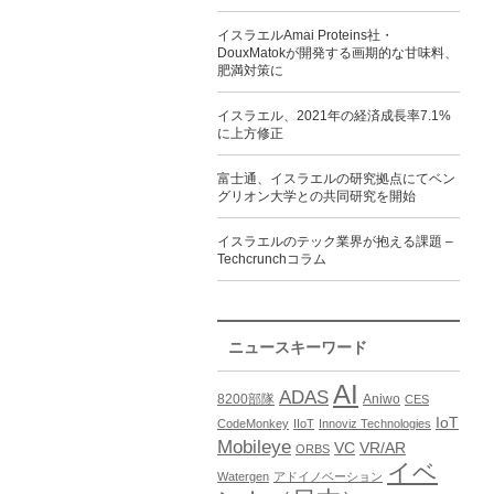
イスラエルAmai Proteins社・
DouxMatokが開発する画期的な甘味料、
肥満対策に
イスラエル、2021年の経済成長率7.1%
に上方修正
富士通、イスラエルの研究拠点にてベン
グリオン大学との共同研究を開始
イスラエルのテック業界が抱える課題 –
Techcrunchコラム
ニュースキーワード
AI
ADAS
8200部隊
Aniwo
CES
IoT
CodeMonkey
IIoT
Innoviz Technologies
Mobileye
VC
VR/AR
ORBS
イベ
Watergen
アドイノベーション