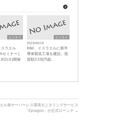
ビジネス
ビジネス
2023/06/19
イスラエル
Intel、イスラエルに新半
echセミナー |
導体製造工場を建設。投
18日(火)開催
資額3.5兆円超。
エル発サーバーレス環境モニタリングサービス
「Epsagon」が正式ローンチ
→