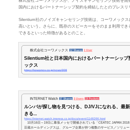
株式会社コーワメックスが、ノイズキャンセリング技術を開発する
国内におけるパートナーシップ契約を締結したとのプレスリ
Silentium社のノイズキャンセリング技術は、コーワメッ
高いという。さらに、既存のスピーカーをそのまま利用でき
できるといった特徴があるとのこと。
株式会社コーワメックス
12 Shares
1 User
Silentium社と日本国内におけるパートナーシップ
ックス
https://kowamex.co.jp/news/308
INTERNET Watch
37 Shares
3 Users
19 Pockets
ルンバが探し物を見つける、DJ/VJになれる、最
きる...
https://internet.watch.impress.co.jp/docs/event/1148266.html
10月16日～19日に幕張メッセで開催されている「CEATEC JAPAN 2
豆蔵ホールディングスは、グループ企業が持つ複数のサービス／ソリューシ