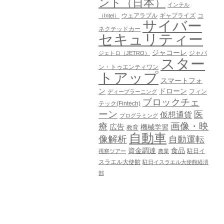
ント（日本）
インテル
ウェアラブル
ギャプライズ
コ
（Intel）
サイバー
ネクテッドカー
セキュリティー
ジャコーレ
ジャパ
ジェトロ（JETRO）
スター
ン・トゥエンティワン
トアップ
スマートフォ
ン
ドローン
フィン
ディープラーニング
ブロックチェ
テック(Fintech)
ーン
医
仮想通貨
プログラミング
画像・映
療
広告
機械学習
教育
自動車
像解析
自動運転
資金調達
食品
駐日イ
視察ツアー
農業
スラエル大使館
駐日イスラエル大使館経済
部