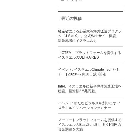
最近の投稿
経産省による起業家等海外派遣プログラ
ム「J-StarX」、公式Webサイト開設。
対象地域にイスラエルも
「CTEM」プラットフォームを提供する
イスラエルのULTRA RED
イベント: イスラエルClimate Techセミ
ナー | 2023年7月18日(火)開催
Intel、イスラエルに新半導体製造工場を
建設。投資額3.5兆円超。
イベント: 新たなビジネスを創り出す イ
スラエルイノベーションセミナー
ノーコードプラットフォームを提供する
イスルエルのEasySend社、約61億円の
資金調達を実施