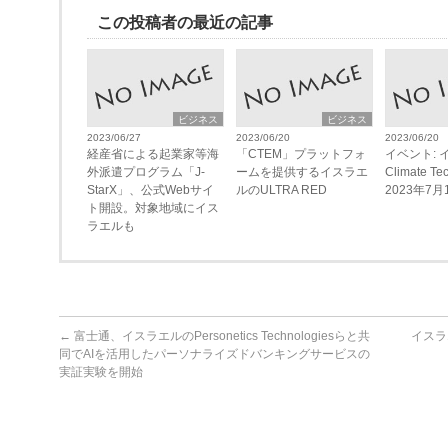
この投稿者の最近の記事
ビジネス
ビジネス
2023/06/27
2023/06/20
2023/06/20
経産省による起業家等海
「CTEM」プラットフォ
イベント: 
外派遣プログラム「J-
ームを提供するイスラエ
Climate T
StarX」、公式Webサイ
ルのULTRA RED
2023年7月
ト開設。対象地域にイス
ラエルも
←
富士通、イスラエルのPersonetics Technologiesらと共
イスラ
同でAIを活用したパーソナライズドバンキングサービスの
実証実験を開始