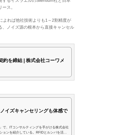
イスラエルのSilentium社と日本
リース。
クスによれば他社技術よりも1～2割精度が
る、ノイズ源の根本から直接キャンセル
契約を締結 | 株式会社コーワメ
新ノイズキャンセリングも体感で
018」で、ITコンサルティングを手がける株式会社
ョンを紹介している。RFIDとルンバを活用