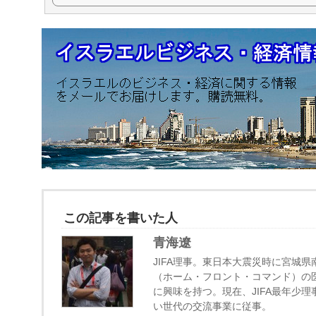
した探し物発見ソリューション、スマートフォン向けのDJ/VJアプリ、
ジャンルが多岐に渡っているのが面白いところだ。
この記事を書いた人
青海遼
JIFA理事。東日本大震災時に宮城
（ホーム・フロント・コマンド）の
に興味を持つ。現在、JIFA最年少
い世代の交流事業に従事。