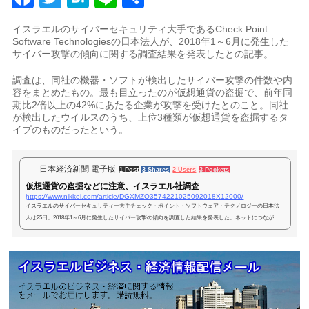
有
イスラエルのサイバーセキュリティ大手であるCheck Point
Software Technologiesの日本法人が、2018年1～6月に発生した
サイバー攻撃の傾向に関する調査結果を発表したとの記事。
調査は、同社の機器・ソフトが検出したサイバー攻撃の件数や内
容をまとめたもの。最も目立ったのが仮想通貨の盗掘で、前年同
期比2倍以上の42%にあたる企業が攻撃を受けたとのこと。同社
が検出したウイルスのうち、上位3種類が仮想通貨を盗掘するタ
イプのものだったという。
日本経済新聞 電子版
1 Post
3 Shares
2 Users
3 Pockets
仮想通貨の盗掘などに注意、イスラエル社調査
https://www.nikkei.com/article/DGXMZO3574221025092018X12000/
イスラエルのサイバーセキュリティー大手チェック・ポイント・ソフトウェア・テクノロジーの日本法
人は25日、2018年1～6月に発生したサイバー攻撃の傾向を調査した結果を発表した。ネットにつながる
端末の