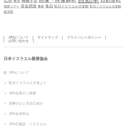
画像・映像解析
自動運転
広告
機械学習
教育
資金調達
食品
駐日イスラエル大使館
視察ツアー
農業
駐日イスラエル大使館
経済部
JIFAについて
サイトマップ
プライバシーポリシー
お問い合わせ
日本イスラエル親善協会
JIFAについて
駐日イスラエル大使より
JIFA会長のご挨拶
理事のひと言自己紹介
JIFA会員申込
JIFA広報誌「イスラエル」