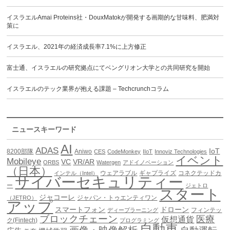
イスラエルAmai Proteins社・DouxMatokが開発する画期的な甘味料、肥満対
策に
イスラエル、2021年の経済成長率7.1%に上方修正
富士通、イスラエルの研究拠点にてベングリオン大学との共同研究を開始
イスラエルのテック業界が抱える課題 – Techcrunchコラム
ニュースキーワード
AI
ADAS
IoT
8200部隊
Aniwo
CES
CodeMonkey
IIoT
Innoviz Technologies
イベント
Mobileye
VC
VR/AR
ORBS
Watergen
アドイノベーション
（日本）
ウェアラブル
ギャプライズ
コネクテッドカ
インテル（Intel）
サイバーセキュリティー
ー
ジェトロ
スタート
ジャコーレ
ジャパン・トゥエンティワン
（JETRO）
アップ
スマートフォン
ドローン
フィンテッ
ディープラーニング
ブロックチェーン
医療
仮想通貨
ク(Fintech)
プログラミング
自動車