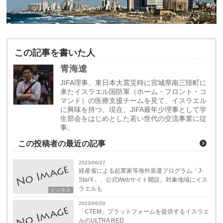
この記事を書いた人
青海遼
JIFA理事。東日本大震災時に宮城県南三陸町に
来たイスラエル国防軍（ホーム・フロント・コ
マンド）の医療支援チームを見て、イスラエル
に興味を持つ。現在、JIFA最年少理事として学
生部会をはじめとした若い世代の交流事業に従
事。
この投稿者の最近の記事
2023/06/27
経産省による起業家等海外派遣プログラム「J-
StarX」、公式Webサイト開設。対象地域にイス
ラエルも
ビジネス
2023/06/20
「CTEM」プラットフォームを提供するイスラエ
ルのULTRA RED