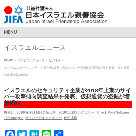
MENU
イスラエルニュース
HOME
»
イスラエルニュース
»
ビジネス
»
イスラエルのセキュリティ企業が2018年上期のサイバー攻撃傾向調査結果を発表、仮想通貨
の盗掘が増加傾向
イスラエルのセキュリティ企業が2018年上期のサイ
バー攻撃傾向調査結果を発表、仮想通貨の盗掘が増
加傾向
投稿日 : 2018/09/25
最終更新日時 : 2018/10/29
カテゴリー :
Check Point Software
Technologies
,
サイバーセキュリティー
,
仮想通貨
Facebook
Twitter
Hatena
Line
共