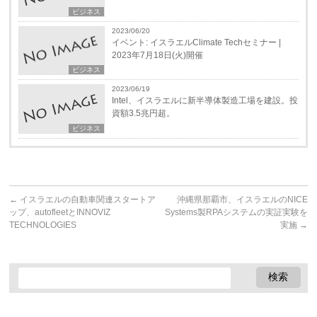
ビジネス
2023/06/20
イベント: イスラエルClimate Techセミナー |
2023年7月18日(火)開催
ビジネス
2023/06/19
Intel、イスラエルに新半導体製造工場を建設。投
資額3.5兆円超。
ビジネス
←
イスラエルの自動車関連スタートア
沖縄県那覇市、イスラエルのNICE
ップ、autofleetとINNOVIZ
Systems製RPAシステムの実証実験を
TECHNOLOGIES
実施
→