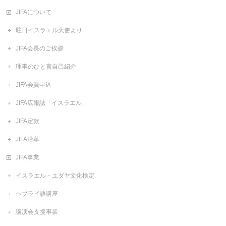
JIFAについて
駐日イスラエル大使より
JIFA会長のご挨拶
理事のひと言自己紹介
JIFA会員申込
JIFA広報誌「イスラエル」
JIFA定款
JIFA沿革
JIFA事業
イスラエル・ユダヤ文化検定
ヘブライ語講座
講演会支援事業