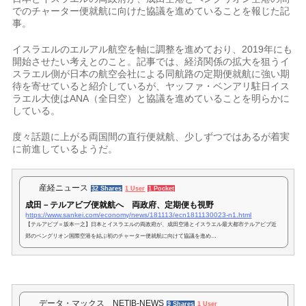
でのチャーター便就航に向けた協議を進めていることを報じた記
事。
イスラエルのエルアル航空を軸に調整を進めており、2019年にも
開始させたい考えとのこと。記事では、経済関係の拡大を狙うイ
スラエル側が日本の航空会社による同航路の定期便就航に強い期
待を寄せていると紹介しているが、ヤッファ・ベンアリ駐日イス
ラエル大使はANA（全日空）と協議を進めていることを明らかに
している。
度々話題に上がる両国間の直行便就航、少しずつではあるが着実
に前進しているようだ。
産経ニュース
32 Shares
1 User
1 Pocket
成田－テルアビブ便就航へ 両政府、定期便も視野
https://www.sankei.com/economy/news/181113/ecn1811130023-n1.html
【テルアビブ＝坂本一之】日本とイスラエルの両政府が、成田空港とイスラエル最大都市テルアビブ近
郊のベングリオン国際空港を結ぶ初のチャーター便就航に向けて協議を進め…
データ・マックス NETIB-NEWS
9 Shares
1 User