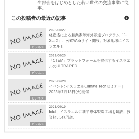
生部会をはじめとした若い世代の交流事業に従
事。
この投稿者の最近の記事
2023/06/27
経産省による起業家等海外派遣プログラム「J-
StarX」、公式Webサイト開設。対象地域にイス
ラエルも
ビジネス
2023/06/20
「CTEM」プラットフォームを提供するイスラエ
ルのULTRA RED
ビジネス
2023/06/20
イベント: イスラエルClimate Techセミナー |
2023年7月18日(火)開催
ビジネス
2023/06/19
Intel、イスラエルに新半導体製造工場を建設。投
資額3.5兆円超。
ビジネス