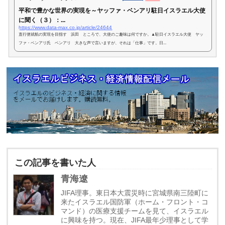
平和で豊かな世界の実現を～ヤッファ・ベンアリ駐日イスラエル大使
に聞く（３）：...
https://www.data-max.co.jp/article/24644
直行便就航の実現を目指す 浜田 ところで、大使のご趣味は何ですか。▲駐日イスラエル大使 ヤッ
ファ・ベンアリ氏 ベンアリ 大きな声で言いますが、それは「仕事」です。日...
この記事を書いた人
青海遼
JIFA理事。東日本大震災時に宮城県南三陸町に
来たイスラエル国防軍（ホーム・フロント・コ
マンド）の医療支援チームを見て、イスラエル
に興味を持つ。現在、JIFA最年少理事として学