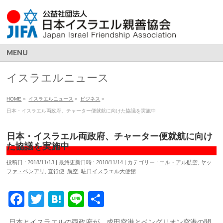
MENU
イスラエルニュース
HOME
»
イスラエルニュース
»
ビジネス
»
日本・イスラエル両政府、チャーター便就航に向けた協議を実施中
日本・イスラエル両政府、チャーター便就航に向け
た協議を実施中
投稿日 : 2018/11/13
最終更新日時 : 2018/11/14
カテゴリー :
エル・アル航空
,
ヤッ
ファ・ベンアリ
,
直行便
,
航空
,
駐日イスラエル大使館
Facebook
Twitter
Hatena
Line
共
有
日本とイスラエルの両政府が、成田空港とベングリオン空港の間