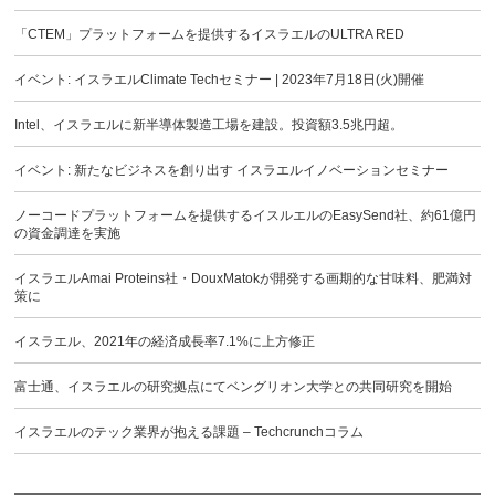
「CTEM」プラットフォームを提供するイスラエルのULTRA RED
イベント: イスラエルClimate Techセミナー | 2023年7月18日(火)開催
Intel、イスラエルに新半導体製造工場を建設。投資額3.5兆円超。
イベント: 新たなビジネスを創り出す イスラエルイノベーションセミナー
ノーコードプラットフォームを提供するイスルエルのEasySend社、約61億円
の資金調達を実施
イスラエルAmai Proteins社・DouxMatokが開発する画期的な甘味料、肥満対
策に
イスラエル、2021年の経済成長率7.1%に上方修正
富士通、イスラエルの研究拠点にてベングリオン大学との共同研究を開始
イスラエルのテック業界が抱える課題 – Techcrunchコラム