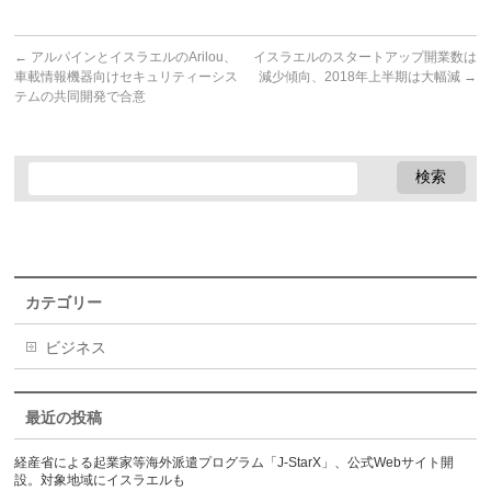
←
アルパインとイスラエルのArilou、
イスラエルのスタートアップ開業数は
車載情報機器向けセキュリティーシス
減少傾向、2018年上半期は大幅減
→
テムの共同開発で合意
カテゴリー
ビジネス
最近の投稿
経産省による起業家等海外派遣プログラム「J-StarX」、公式Webサイト開
設。対象地域にイスラエルも