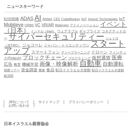
ニュースキーワード
AI
ADAS
IoT
8200部隊
Aniwo
CES
CodeMonkey
IIoT
Innoviz Technologies
イベント
Mobileye
VC
VR/AR
ORBS
Watergen
アドイノベーション
（日本）
ウェアラブル
ギャプライズ
コネクテッドカ
インテル（Intel）
サイバーセキュリティー
ー
ジェトロ
スタート
ジャコーレ
ジャパン・トゥエンティワン
（JETRO）
アップ
スマートフォン
ドローン
フィンテッ
ディープラーニング
ブロックチェーン
医療
仮想通貨
ク(Fintech)
プログラミング
自動車
画像・映像解析
自動運転
広告
機械学習
教育
資金調達
食品
駐日イスラエル大使館
視察ツアー
農業
駐日イスラエル大使館
経済部
JIFAについて
サイトマップ
プライバシーポリシー
お問い合わせ
日本イスラエル親善協会