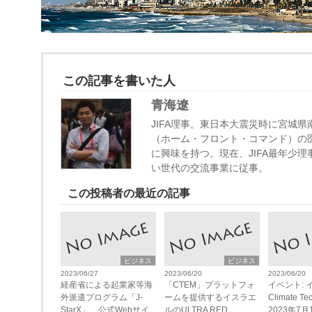
この記事を書いた人
青海遼
JIFA理事。東日本大震災時に宮城
（ホーム・フロント・コマンド）の
に興味を持つ。現在、JIFA最年少
い世代の交流事業に従事。
この投稿者の最近の記事
ビジネス
ビジネス
2023/06/27
2023/06/20
2023/06/20
経産省による起業家等海
「CTEM」プラットフォ
イベント: 
外派遣プログラム「J-
ームを提供するイスラエ
Climate T
StarX」、公式Webサイ
ルのULTRA RED
2023年7月