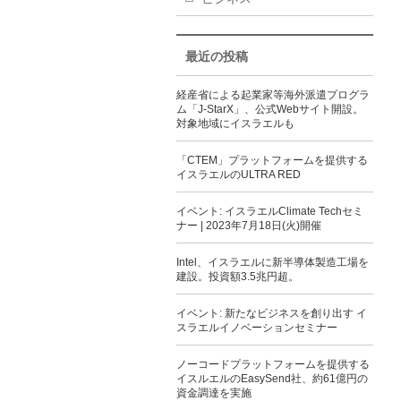
最近の投稿
経産省による起業家等海外派遣プログラ
ム「J-StarX」、公式Webサイト開設。
対象地域にイスラエルも
「CTEM」プラットフォームを提供する
イスラエルのULTRA RED
イベント: イスラエルClimate Techセミ
ナー | 2023年7月18日(火)開催
Intel、イスラエルに新半導体製造工場を
建設。投資額3.5兆円超。
イベント: 新たなビジネスを創り出す イ
スラエルイノベーションセミナー
ノーコードプラットフォームを提供する
イスルエルのEasySend社、約61億円の
資金調達を実施