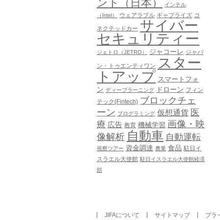
ント（日本）
インテル
ウェアラブル
ギャプライズ
コ
（Intel）
サイバー
ネクテッドカー
セキュリティー
ジャコーレ
ジャパ
ジェトロ（JETRO）
スター
ン・トゥエンティワン
トアップ
スマートフォ
ン
ドローン
フィン
ディープラーニング
ブロックチェ
テック(Fintech)
ーン
医
仮想通貨
プログラミング
画像・映
療
広告
機械学習
教育
自動車
像解析
自動運転
資金調達
食品
駐日イ
視察ツアー
農業
スラエル大使館
駐日イスラエル大使館経済
部
JIFAについて
サイトマップ
プラ