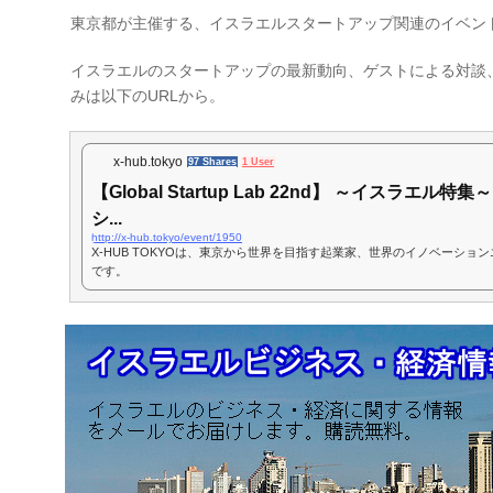
有
東京都が主催する、イスラエルスタートアップ関連のイベント
イスラエルのスタートアップの最新動向、ゲストによる対談
みは以下のURLから。
x-hub.tokyo
97 Shares
1 User
【Global Startup Lab 22nd】 ～イスラ
シ...
http://x-hub.tokyo/event/1950
X-HUB TOKYOは、東京から世界を目指す起業家、世界のイノベーシ
です。