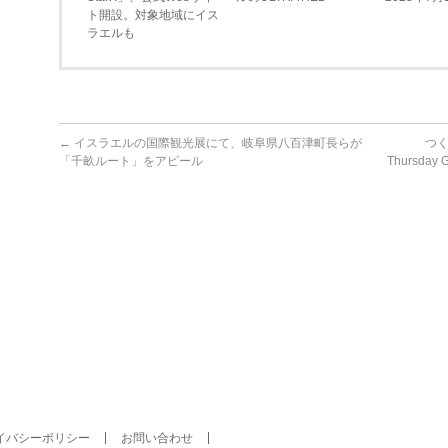
ト開設。対象地域にイス
ラエルも
←
イスラエルの国際観光展にて、岐阜県八百津町長らが
つく
「千畝ルート」をアピール
Thursd
イバシーポリシー
お問い合わせ