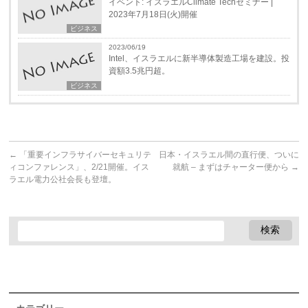
イベント: イスラエルClimate Techセミナー |
2023年7月18日(火)開催
ビジネス
2023/06/19
Intel、イスラエルに新半導体製造工場を建設。投
資額3.5兆円超。
ビジネス
←
「重要インフラサイバーセキュリテ
日本・イスラエル間の直行便、ついに
ィコンファレンス」、2/21開催。イス
就航 – まずはチャーター便から
→
ラエル電力公社会長も登壇。