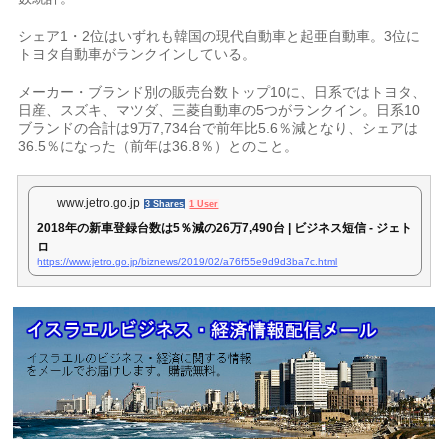
シェア1・2位はいずれも韓国の現代自動車と起亜自動車。3位に
トヨタ自動車がランクインしている。
メーカー・ブランド別の販売台数トップ10に、日系ではトヨタ、
日産、スズキ、マツダ、三菱自動車の5つがランクイン。日系10
ブランドの合計は9万7,734台で前年比5.6％減となり、シェアは
36.5％になった（前年は36.8％）とのこと。
www.jetro.go.jp
3 Shares
1 User
2018年の新車登録台数は5％減の26万7,490台 | ビジネス短信 - ジェト
ロ
https://www.jetro.go.jp/biznews/2019/02/a76f55e9d9d3ba7c.html