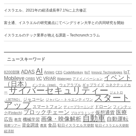
イスラエル、2021年の経済成長率7.1%に上方修正
富士通、イスラエルの研究拠点にてベングリオン大学との共同研究を開始
イスラエルのテック業界が抱える課題 – Techcrunchコラム
ニュースキーワード
AI
ADAS
IoT
8200部隊
Aniwo
CES
CodeMonkey
IIoT
Innoviz Technologies
イベント
Mobileye
VC
VR/AR
ORBS
Watergen
アドイノベーション
（日本）
ウェアラブル
ギャプライズ
コネクテッドカ
インテル（Intel）
サイバーセキュリティー
ー
ジェトロ
スタート
ジャコーレ
ジャパン・トゥエンティワン
（JETRO）
アップ
スマートフォン
ドローン
フィンテッ
ディープラーニング
ブロックチェーン
医療
仮想通貨
ク(Fintech)
プログラミング
自動車
画像・映像解析
自動運転
広告
機械学習
教育
資金調達
食品
駐日イスラエル大使館
視察ツアー
農業
駐日イスラエル大使館
経済部