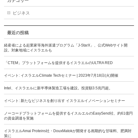
カテゴリー
ビジネス
最近の投稿
経産省による起業家等海外派遣プログラム「J-StarX」、公式Webサイト開
設。対象地域にイスラエルも
「CTEM」プラットフォームを提供するイスラエルのULTRA RED
イベント: イスラエルClimate Techセミナー | 2023年7月18日(火)開催
Intel、イスラエルに新半導体製造工場を建設。投資額3.5兆円超。
イベント: 新たなビジネスを創り出す イスラエルイノベーションセミナー
ノーコードプラットフォームを提供するイスルエルのEasySend社、約61億円
の資金調達を実施
イスラエルAmai Proteins社・DouxMatokが開発する画期的な甘味料、肥満対
策に