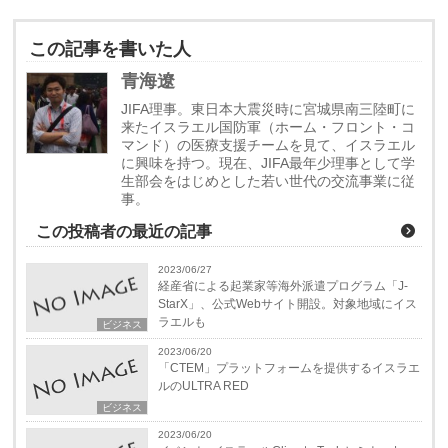
この記事を書いた人
青海遼
JIFA理事。東日本大震災時に宮城県南三陸町に
来たイスラエル国防軍（ホーム・フロント・コ
マンド）の医療支援チームを見て、イスラエル
に興味を持つ。現在、JIFA最年少理事として学
生部会をはじめとした若い世代の交流事業に従
事。
この投稿者の最近の記事
2023/06/27
経産省による起業家等海外派遣プログラム「J-
StarX」、公式Webサイト開設。対象地域にイス
ラエルも
ビジネス
2023/06/20
「CTEM」プラットフォームを提供するイスラエ
ルのULTRA RED
ビジネス
2023/06/20