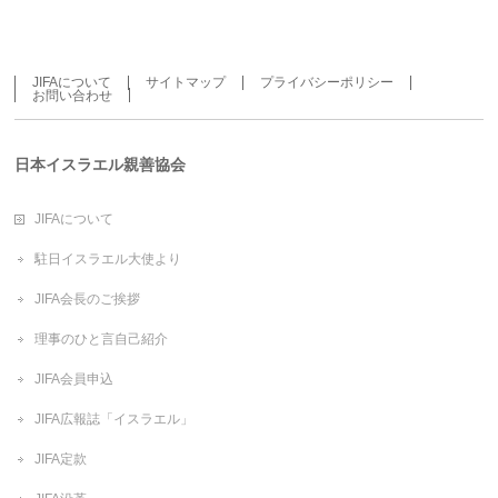
JIFAについて
サイトマップ
プライバシーポリシー
お問い合わせ
日本イスラエル親善協会
JIFAについて
駐日イスラエル大使より
JIFA会長のご挨拶
理事のひと言自己紹介
JIFA会員申込
JIFA広報誌「イスラエル」
JIFA定款