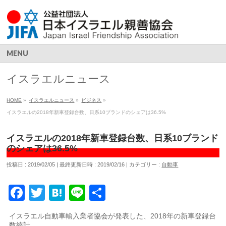
MENU
イスラエルニュース
HOME
»
イスラエルニュース
»
ビジネス
»
イスラエルの2018年新車登録台数、日系10ブランドのシェアは36.5%
イスラエルの2018年新車登録台数、日系10ブランド
のシェアは36.5%
投稿日 : 2019/02/05
最終更新日時 : 2019/02/16
カテゴリー :
自動車
Facebook
Twitter
Hatena
Line
共
有
イスラエル自動車輸入業者協会が発表した、2018年の新車登録台
数統計。