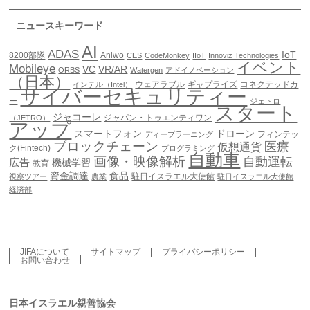
ニュースキーワード
AI
ADAS
IoT
8200部隊
Aniwo
CES
CodeMonkey
IIoT
Innoviz Technologies
イベント
Mobileye
VC
VR/AR
ORBS
Watergen
アドイノベーション
（日本）
ウェアラブル
ギャプライズ
コネクテッドカ
インテル（Intel）
サイバーセキュリティー
ー
ジェトロ
スタート
ジャコーレ
ジャパン・トゥエンティワン
（JETRO）
アップ
スマートフォン
ドローン
フィンテッ
ディープラーニング
ブロックチェーン
医療
仮想通貨
ク(Fintech)
プログラミング
自動車
画像・映像解析
自動運転
広告
機械学習
教育
資金調達
食品
駐日イスラエル大使館
視察ツアー
農業
駐日イスラエル大使館
経済部
JIFAについて
サイトマップ
プライバシーポリシー
お問い合わせ
日本イスラエル親善協会