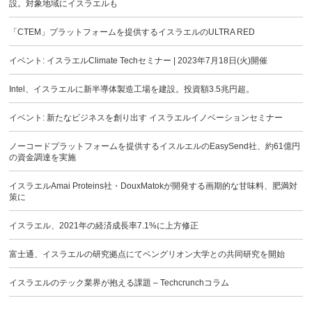
設。対象地域にイスラエルも
「CTEM」プラットフォームを提供するイスラエルのULTRA RED
イベント: イスラエルClimate Techセミナー | 2023年7月18日(火)開催
Intel、イスラエルに新半導体製造工場を建設。投資額3.5兆円超。
イベント: 新たなビジネスを創り出す イスラエルイノベーションセミナー
ノーコードプラットフォームを提供するイスルエルのEasySend社、約61億円
の資金調達を実施
イスラエルAmai Proteins社・DouxMatokが開発する画期的な甘味料、肥満対
策に
イスラエル、2021年の経済成長率7.1%に上方修正
富士通、イスラエルの研究拠点にてベングリオン大学との共同研究を開始
イスラエルのテック業界が抱える課題 – Techcrunchコラム