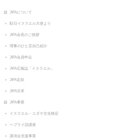
JIFAについて
駐日イスラエル大使より
JIFA会長のご挨拶
理事のひと言自己紹介
JIFA会員申込
JIFA広報誌「イスラエル」
JIFA定款
JIFA沿革
JIFA事業
イスラエル・ユダヤ文化検定
ヘブライ語講座
講演会支援事業