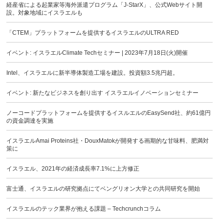
経産省による起業家等海外派遣プログラム「J-StarX」、公式Webサイト開
設。対象地域にイスラエルも
「CTEM」プラットフォームを提供するイスラエルのULTRA RED
イベント: イスラエルClimate Techセミナー | 2023年7月18日(火)開催
Intel、イスラエルに新半導体製造工場を建設。投資額3.5兆円超。
イベント: 新たなビジネスを創り出す イスラエルイノベーションセミナー
ノーコードプラットフォームを提供するイスルエルのEasySend社、約61億円
の資金調達を実施
イスラエルAmai Proteins社・DouxMatokが開発する画期的な甘味料、肥満対
策に
イスラエル、2021年の経済成長率7.1%に上方修正
富士通、イスラエルの研究拠点にてベングリオン大学との共同研究を開始
イスラエルのテック業界が抱える課題 – Techcrunchコラム