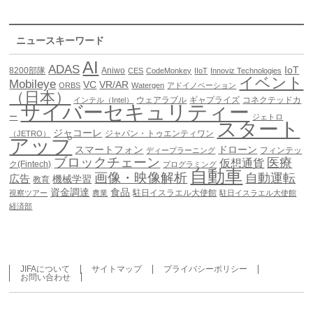
ニュースキーワード
AI
ADAS
IoT
8200部隊
Aniwo
CES
CodeMonkey
IIoT
Innoviz Technologies
イベント
Mobileye
VC
VR/AR
ORBS
Watergen
アドイノベーション
（日本）
ウェアラブル
ギャプライズ
コネクテッドカ
インテル（Intel）
サイバーセキュリティー
ー
ジェトロ
スタート
ジャコーレ
ジャパン・トゥエンティワン
（JETRO）
アップ
スマートフォン
ドローン
フィンテッ
ディープラーニング
ブロックチェーン
医療
仮想通貨
ク(Fintech)
プログラミング
自動車
画像・映像解析
自動運転
広告
機械学習
教育
資金調達
食品
駐日イスラエル大使館
視察ツアー
農業
駐日イスラエル大使館
経済部
JIFAについて
サイトマップ
プライバシーポリシー
お問い合わせ