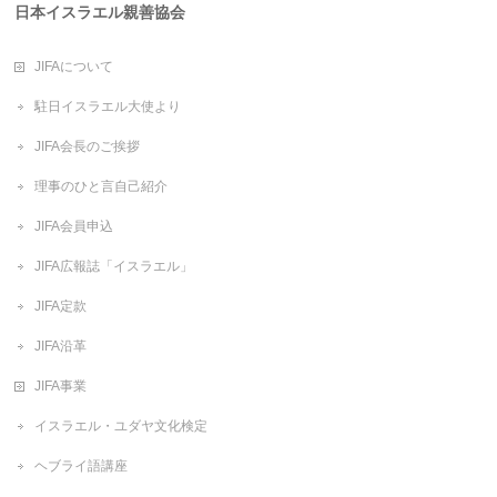
日本イスラエル親善協会
JIFAについて
駐日イスラエル大使より
JIFA会長のご挨拶
理事のひと言自己紹介
JIFA会員申込
JIFA広報誌「イスラエル」
JIFA定款
JIFA沿革
JIFA事業
イスラエル・ユダヤ文化検定
ヘブライ語講座