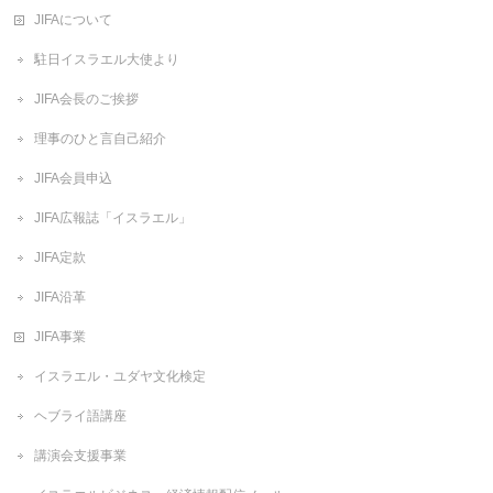
JIFAについて
駐日イスラエル大使より
JIFA会長のご挨拶
理事のひと言自己紹介
JIFA会員申込
JIFA広報誌「イスラエル」
JIFA定款
JIFA沿革
JIFA事業
イスラエル・ユダヤ文化検定
ヘブライ語講座
講演会支援事業