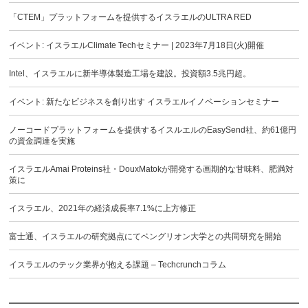
「CTEM」プラットフォームを提供するイスラエルのULTRA RED
イベント: イスラエルClimate Techセミナー | 2023年7月18日(火)開催
Intel、イスラエルに新半導体製造工場を建設。投資額3.5兆円超。
イベント: 新たなビジネスを創り出す イスラエルイノベーションセミナー
ノーコードプラットフォームを提供するイスルエルのEasySend社、約61億円
の資金調達を実施
イスラエルAmai Proteins社・DouxMatokが開発する画期的な甘味料、肥満対
策に
イスラエル、2021年の経済成長率7.1%に上方修正
富士通、イスラエルの研究拠点にてベングリオン大学との共同研究を開始
イスラエルのテック業界が抱える課題 – Techcrunchコラム