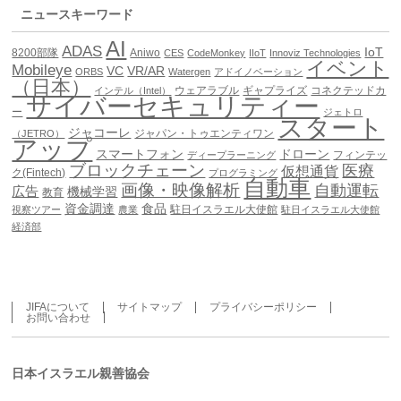
ニュースキーワード
AI
ADAS
IoT
8200部隊
Aniwo
CES
CodeMonkey
IIoT
Innoviz Technologies
イベント
Mobileye
VC
VR/AR
ORBS
Watergen
アドイノベーション
（日本）
ウェアラブル
ギャプライズ
コネクテッドカ
インテル（Intel）
サイバーセキュリティー
ー
ジェトロ
スタート
ジャコーレ
ジャパン・トゥエンティワン
（JETRO）
アップ
スマートフォン
ドローン
フィンテッ
ディープラーニング
ブロックチェーン
医療
仮想通貨
ク(Fintech)
プログラミング
自動車
画像・映像解析
自動運転
広告
機械学習
教育
資金調達
食品
駐日イスラエル大使館
視察ツアー
農業
駐日イスラエル大使館
経済部
JIFAについて
サイトマップ
プライバシーポリシー
お問い合わせ
日本イスラエル親善協会