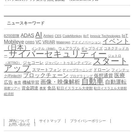
ニュースキーワード
AI
ADAS
IoT
8200部隊
Aniwo
CES
CodeMonkey
IIoT
Innoviz Technologies
イベント
Mobileye
VC
VR/AR
ORBS
Watergen
アドイノベーション
（日本）
ウェアラブル
ギャプライズ
コネクテッドカ
インテル（Intel）
サイバーセキュリティー
ー
ジェトロ
スタート
ジャコーレ
ジャパン・トゥエンティワン
（JETRO）
アップ
スマートフォン
ドローン
フィンテッ
ディープラーニング
ブロックチェーン
医療
仮想通貨
ク(Fintech)
プログラミング
自動車
画像・映像解析
自動運転
広告
機械学習
教育
資金調達
食品
駐日イスラエル大使館
視察ツアー
農業
駐日イスラエル大使館
経済部
JIFAについて
サイトマップ
プライバシーポリシー
お問い合わせ