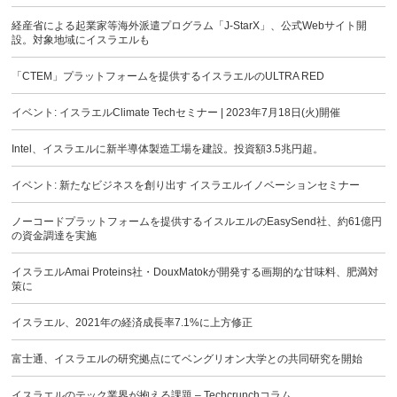
経産省による起業家等海外派遣プログラム「J-StarX」、公式Webサイト開
設。対象地域にイスラエルも
「CTEM」プラットフォームを提供するイスラエルのULTRA RED
イベント: イスラエルClimate Techセミナー | 2023年7月18日(火)開催
Intel、イスラエルに新半導体製造工場を建設。投資額3.5兆円超。
イベント: 新たなビジネスを創り出す イスラエルイノベーションセミナー
ノーコードプラットフォームを提供するイスルエルのEasySend社、約61億円
の資金調達を実施
イスラエルAmai Proteins社・DouxMatokが開発する画期的な甘味料、肥満対
策に
イスラエル、2021年の経済成長率7.1%に上方修正
富士通、イスラエルの研究拠点にてベングリオン大学との共同研究を開始
イスラエルのテック業界が抱える課題 – Techcrunchコラム