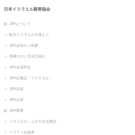
日本イスラエル親善協会
JIFAについて
駐日イスラエル大使より
JIFA会長のご挨拶
理事のひと言自己紹介
JIFA会員申込
JIFA広報誌「イスラエル」
JIFA定款
JIFA沿革
JIFA事業
イスラエル・ユダヤ文化検定
ヘブライ語講座