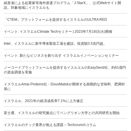
経産省による起業家等海外派遣プログラム「J-StarX」、公式Webサイト開
設。対象地域にイスラエルも
「CTEM」プラットフォームを提供するイスラエルのULTRA RED
イベント: イスラエルClimate Techセミナー | 2023年7月18日(火)開催
Intel、イスラエルに新半導体製造工場を建設。投資額3.5兆円超。
イベント: 新たなビジネスを創り出す イスラエルイノベーションセミナー
ノーコードプラットフォームを提供するイスルエルのEasySend社、約61億円
の資金調達を実施
イスラエルAmai Proteins社・DouxMatokが開発する画期的な甘味料、肥満対
策に
イスラエル、2021年の経済成長率7.1%に上方修正
富士通、イスラエルの研究拠点にてベングリオン大学との共同研究を開始
イスラエルのテック業界が抱える課題 – Techcrunchコラム