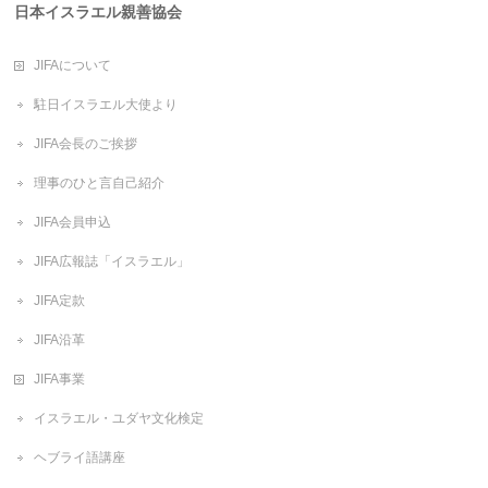
日本イスラエル親善協会
JIFAについて
駐日イスラエル大使より
JIFA会長のご挨拶
理事のひと言自己紹介
JIFA会員申込
JIFA広報誌「イスラエル」
JIFA定款
JIFA沿革
JIFA事業
イスラエル・ユダヤ文化検定
ヘブライ語講座