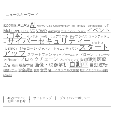
ニュースキーワード
AI
ADAS
IoT
8200部隊
Aniwo
CES
CodeMonkey
IIoT
Innoviz Technologies
イベント
Mobileye
VC
VR/AR
ORBS
Watergen
アドイノベーション
（日本）
ウェアラブル
ギャプライズ
コネクテッドカ
インテル（Intel）
サイバーセキュリティー
ー
ジェトロ
スタート
ジャコーレ
ジャパン・トゥエンティワン
（JETRO）
アップ
スマートフォン
ドローン
フィンテッ
ディープラーニング
ブロックチェーン
医療
仮想通貨
ク(Fintech)
プログラミング
自動車
画像・映像解析
自動運転
広告
機械学習
教育
資金調達
食品
駐日イスラエル大使館
視察ツアー
農業
駐日イスラエル大使館
経済部
JIFAについて
サイトマップ
プライバシーポリシー
お問い合わせ