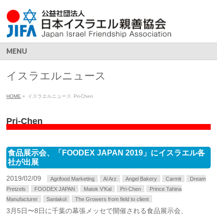
MENU
イスラエルニュース
HOME
»
イスラエルニュース
Pri-Chen
Pri-Chen
食品展示会、「FOODEX JAPAN 2019」にイスラエル各
社が出展
2019/02/09
Agrifood Marketing
Al Arz
Angel Bakery
Carmit
Dream
Pretzels
FOODEX JAPAN
Matok V'Kal
Pri-Chen
Prince Tahina
Manufacturer
Sanlakol
The Growers from field to client
3月5日〜8日に千葉の幕張メッセで開催される食品展示会、