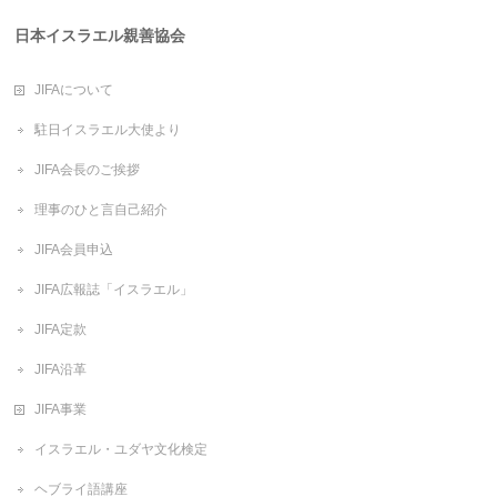
日本イスラエル親善協会
JIFAについて
駐日イスラエル大使より
JIFA会長のご挨拶
理事のひと言自己紹介
JIFA会員申込
JIFA広報誌「イスラエル」
JIFA定款
JIFA沿革
JIFA事業
イスラエル・ユダヤ文化検定
ヘブライ語講座