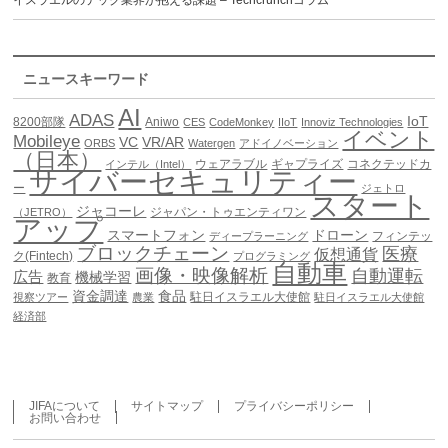
イスラエルのテック業界が抱える課題 – Techcrunchコラム
ニュースキーワード
AI
ADAS
IoT
8200部隊
Aniwo
CES
CodeMonkey
IIoT
Innoviz Technologies
イベント
Mobileye
VC
VR/AR
ORBS
Watergen
アドイノベーション
（日本）
ウェアラブル
ギャプライズ
コネクテッドカ
インテル（Intel）
サイバーセキュリティー
ー
ジェトロ
スタート
ジャコーレ
ジャパン・トゥエンティワン
（JETRO）
アップ
スマートフォン
ドローン
フィンテッ
ディープラーニング
ブロックチェーン
医療
仮想通貨
ク(Fintech)
プログラミング
自動車
画像・映像解析
自動運転
広告
機械学習
教育
資金調達
食品
駐日イスラエル大使館
視察ツアー
農業
駐日イスラエル大使館
経済部
JIFAについて
サイトマップ
プライバシーポリシー
お問い合わせ