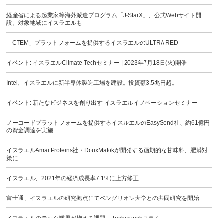
経産省による起業家等海外派遣プログラム「J-StarX」、公式Webサイト開
設。対象地域にイスラエルも
「CTEM」プラットフォームを提供するイスラエルのULTRA RED
イベント: イスラエルClimate Techセミナー | 2023年7月18日(火)開催
Intel、イスラエルに新半導体製造工場を建設。投資額3.5兆円超。
イベント: 新たなビジネスを創り出す イスラエルイノベーションセミナー
ノーコードプラットフォームを提供するイスルエルのEasySend社、約61億円
の資金調達を実施
イスラエルAmai Proteins社・DouxMatokが開発する画期的な甘味料、肥満対
策に
イスラエル、2021年の経済成長率7.1%に上方修正
富士通、イスラエルの研究拠点にてベングリオン大学との共同研究を開始