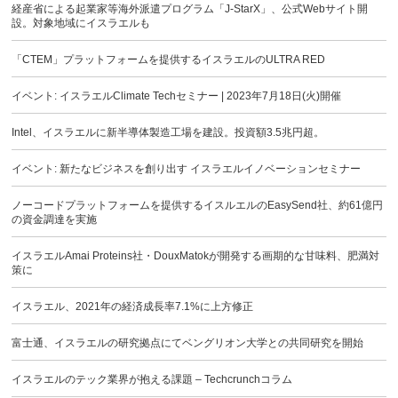
経産省による起業家等海外派遣プログラム「J-StarX」、公式Webサイト開
設。対象地域にイスラエルも
「CTEM」プラットフォームを提供するイスラエルのULTRA RED
イベント: イスラエルClimate Techセミナー | 2023年7月18日(火)開催
Intel、イスラエルに新半導体製造工場を建設。投資額3.5兆円超。
イベント: 新たなビジネスを創り出す イスラエルイノベーションセミナー
ノーコードプラットフォームを提供するイスルエルのEasySend社、約61億円
の資金調達を実施
イスラエルAmai Proteins社・DouxMatokが開発する画期的な甘味料、肥満対
策に
イスラエル、2021年の経済成長率7.1%に上方修正
富士通、イスラエルの研究拠点にてベングリオン大学との共同研究を開始
イスラエルのテック業界が抱える課題 – Techcrunchコラム