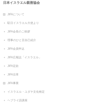
日本イスラエル親善協会
JIFAについて
駐日イスラエル大使より
JIFA会長のご挨拶
理事のひと言自己紹介
JIFA会員申込
JIFA広報誌「イスラエル」
JIFA定款
JIFA沿革
JIFA事業
イスラエル・ユダヤ文化検定
ヘブライ語講座