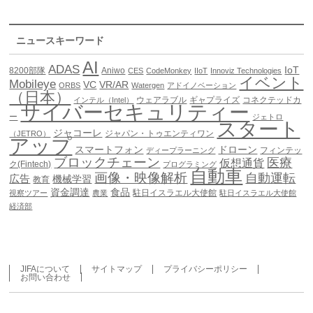
ニュースキーワード
AI
ADAS
IoT
8200部隊
Aniwo
CES
CodeMonkey
IIoT
Innoviz Technologies
イベント
Mobileye
VC
VR/AR
ORBS
Watergen
アドイノベーション
（日本）
ウェアラブル
ギャプライズ
コネクテッドカ
インテル（Intel）
サイバーセキュリティー
ー
ジェトロ
スタート
ジャコーレ
ジャパン・トゥエンティワン
（JETRO）
アップ
スマートフォン
ドローン
フィンテッ
ディープラーニング
ブロックチェーン
医療
仮想通貨
ク(Fintech)
プログラミング
自動車
画像・映像解析
自動運転
広告
機械学習
教育
資金調達
食品
駐日イスラエル大使館
視察ツアー
農業
駐日イスラエル大使館
経済部
JIFAについて
サイトマップ
プライバシーポリシー
お問い合わせ