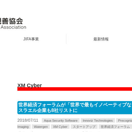
JIFA事業
最新情報
XM Cyber
世界経済フォーラムが「世界で最もイノベーティブな
スラエル企業も8社リストに
2018/07/11
Aqua Security Software
Innoviz Technologies
Precogni
Imaging
Watergen
XM Cyber
スタートアップ
世界経済フォーラム