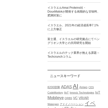
イスラエルAmai Proteins社・
DouxMatokが開発する画期的な甘味料、
肥満対策に
イスラエル、2021年の経済成長率7.1%
に上方修正
富士通、イスラエルの研究拠点にてベン
グリオン大学との共同研究を開始
イスラエルのテック業界が抱える課題 –
Techcrunchコラム
ニュースキーワード
AI
ADAS
8200部隊
Aniwo
CES
IoT
CodeMonkey
IIoT
Innoviz Technologies
Mobileye
VC
VR/AR
ORBS
イベ
Watergen
アドイノベーション