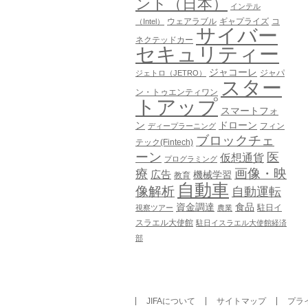
ント（日本）
インテル
ウェアラブル
ギャプライズ
コ
（Intel）
サイバー
ネクテッドカー
セキュリティー
ジャコーレ
ジャパ
ジェトロ（JETRO）
スター
ン・トゥエンティワン
トアップ
スマートフォ
ン
ドローン
フィン
ディープラーニング
ブロックチェ
テック(Fintech)
ーン
医
仮想通貨
プログラミング
画像・映
療
広告
機械学習
教育
自動車
像解析
自動運転
資金調達
食品
駐日イ
視察ツアー
農業
スラエル大使館
駐日イスラエル大使館経済
部
JIFAについて
サイトマップ
プラ