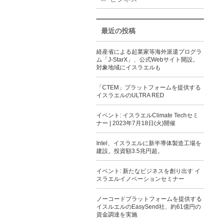
最近の投稿
経産省による起業家等海外派遣プログラ
ム「J-StarX」、公式Webサイト開設。
対象地域にイスラエルも
「CTEM」プラットフォームを提供する
イスラエルのULTRA RED
イベント: イスラエルClimate Techセミ
ナー | 2023年7月18日(火)開催
Intel、イスラエルに新半導体製造工場を
建設。投資額3.5兆円超。
イベント: 新たなビジネスを創り出す イ
スラエルイノベーションセミナー
ノーコードプラットフォームを提供する
イスルエルのEasySend社、約61億円の
資金調達を実施