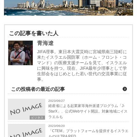
この記事を書いた人
青海遼
JIFA理事。東日本大震災時に宮城県南三陸町に
来たイスラエル国防軍（ホーム・フロント・コ
マンド）の医療支援チームを見て、イスラエル
に興味を持つ。現在、JIFA最年少理事として学
生部会をはじめとした若い世代の交流事業に従
事。
この投稿者の最近の記事
2023/06/27
経産省による起業家等海外派遣プログラム「J-
StarX」、公式Webサイト開設。対象地域にイス
ラエルも
ビジネス
2023/06/20
「CTEM」プラットフォームを提供するイスラエ
ルのULTRA RED