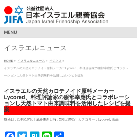
MENU
イスラエルニュース
HOME
»
イスラエルニュース
»
ビジネス
»
イスラエルの天然カロテノイド原料メーカーLycored、料理評論家の服部幸應氏とコラボレ
ーションし天然トマト由来調味料を活用したレシピを提案
イスラエルの天然カロテノイド原料メーカー
Lycored、料理評論家の服部幸應氏とコラボレーシ
ョンし天然トマト由来調味料を活用したレシピを提
案
投稿日 : 2018/10/10
最終更新日時 : 2018/10/27
カテゴリー :
Lycored
,
食品
Facebook
Twitter
Hatena
Line
共