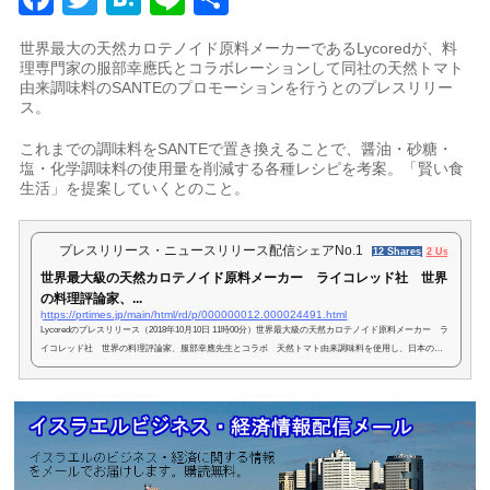
有
世界最大の天然カロテノイド原料メーカーであるLycoredが、料
理専門家の服部幸應氏とコラボレーションして同社の天然トマト
由来調味料のSANTEのプロモーションを行うとのプレスリリー
ス。
これまでの調味料をSANTEで置き換えることで、醤油・砂糖・
塩・化学調味料の使用量を削減する各種レシピを考案。「賢い食
生活」を提案していくとのこと。
プレスリリース・ニュースリリース配信シェアNo.1｜PR TIMES
12 Shares
2 Users
世界最大級の天然カロテノイド原料メーカー ライコレッド社 世界
の料理評論家、...
https://prtimes.jp/main/html/rd/p/000000012.000024491.html
Lycoredのプレスリリース（2018年10月10日 11時00分）世界最大級の天然カロテノイド原料メーカー ラ
イコレッド社 世界の料理評論家、服部幸應先生とコラボ 天然トマト由来調味料を使用し、日本のの
普及に拍車をかける