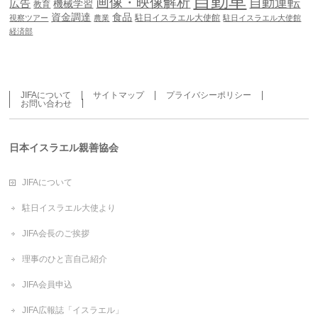
自動車
画像・映像解析
自動運転
広告
機械学習
教育
資金調達
食品
駐日イスラエル大使館
視察ツアー
農業
駐日イスラエル大使館
経済部
JIFAについて
サイトマップ
プライバシーポリシー
お問い合わせ
日本イスラエル親善協会
JIFAについて
駐日イスラエル大使より
JIFA会長のご挨拶
理事のひと言自己紹介
JIFA会員申込
JIFA広報誌「イスラエル」