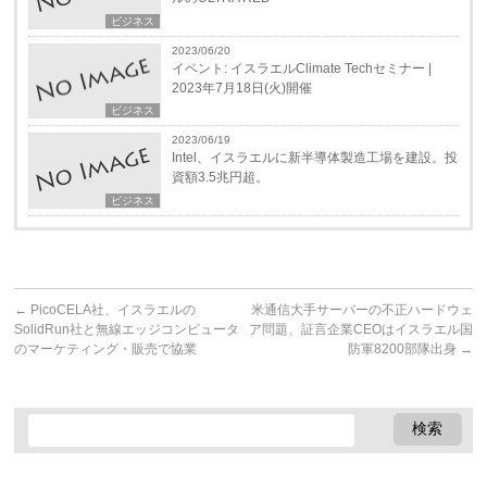
ビジネス
2023/06/20
イベント: イスラエルClimate Techセミナー |
2023年7月18日(火)開催
ビジネス
2023/06/19
Intel、イスラエルに新半導体製造工場を建設。投
資額3.5兆円超。
ビジネス
←
PicoCELA社、イスラエルの
米通信大手サーバーの不正ハードウェ
SolidRun社と無線エッジコンピュータ
ア問題、証言企業CEOはイスラエル国
のマーケティング・販売で協業
防軍8200部隊出身
→