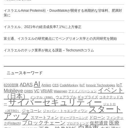
イスラエルAmai Proteins社・DouxMatokが開発する画期的な甘味料、肥満対
策に
イスラエル、2021年の経済成長率7.1%に上方修正
富士通、イスラエルの研究拠点にてベングリオン大学との共同研究を開始
イスラエルのテック業界が抱える課題 – Techcrunchコラム
ニュースキーワード
AI
ADAS
IoT
8200部隊
Aniwo
CES
CodeMonkey
IIoT
Innoviz Technologies
イベント
Mobileye
VC
VR/AR
ORBS
Watergen
アドイノベーション
（日本）
ウェアラブル
ギャプライズ
コネクテッドカ
インテル（Intel）
サイバーセキュリティー
ー
ジェトロ
スタート
ジャコーレ
ジャパン・トゥエンティワン
（JETRO）
アップ
スマートフォン
ドローン
フィンテッ
ディープラーニング
ブロックチェーン
医療
仮想通貨
ク(Fintech)
プログラミング