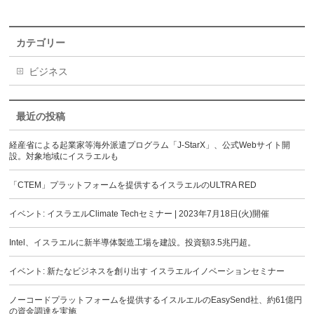
カテゴリー
ビジネス
最近の投稿
経産省による起業家等海外派遣プログラム「J-StarX」、公式Webサイト開
設。対象地域にイスラエルも
「CTEM」プラットフォームを提供するイスラエルのULTRA RED
イベント: イスラエルClimate Techセミナー | 2023年7月18日(火)開催
Intel、イスラエルに新半導体製造工場を建設。投資額3.5兆円超。
イベント: 新たなビジネスを創り出す イスラエルイノベーションセミナー
ノーコードプラットフォームを提供するイスルエルのEasySend社、約61億円
の資金調達を実施