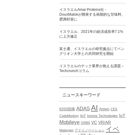
イスラエルAmai Proteins社・
DouxMatokが開発する画期的な甘味料、
肥満対策に
イスラエル、2021年の経済成長率7.1%
に上方修正
富士通、イスラエルの研究拠点にてベン
グリオン大学との共同研究を開始
イスラエルのテック業界が抱える課題 –
Techcrunchコラム
ニュースキーワード
AI
ADAS
8200部隊
Aniwo
CES
IoT
CodeMonkey
IIoT
Innoviz Technologies
Mobileye
VC
VR/AR
ORBS
イベ
Watergen
アドイノベーション