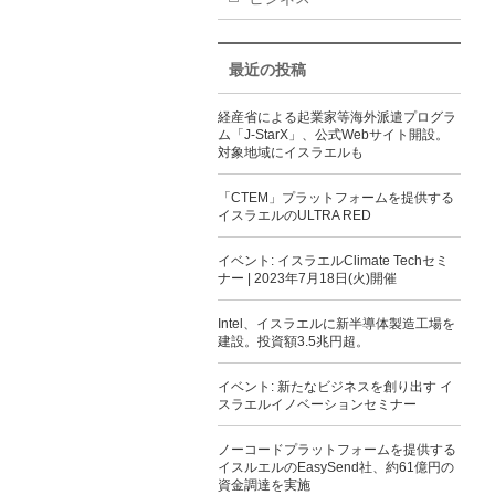
最近の投稿
経産省による起業家等海外派遣プログラ
ム「J-StarX」、公式Webサイト開設。
対象地域にイスラエルも
「CTEM」プラットフォームを提供する
イスラエルのULTRA RED
イベント: イスラエルClimate Techセミ
ナー | 2023年7月18日(火)開催
Intel、イスラエルに新半導体製造工場を
建設。投資額3.5兆円超。
イベント: 新たなビジネスを創り出す イ
スラエルイノベーションセミナー
ノーコードプラットフォームを提供する
イスルエルのEasySend社、約61億円の
資金調達を実施