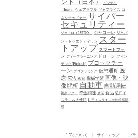
ント（日本）
インテル
ウェアラブル
ギャプライズ
コ
（Intel）
サイバー
ネクテッドカー
セキュリティー
ジャコーレ
ジャパ
ジェトロ（JETRO）
スター
ン・トゥエンティワン
トアップ
スマートフォ
ン
ドローン
フィン
ディープラーニング
ブロックチェ
テック(Fintech)
ーン
医
仮想通貨
プログラミング
画像・映
療
広告
機械学習
教育
自動車
像解析
自動運転
資金調達
食品
駐日イ
視察ツアー
農業
スラエル大使館
駐日イスラエル大使館経済
部
JIFAについて
サイトマップ
プラ