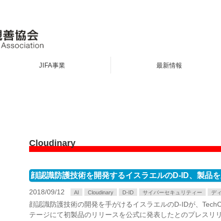
JIFA事業
最新情報
Cloudinary
顔認識防護技術を開発するイスラエルのD-ID、製品
2018/09/12
AI
Cloudinary
D-ID
サイバーセキュリティー
デ
顔認識防護技術の開発を手がけるイスラエルのD-IDが、TechCrunch Di
テージにて初製品のリリースを公式に発表したとのプレスリリ